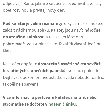
odpočívají. Ráno, jakmile se začne rozednívat, své listy
opět rozvinou a přivítají nový den.
Rod kalateí je velmi rozmanitý
, díky čemuž si můžete
založit nádhernou sbírku. Kalatey jsou navíc
náročné
na vzdušnou vlhkost,
a tak se jim lépe daří
pohromadě. Ve skupince si totiž zařídí vlastní, ideální
klima.
Kalateám dopřejte
dostatečně osvětlené stanoviště
bez přímých slunečních paprsků,
snesou i polostín.
Dejte však pozor, při nedostatku světla nebude rostlina
tak pěkně zbarvená.
Více informací o pěstování kalateí, marant nebo
stromathe se dočtete v
našem článku
.