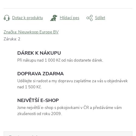
Měrná
cena:
Dotaz k produktu
Hlídací pes
Sdílet
Značka:
Nieuwkoop Europe BV
Záruka
:
2
DÁREK K NÁKUPU
Při nákupu nad 1 000 Kč od nás dostanete dárek.
DOPRAVA ZDARMA
Udělejte si radost a my dopravu zaplatíme za vás u objednávek
nad 1 500 Kč.
NEJVĚTŠÍ E-SHOP
Jsme největší e-shop s pokojovkami v ČR a předáváme vám
zkušenosti od roku 2009.