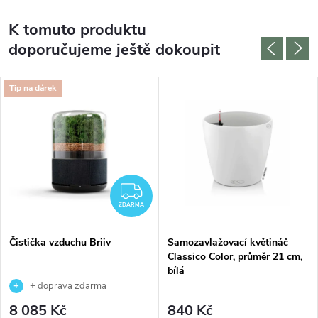
K tomuto produktu
doporučujeme ještě dokoupit
Tip na dárek
ZDARMA
ZDARMA
Čistička vzduchu Briiv
Samozavlažovací květináč
Classico Color, průměr 21 cm,
bílá
+ doprava zdarma
8 085 Kč
840 Kč