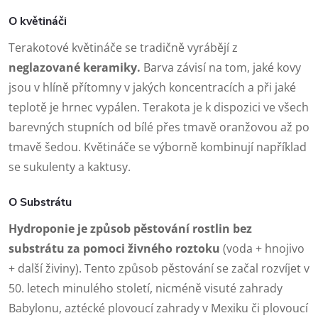
O květináči
Terakotové květináče se tradičně vyrábějí z
neglazované keramiky.
Barva závisí na tom, jaké kovy
jsou v hlíně přítomny v jakých koncentracích a při jaké
teplotě je hrnec vypálen. Terakota je k dispozici ve všech
barevných stupních od bílé přes tmavě oranžovou až po
tmavě šedou. Květináče se výborně kombinují například
se sukulenty a kaktusy.
O Substrátu
Hydroponie je způsob pěstování rostlin bez
substrátu za pomoci živného roztoku
(voda + hnojivo
+ další živiny). Tento způsob pěstování se začal rozvíjet v
50. letech minulého století, nicméně visuté zahrady
Babylonu, aztécké plovoucí zahrady v Mexiku či plovoucí