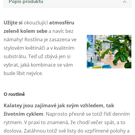
Popis produktu
Užijte si
okouzlující
atmosféru
zeleně kolem sebe
a navíc bez
námahy! Rostlina je zasazena ve
stylovém květináči a v kvalitním
substrátu. Teď už zbývá jen si
vybrat, jaká kombinace se vám
bude líbit nejvíce.
O rostlině
Kalatey jsou zajímavé jak svým vzhledem, tak
životním cyklem
. Naprosto přesně se totiž řídí denním
rytmem. V praxi to znamená, že chodí večer spát, a to
doslova. Zatáhnou totiž své listy do vzpřímené polohy a