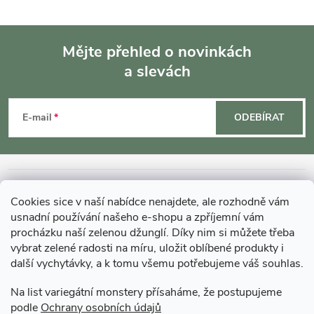
Mějte přehled o novinkách
a slevách
Z
á
E-mail
ODEBÍRAT
p
a
INFORMACE O NÁKUPU
Cookies sice v naší nabídce nenajdete, ale rozhodně vám
t
usnadní používání našeho e-shopu a zpříjemní vám
MOHLO BY VÁS ZAJÍMAT
procházku naší zelenou džunglí. Díky nim si můžete třeba
vybrat zelené radosti na míru, uložit oblíbené produkty i
í
další vychytávky, a k tomu všemu potřebujeme váš souhlas.
O GARDNERS
Na list variegátní monstery přísaháme, že postupujeme
podle
Ochrany osobních údajů
Gardners Design - Projekt, realizace a údržba zahrad a interiérů