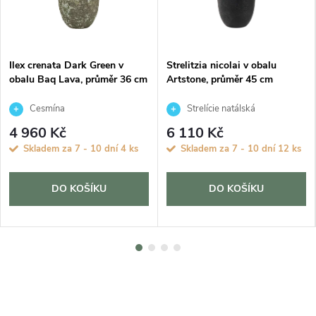
Ilex crenata Dark Green v
Strelitzia nicolai v obalu
obalu Baq Lava, průměr 36 cm
Artstone, průměr 45 cm
Cesmína
Strelície natálská
4 960 Kč
6 110 Kč
Skladem za 7 - 10 dní
4 ks
Skladem za 7 - 10 dní
12 ks
DO KOŠÍKU
DO KOŠÍKU