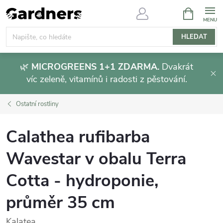
Přejít
NÁKUPNÍ
KOŠÍK
na
obsah
HLEDAT
🌿
MICROGREENS 1+1 ZDARMA.
Dvakrát
víc zeleně, vitamínů i radosti z pěstování.
Ostatní rostliny
Calathea rufibarba
Wavestar v obalu Terra
Cotta - hydroponie,
průměr 35 cm
Kalatea