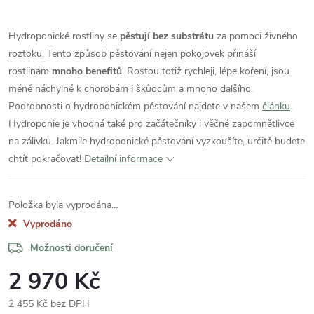
Hydroponické rostliny se
pěstují bez substrátu
za pomoci živného
roztoku. Tento způsob pěstování nejen pokojovek přináší
rostlinám
mnoho benefitů
. Rostou totiž rychleji, lépe koření, jsou
méně náchylné k chorobám i škůdcům a mnoho dalšího.
Podrobnosti o hydroponickém pěstování najdete v našem
článku
.
Hydroponie je vhodná také pro začátečníky i věčné zapomnětlivce
na zálivku. Jakmile hydroponické pěstování vyzkoušíte, určitě budete
chtít pokračovat!
Detailní informace
Položka byla vyprodána…
Vyprodáno
Možnosti doručení
2 970 Kč
2 455 Kč bez DPH