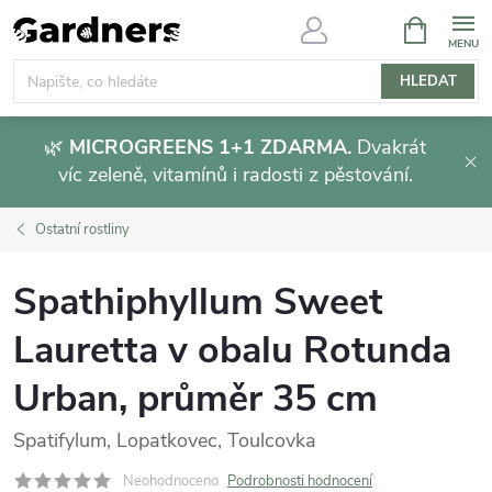
Přejít
NÁKUPNÍ
KOŠÍK
na
obsah
HLEDAT
🌿
MICROGREENS 1+1 ZDARMA.
Dvakrát
víc zeleně, vitamínů i radosti z pěstování.
Ostatní rostliny
Spathiphyllum Sweet
Lauretta v obalu Rotunda
Urban, průměr 35 cm
Spatifylum, Lopatkovec, Toulcovka
Neohodnoceno
Podrobnosti hodnocení