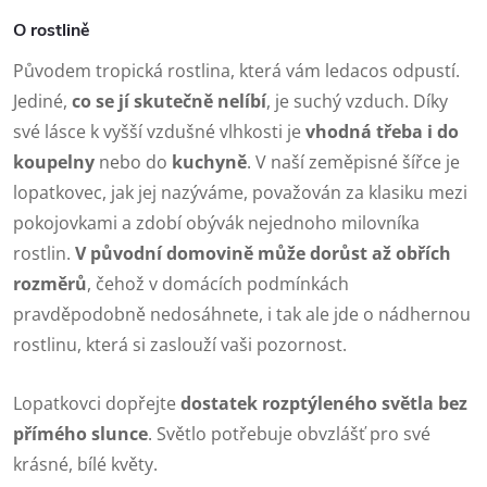
O rostlině
Původem tropická rostlina, která vám ledacos odpustí.
Jediné,
co se jí skutečně nelíbí
, je suchý vzduch. Díky
své lásce k vyšší vzdušné vlhkosti je
vhodná třeba i do
koupelny
nebo do
kuchyně
. V naší zeměpisné šířce je
lopatkovec, jak jej nazýváme, považován za klasiku mezi
pokojovkami a zdobí obývák nejednoho milovníka
rostlin.
V původní domovině může dorůst až obřích
rozměrů
, čehož v domácích podmínkách
pravděpodobně nedosáhnete, i tak ale jde o nádhernou
rostlinu, která si zaslouží vaši pozornost.
Lopatkovci dopřejte
dostatek rozptýleného světla bez
přímého slunce
. Světlo potřebuje obvzlášť pro své
krásné, bílé květy.