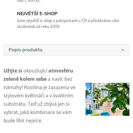
nad 1 500 Kč.
NEJVĚTŠÍ E-SHOP
Jsme největší e-shop s pokojovkami v ČR a předáváme vám
zkušenosti od roku 2009.
Popis produktu
Užijte si
okouzlující
atmosféru
zeleně kolem sebe
a navíc bez
námahy! Rostlina je zasazena ve
stylovém květináči a v kvalitním
substrátu. Teď už zbývá jen si
vybrat, jaká kombinace se vám
bude líbit nejvíce.