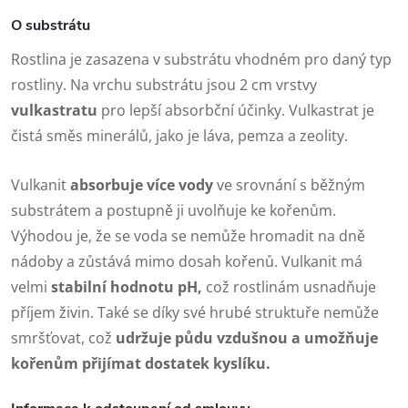
O substrátu
Rostlina je zasazena v substrátu vhodném pro daný typ
rostliny. Na vrchu substrátu jsou 2 cm vrstvy
vulkastratu
pro lepší absorbční účinky. Vulkastrat je
čistá směs minerálů, jako je láva, pemza a zeolity.
Vulkanit
absorbuje více vody
ve srovnání s běžným
substrátem a postupně ji uvolňuje ke kořenům.
Výhodou je, že se voda se nemůže hromadit na dně
nádoby a zůstává mimo dosah kořenů. Vulkanit má
velmi
stabilní hodnotu pH,
což rostlinám usnadňuje
příjem živin. Také se díky své hrubé struktuře nemůže
smršťovat, což
udržuje půdu vzdušnou a umožňuje
kořenům přijímat dostatek kyslíku.