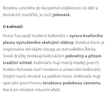
Rostlinu umístěte do bezpečné vzdálenosti od dětí a
domácích mazlíčků, je totiž
jedovatá
.
O květináči
Firma Tau vyvíjí moderní květináče z
vysoce kvalitního
plastu vyztuženého skelnými vlákny.
Kolekce Doric je
inspirována dórskými sloupy ze starověkého Řecka.
Svislé drážky dodávají květináčům
jedinečný a přitom
tradiční vzhled.
Květináče mají matný hladký povrch.
Kolekci Rotunda tvoří moderní a univerzální květináče
čistých tvarů vhodné na jakékoli místo. Květináče mají
speciální povrchovou
strukturu podobnou cementu
,
která jim dodává robustní efekt.