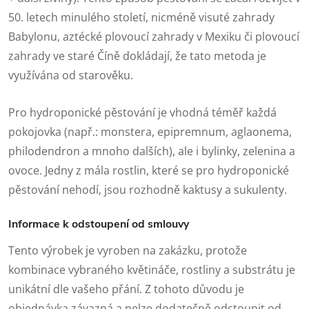
50. letech minulého století, nicméně visuté zahrady
Babylonu, aztécké plovoucí zahrady v Mexiku či plovoucí
zahrady ve staré Číně dokládají, že tato metoda je
využívána od starověku.
Pro hydroponické pěstování je vhodná téměř každá
pokojovka (např.: monstera, epipremnum, aglaonema,
philodendron a mnoho dalších), ale i bylinky, zelenina a
ovoce. Jedny z mála rostlin, které se pro hydroponické
pěstování nehodí, jsou rozhodně kaktusy a sukulenty.
Informace k odstoupení od smlouvy
Tento výrobek je vyroben na zakázku, protože
kombinace vybraného květináče, rostliny a substrátu je
unikátní dle vašeho přání. Z tohoto důvodu je
objednávka závazná a nelze dodatečně odstoupit od