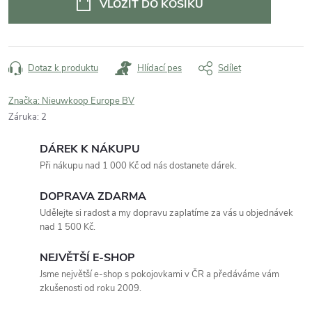
VLOŽIT DO KOŠÍKU
Dotaz k produktu
Hlídací pes
Sdílet
Značka:
Nieuwkoop Europe BV
Záruka
:
2
DÁREK K NÁKUPU
Při nákupu nad 1 000 Kč od nás dostanete dárek.
DOPRAVA ZDARMA
Udělejte si radost a my dopravu zaplatíme za vás u objednávek
nad 1 500 Kč.
NEJVĚTŠÍ E-SHOP
Jsme největší e-shop s pokojovkami v ČR a předáváme vám
zkušenosti od roku 2009.