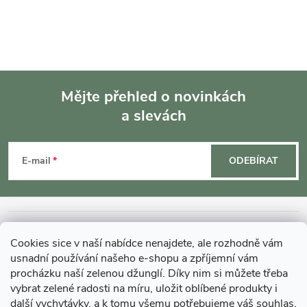
Mějte přehled o novinkách
a slevách
Z
á
E-mail
ODEBÍRAT
p
a
INFORMACE O NÁKUPU
Cookies sice v naší nabídce nenajdete, ale rozhodně vám
t
usnadní používání našeho e-shopu a zpříjemní vám
MOHLO BY VÁS ZAJÍMAT
procházku naší zelenou džunglí. Díky nim si můžete třeba
vybrat zelené radosti na míru, uložit oblíbené produkty i
í
další vychytávky, a k tomu všemu potřebujeme váš souhlas.