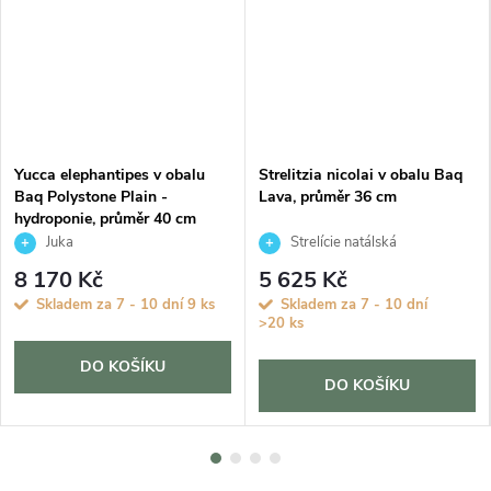
Yucca elephantipes v obalu
Strelitzia nicolai v obalu Baq
Baq Polystone Plain -
Lava, průměr 36 cm
hydroponie, průměr 40 cm
Juka
Strelície natálská
8 170 Kč
5 625 Kč
Skladem za 7 - 10 dní
9 ks
Skladem za 7 - 10 dní
>20 ks
DO KOŠÍKU
DO KOŠÍKU