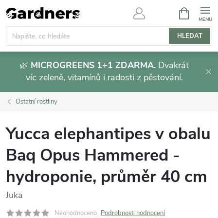
Přejít
NÁKUPNÍ
KOŠÍK
na
obsah
HLEDAT
🌿
MICROGREENS 1+1 ZDARMA.
Dvakrát
víc zeleně, vitamínů i radosti z pěstování.
Ostatní rostliny
Yucca elephantipes v obalu
Baq Opus Hammered -
hydroponie, průměr 40 cm
Juka
Neohodnoceno
Podrobnosti hodnocení