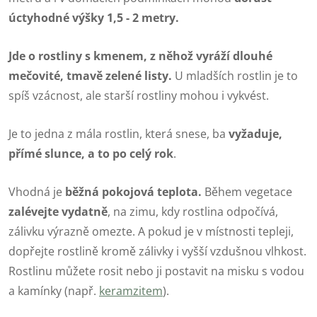
úctyhodné výšky 1,5 - 2 metry.
Jde o rostliny s kmenem, z něhož vyráží dlouhé
mečovité, tmavě zelené listy.
U mladších rostlin je to
spíš vzácnost, ale starší rostliny mohou i vykvést.
Je to jedna z mála rostlin, která snese, ba
vyžaduje,
přímé slunce, a to po celý rok
.
Vhodná je
běžná pokojová teplota.
Během vegetace
zalévejte vydatně
, na zimu, kdy rostlina odpočívá,
zálivku výrazně omezte. A pokud je v místnosti tepleji,
dopřejte rostlině kromě zálivky i vyšší vzdušnou vlhkost.
Rostlinu můžete rosit nebo ji postavit na misku s vodou
a kamínky (např.
keramzitem
).