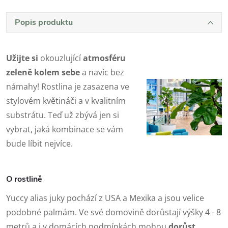
Popis produktu
Užijte si
okouzlující
atmosféru
zeleně kolem sebe
a navíc bez
námahy! Rostlina je zasazena ve
stylovém květináči a v kvalitním
substrátu. Teď už zbývá jen si
vybrat, jaká kombinace se vám
bude líbit nejvíce.
O rostlině
Yuccy alias juky pochází z USA a Mexika a jsou velice
podobné palmám. Ve své domovině dorůstají výšky 4 - 8
metrů a i v domácích podmínkách mohou
dorůst