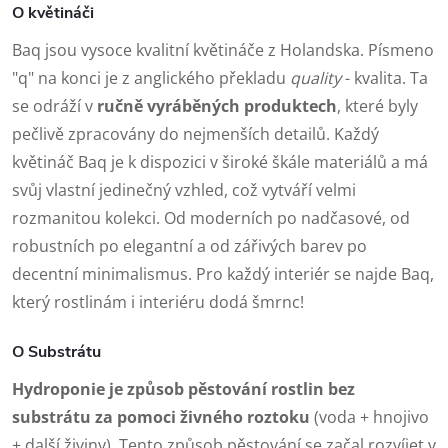
O květináči
Baq jsou vysoce kvalitní květináče z Holandska. Písmeno
"q" na konci je z anglického překladu
quality
- kvalita. Ta
se odráží v
ručně vyráběných produktech
, které byly
pečlivě zpracovány do nejmenších detailů. Každý
květináč Baq je k dispozici v široké škále materiálů a má
svůj vlastní jedinečný vzhled, což vytváří velmi
rozmanitou kolekci. Od moderních po nadčasové, od
robustních po elegantní a od zářivých barev po
decentní minimalismus. Pro každý interiér se najde Baq,
který rostlinám i interiéru dodá šmrnc!
O Substrátu
Hydroponie je způsob pěstování rostlin bez
substrátu za pomoci živného roztoku
(voda + hnojivo
+ další živiny). Tento způsob pěstování se začal rozvíjet v