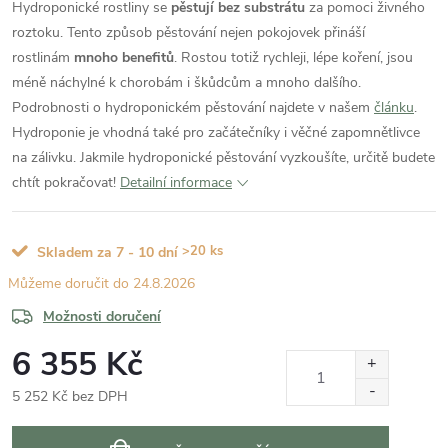
Hydroponické rostliny se
pěstují bez substrátu
za pomoci živného
roztoku. Tento způsob pěstování nejen pokojovek přináší
rostlinám
mnoho benefitů
. Rostou totiž rychleji, lépe koření, jsou
méně náchylné k chorobám i škůdcům a mnoho dalšího.
Podrobnosti o hydroponickém pěstování najdete v našem
článku
.
Hydroponie je vhodná také pro začátečníky i věčné zapomnětlivce
na zálivku. Jakmile hydroponické pěstování vyzkoušíte, určitě budete
chtít pokračovat!
Detailní informace
>20 ks
Skladem za 7 - 10 dní
24.8.2026
Možnosti doručení
6 355 Kč
5 252 Kč bez DPH
Měrná
cena: