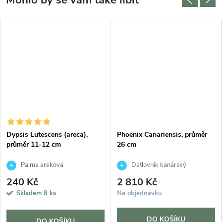
Dypsis Lutescens (areca),
Phoenix Canariensis, průměr
průměr 11-12 cm
26 cm
Palma areková
Datlovník kanárský
240 Kč
2 810 Kč
Skladem
8 ks
Na objednávku
DO KOŠÍKU
DO KOŠÍKU