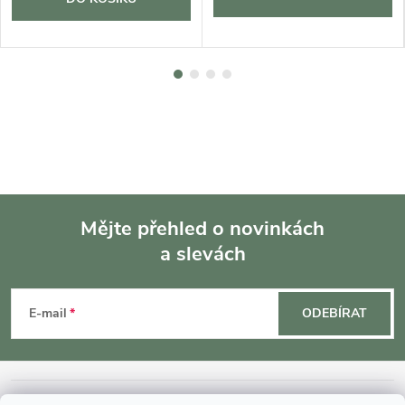
Mějte přehled o novinkách
a slevách
Z
á
E-mail
ODEBÍRAT
p