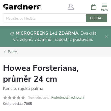
Přejít
NÁKUPNÍ
KOŠÍK
na
obsah
HLEDAT
🌿
MICROGREENS 1+1 ZDARMA.
Dvakrát
víc zeleně, vitamínů i radosti z pěstování.
Palmy
Howea Forsteriana,
průměr 24 cm
Kencie, rajská palma
Neohodnoceno
Podrobnosti hodnocení
Kód produktu:
7065