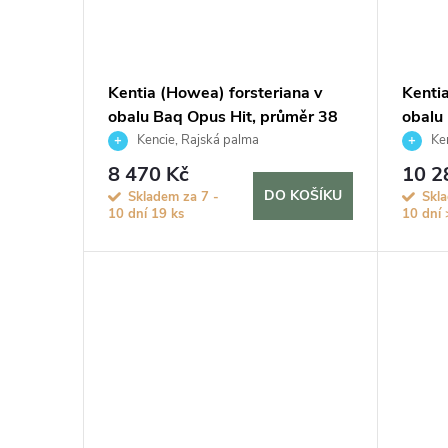
Kentia (Howea) forsteriana v
Kenti
obalu Baq Opus Hit, průměr 38
obalu
cm
cm
Kencie, Rajská palma
Ken
8 470 Kč
10 2
DO KOŠÍKU
Skladem za 7 -
Skl
10 dní
19 ks
10 dní