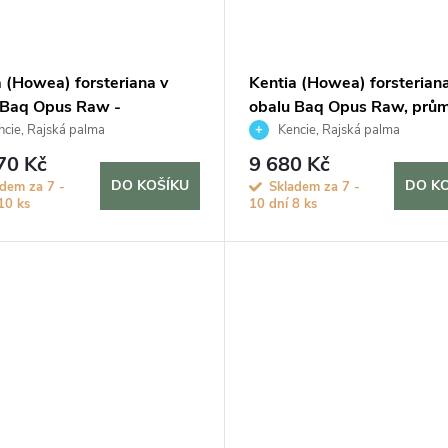
a (Howea) forsteriana v
Kentia (Howea) forsteriana
 Baq Opus Raw -
obalu Baq Opus Raw, prům
ponie, průměr 50 cm
cm
cie, Rajská palma
Kencie, Rajská palma
70 Kč
9 680 Kč
DO KOŠÍKU
DO K
adem za 7 -
Skladem za 7 -
10 ks
10 dní
8 ks