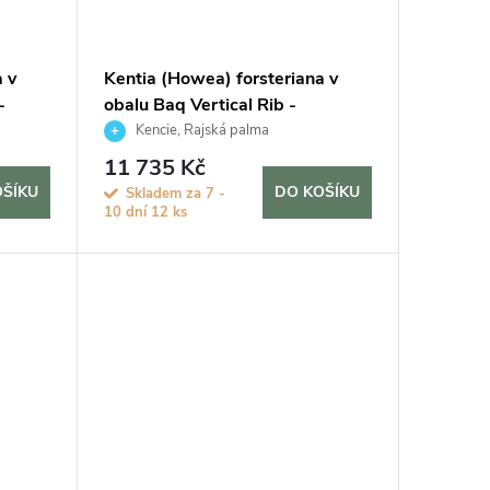
 v
Kentia (Howea) forsteriana v
-
obalu Baq Vertical Rib -
hydroponie, průměr 37 cm
Kencie, Rajská palma
11 735 Kč
OŠÍKU
DO KOŠÍKU
Skladem za 7 -
10 dní
12 ks