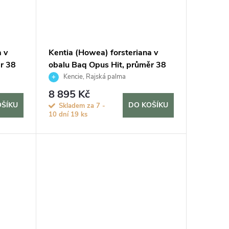
 v
Kentia (Howea) forsteriana v
r 38
obalu Baq Opus Hit, průměr 38
cm
Kencie, Rajská palma
8 895 Kč
OŠÍKU
DO KOŠÍKU
Skladem za 7 -
10 dní
19 ks