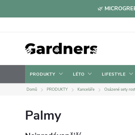
Přejít
🌿
MICROGREE
na
obsah
PRODUKTY
LÉTO
LIFESTYLE
Domů
PRODUKTY
Kanceláře
Osázené sety rost
Palmy