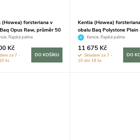
a (Howea) forsteriana v
Kentia (Howea) forsteriana
 Baq Opus Raw, průměr 50
obalu Baq Polystone Plain 
hydroponie, průměr 30 cm
cie, Rajská palma
Kencie, Rajská palma
00 Kč
11 675 Kč
DO KOŠÍKU
DO K
adem za 7 -
Skladem za 7 -
10 ks
10 dní
18 ks