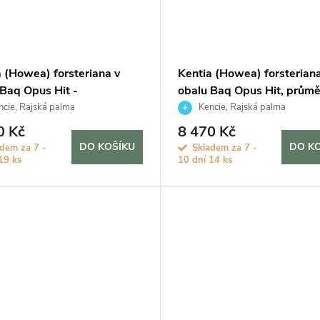
a (Howea) forsteriana v
Kentia (Howea) forsteriana
 Baq Opus Hit -
obalu Baq Opus Hit, průmě
ponie, průměr 38 cm
cm
cie, Rajská palma
Kencie, Rajská palma
0 Kč
8 470 Kč
DO KOŠÍKU
DO K
adem za 7 -
Skladem za 7 -
19 ks
10 dní
14 ks