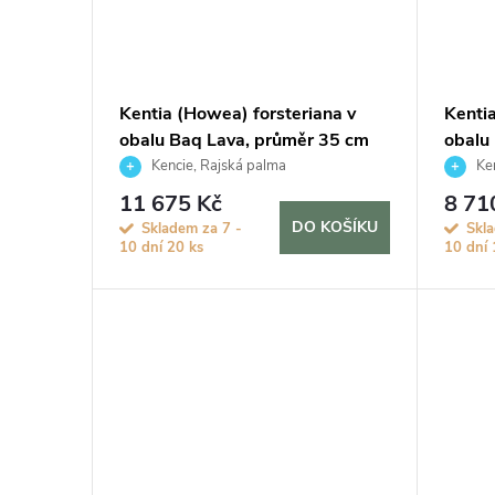
ů
Kentia (Howea) forsteriana v
Kenti
obalu Baq Lava, průměr 35 cm
obalu
hydro
Kencie, Rajská palma
Ken
11 675 Kč
8 71
DO KOŠÍKU
Skladem za 7 -
Skl
10 dní
20 ks
10 dní