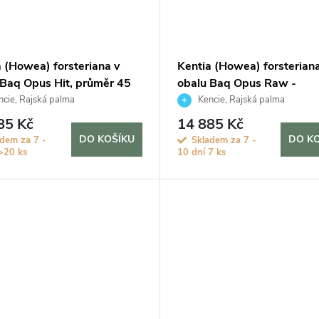
a (Howea) forsteriana v
Kentia (Howea) forsteriana
 Baq Opus Hit, průměr 45
obalu Baq Opus Raw -
hydroponie, průměr 50 cm
cie, Rajská palma
Kencie, Rajská palma
85 Kč
14 885 Kč
DO KOŠÍKU
DO K
adem za 7 -
Skladem za 7 -
>20 ks
10 dní
7 ks