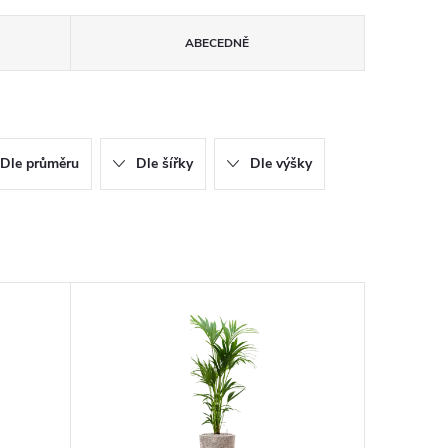
ABECEDNĚ
Dle průměru
Dle šířky
Dle výšky