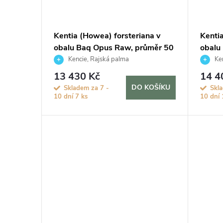
Kentia (Howea) forsteriana v
Kenti
obalu Baq Opus Raw, průměr 50
obalu
cm
cm
Kencie, Rajská palma
Ken
13 430 Kč
14 4
DO KOŠÍKU
Skladem za 7 -
Skl
10 dní
7 ks
10 dní