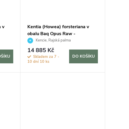
 v
Kentia (Howea) forsteriana v
obalu Baq Opus Raw -
hydroponie, průměr 50 cm
Kencie, Rajská palma
14 885 Kč
OŠÍKU
DO KOŠÍKU
Skladem za 7 -
10 dní
10 ks