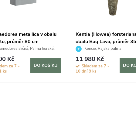
edorea metallica v obalu
Kentia (Howea) forsteriana
to, průměr 80 cm
obalu Baq Lava, průměr 3
medorea sličná, Palma horská,
Kencie, Rajská palma
ška nádherná
00 Kč
11 980 Kč
DO KOŠÍKU
DO K
adem za 7 -
Skladem za 7 -
1 ks
10 dní
8 ks