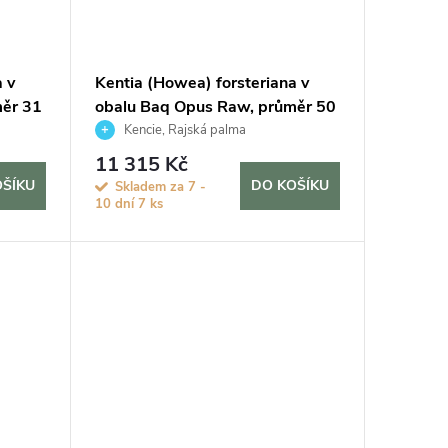
 v
Kentia (Howea) forsteriana v
ěr 31
obalu Baq Opus Raw, průměr 50
cm
Kencie, Rajská palma
11 315 Kč
OŠÍKU
DO KOŠÍKU
Skladem za 7 -
10 dní
7 ks