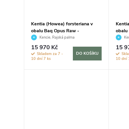
Kentia (Howea) forsteriana v
Kenti
obalu Baq Opus Raw -
obalu
hydroponie, průměr 50 cm
hydro
Kencie, Rajská palma
Ken
15 970 Kč
15 9
DO KOŠÍKU
Skladem za 7 -
Skl
10 dní
7 ks
10 dní