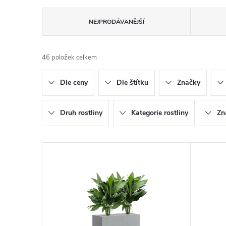
Ř
NEJPRODÁVANĚJŠÍ
a
46
položek celkem
z
Dle ceny
Dle štítku
Značky
e
n
Druh rostliny
Kategorie rostliny
Zn
í
V
p
ý
r
p
o