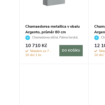
i
d
s
u
p
Chamaedorea metallica v obalu
Chama
k
Argento, průměr 80 cm
Argen
r
Chamedorea sličná, Palma horská,
Cha
t
Oštěpuška nádherná
Oštěpu
o
10 710 Kč
12 1
DO KOŠÍKU
Skladem za 7 -
Skl
ů
10 dní
1 ks
10 dní
d
u
k
t