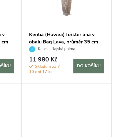
 v
Kentia (Howea) forsteriana v
5 cm
obalu Baq Lava, průměr 35 cm
Kencie, Rajská palma
11 980 Kč
OŠÍKU
DO KOŠÍKU
Skladem za 7 -
10 dní
17 ks