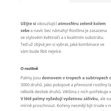
Užijte si
okouzlující
atmosféru zeleně kolem
sebe
a navíc bez námahy! Rostlina je zasazena
ve stylovém květináči a v kvalitním substrátu.
Teď už zbývá jen si vybrat, jaká kombinace se
vám bude líbit nejvíce.
O rostlině
Palmy jsou
domovem v tropech a subtropech c
3000 druhů. Jako pokojové a přenosné rostliny 
několik desítek druhů. Většina z nich potřebuje 
V
létě palmy vyžadují vydatnou zálivku,
ale s
mírně proschnout. Kořeny nesmějí být trvale v 