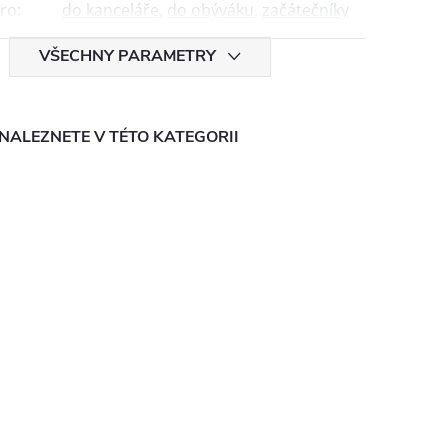
ro
:
do kanceláře
,
do obýváku
,
začátečníky
VŠECHNY PARAMETRY
NALEZNETE V TÉTO KATEGORII