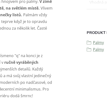
m hnojivem pro palmy.
V zimě
Vhodná p
otě, na světlém místě.
Vlivem
nečky listů.
Palmám vždy
je teprve když je to opravdu
dnou za několik let. Časté
PRODUKT 
Palmy
Palmy
Písmeno "q" na konci je z
í v
ručně vyráběných
ejmenších detailů. Každý
lů a má svůj vlastní jedinečný
Od moderních po nadčasové, od
 decentní minimalismus. Pro
teriéru dodá šmrnc!