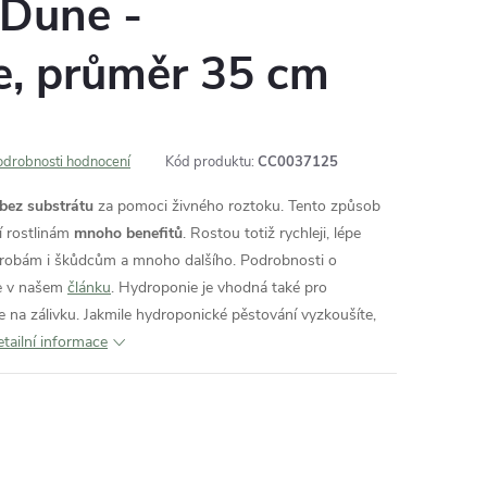
 Dune -
e, průměr 35 cm
odrobnosti hodnocení
Kód produktu:
CC0037125
 bez substrátu
za pomoci živného roztoku. Tento způsob
í rostlinám
mnoho benefitů
. Rostou totiž rychleji, lépe
orobám i škůdcům a mnoho dalšího. Podrobnosti o
e v našem
článku
. Hydroponie je vhodná také pro
e na zálivku. Jakmile hydroponické pěstování vyzkoušíte,
tailní informace