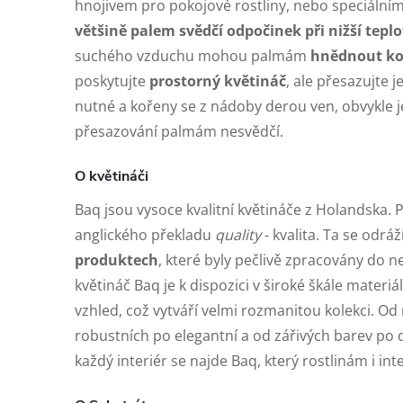
hnojivem pro pokojové rostliny, nebo speciální
většině palem svědčí odpočinek při nižší tepl
suchého vzduchu mohou palmám
hnědnout ko
poskytujte
prostorný květináč
, ale přesazujte 
nutné a kořeny se z nádoby derou ven, obvykle je
přesazování palmám nesvědčí.
O květináči
Baq jsou vysoce kvalitní květináče z Holandska. 
anglického překladu
quality
- kvalita. Ta se odráž
produktech
, které byly pečlivě zpracovány do n
květináč Baq je k dispozici v široké škále materiá
vzhled, což vytváří velmi rozmanitou kolekci. 
robustních po elegantní a od zářivých barev po
každý interiér se najde Baq, který rostlinám i in