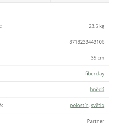
t
:
23.5 kg
8718233443106
35 cm
fiberclay
hnědá
ě
:
polostín
,
světlo
Partner