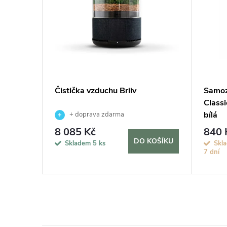
vač MAX,
Čistička vzduchu Briiv
Samoz
Classi
bílá
+ doprava zdarma
8 085 Kč
840 
KOŠÍKU
DO KOŠÍKU
Skladem
5 ks
Skla
7 dní