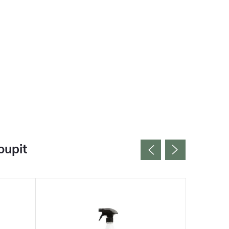
oupit
Vyrobeno