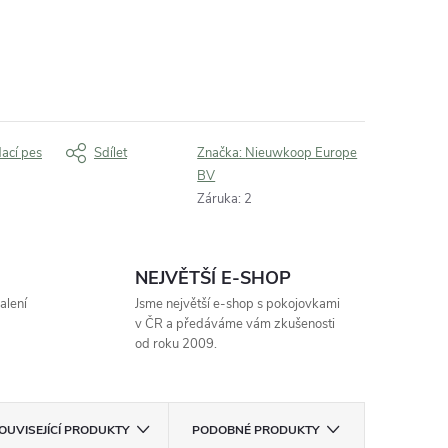
dací pes
Sdílet
Značka:
Nieuwkoop Europe
BV
Záruka
:
2
NEJVĚTŠÍ E-SHOP
alení
Jsme největší e-shop s pokojovkami
v ČR a předáváme vám zkušenosti
od roku 2009.
OUVISEJÍCÍ PRODUKTY
PODOBNÉ PRODUKTY