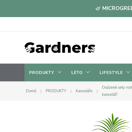
Přejít
🌿
MICROGREE
na
obsah
PRODUKTY
LÉTO
LIFESTYLE
Osázené sety rost
Domů
PRODUKTY
Kanceláře
kanceláří