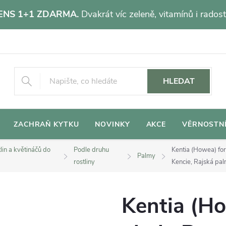
NS 1+1 ZDARMA.
Dvakrát víc zeleně, vitamínů i radost
HLEDAT
ZACHRAŇ KYTKU
NOVINKY
AKCE
VĚRNOSTN
lin a květináčů do
Podle druhu
Kentia (Howea) fo
Palmy
rostliny
Kencie, Rajská pa
Kentia (Ho