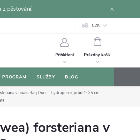
i z pěstování.
CZK
NÁKUPNÍ
KOŠÍK
Prázdný košík
Přihlášení
Í PROGRAM
SLUŽBY
BLOG
rsteriana v obalu Baq Dune - hydroponie, průměr 35 cm
lma
wea) forsteriana v