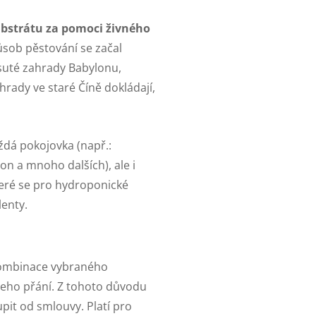
ubstrátu za pomoci živného
působ pěstování se začal
visuté zahrady Babylonu,
hrady ve staré Číně dokládají,
dá pokojovka (např.:
 a mnoho dalších), ale i
které se pro hydroponické
lenty.
kombinace vybraného
ašeho přání. Z tohoto důvodu
pit od smlouvy. Platí pro