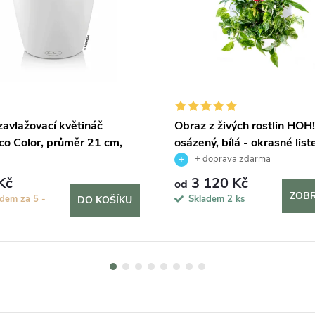
avlažovací květináč
Obraz z živých rostlin HOH
co Color, průměr 21 cm,
osázený, bílá - okrasné lis
+ doprava zdarma
Kč
3 120 Kč
od
ZOBR
dem za 5 -
Skladem
2 ks
DO KOŠÍKU