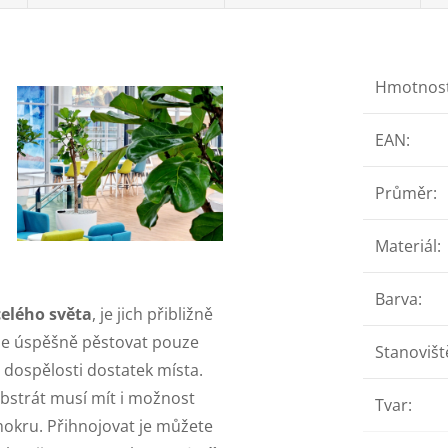
Hmotnos
EAN
:
Průměr
:
Materiál
:
Barva
:
elého světa
, je jich přibližně
lze úspěšně pěstovat pouze
Stanovišt
v dospělosti dostatek místa.
ubstrát musí mít i možnost
Tvar
:
mokru. Přihnojovat je můžete