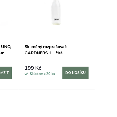
! UNO,
Skleněný rozprašovač
Mechov
tem
GARDNERS 1 l, čirá
kombino
plochým
199 Kč
11 40
AZIT
DO KOŠÍKU
Skladem
>20 ks
Sklade
5 dní