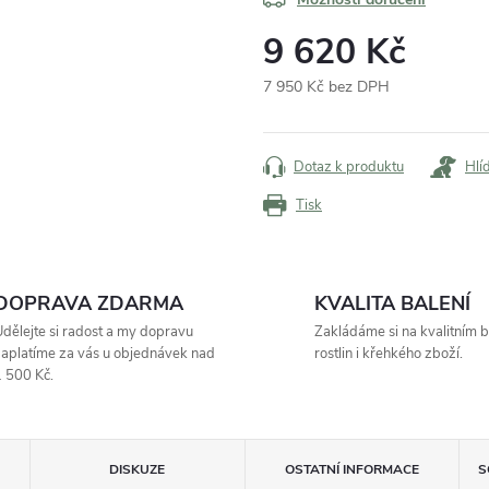
9 620 Kč
7 950 Kč bez DPH
Měrná
cena:
Dotaz k produktu
Hlí
Tisk
DOPRAVA ZDARMA
KVALITA BALENÍ
dělejte si radost a my dopravu
Zakládáme si na kvalitním b
aplatíme za vás u objednávek nad
rostlin i křehkého zboží.
 500 Kč.
DISKUZE
OSTATNÍ INFORMACE
S