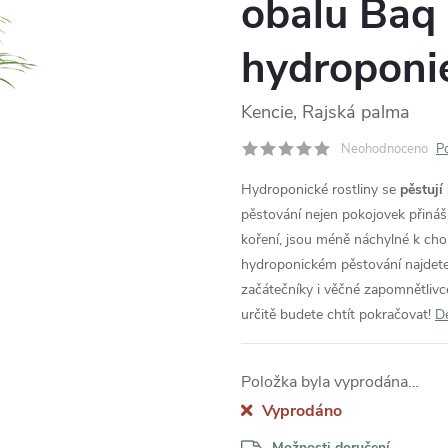
obalu Baq
hydroponi
Kencie, Rajská palma
Neohodnoceno
P
Hydroponické rostliny se
pěstují
pěstování nejen pokojovek přináš
koření, jsou méně náchylné k ch
hydroponickém pěstování najdet
začátečníky i věčné zapomnětlivc
určitě budete chtít pokračovat!
De
Položka byla vyprodána…
Vyprodáno
Možnosti doručení