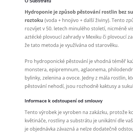
O Substrátu
Hydroponie je způsob pěstování rostlin bez s
roztoku
(voda + hnojivo + další živiny). Tento z
rozvíjet v 50. letech minulého století, nicméně 
aztécké plovoucí zahrady v Mexiku či plovoucí za
že tato metoda je využívána od starověku.
Pro hydroponické pěstování je vhodná téměř kaž
monstera, epipremnum, aglaonema, philodendron
bylinky, zelenina a ovoce. Jedny z mála rostlin, 
pěstování nehodí, jsou rozhodně kaktusy a suku
Informace k odstoupení od smlouvy
Tento výrobek je vyroben na zakázku, protože 
květináče, rostliny a substrátu je unikátní dle v
je objednávka závazná a nelze dodatečně odstou