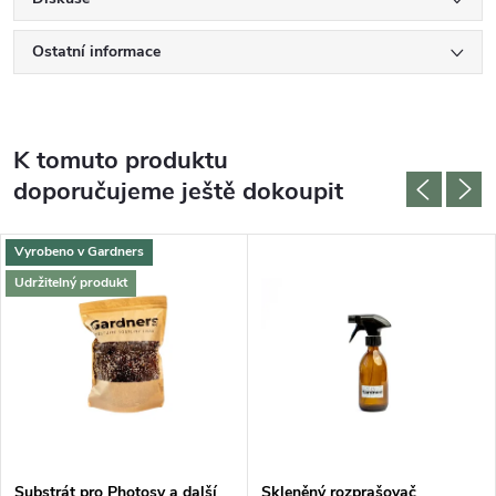
Ostatní informace
K tomuto produktu
doporučujeme ještě dokoupit
Vyrobeno v Gardners
Udržitelný produkt
DARMA
Substrát pro Photosy a další
Skleněný rozprašovač