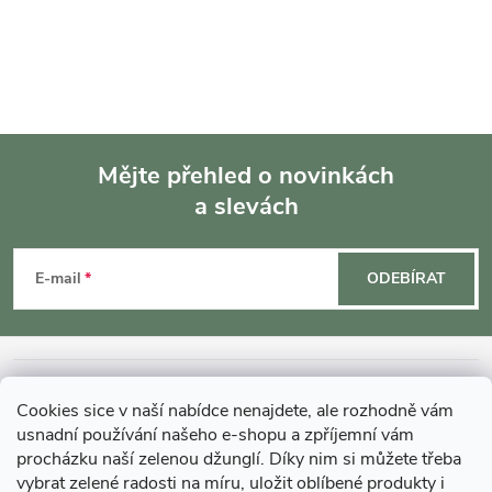
Mějte přehled o novinkách
a slevách
Z
á
E-mail
ODEBÍRAT
p
a
INFORMACE O NÁKUPU
Cookies sice v naší nabídce nenajdete, ale rozhodně vám
t
usnadní používání našeho e-shopu a zpříjemní vám
MOHLO BY VÁS ZAJÍMAT
procházku naší zelenou džunglí. Díky nim si můžete třeba
vybrat zelené radosti na míru, uložit oblíbené produkty i