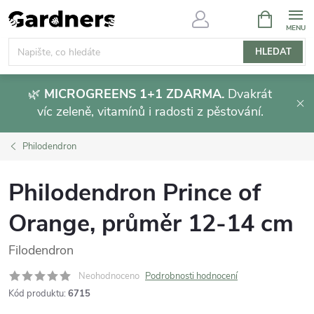
Přejít
NÁKUPNÍ
KOŠÍK
na
obsah
HLEDAT
🌿
MICROGREENS 1+1 ZDARMA.
Dvakrát
víc zeleně, vitamínů i radosti z pěstování.
Philodendron
Philodendron Prince of
Orange, průměr 12-14 cm
Filodendron
Neohodnoceno
Podrobnosti hodnocení
Kód produktu:
6715