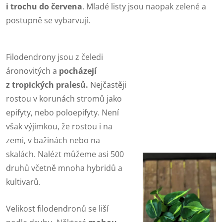
i trochu do červena
. Mladé listy jsou naopak zelené a
postupně se vybarvují.
Filodendrony jsou z čeledi
áronovitých a
pocházejí
z tropických pralesů.
Nejčastěji
rostou v korunách stromů jako
epifyty, nebo poloepifyty. Není
však výjimkou, že rostou i na
zemi, v bažinách nebo na
skalách. Nalézt můžeme asi 500
druhů včetně mnoha hybridů a
kultivarů.
Velikost filodendronů se liší