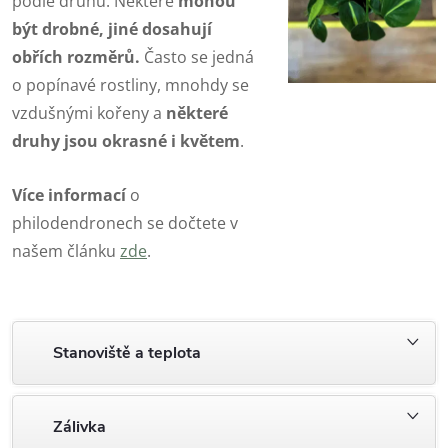
podle druhu. Některé
mohou
být drobné, jiné dosahují
obřích rozměrů.
Často se jedná
o popínavé rostliny, mnohdy se
vzdušnými kořeny a
některé
druhy jsou okrasné i květem
.
Více informací
o
philodendronech se dočtete v
našem článku
zde
.
Stanoviště a teplota
Zálivka