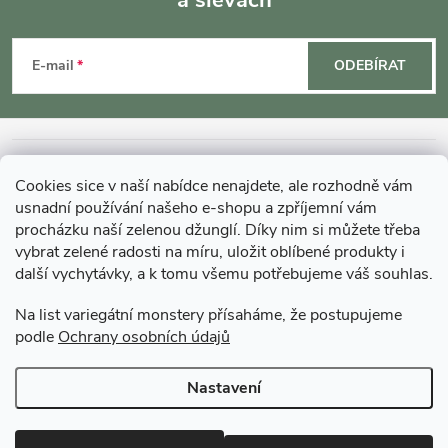
a slevách
Z
á
E-mail
ODEBÍRAT
p
a
INFORMACE O NÁKUPU
Cookies sice v naší nabídce nenajdete, ale rozhodně vám
t
usnadní používání našeho e-shopu a zpříjemní vám
MOHLO BY VÁS ZAJÍMAT
procházku naší zelenou džunglí. Díky nim si můžete třeba
vybrat zelené radosti na míru, uložit oblíbené produkty i
í
další vychytávky, a k tomu všemu potřebujeme váš souhlas.
O GARDNERS
Na list variegátní monstery přísaháme, že postupujeme
podle
Ochrany osobních údajů
Gardners Design - Projekt, realizace a údržba zahrad a interiérů
Nastavení
Copyright 2026
Gardners-eshop.cz
. Všechna práva vyhrazena.
Upravit
nastavení cookies