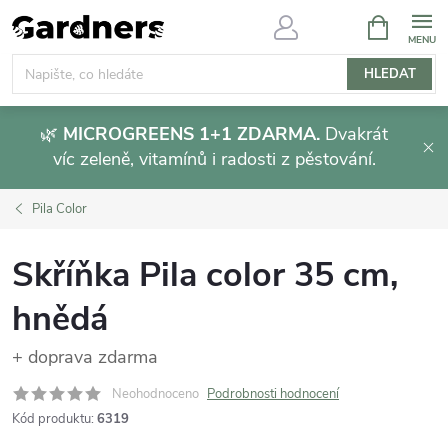
Přejít
NÁKUPNÍ
KOŠÍK
na
obsah
HLEDAT
🌿
MICROGREENS 1+1 ZDARMA.
Dvakrát
víc zeleně, vitamínů i radosti z pěstování.
Pila Color
Skříňka Pila color 35 cm,
hnědá
+ doprava zdarma
Neohodnoceno
Podrobnosti hodnocení
Kód produktu:
6319