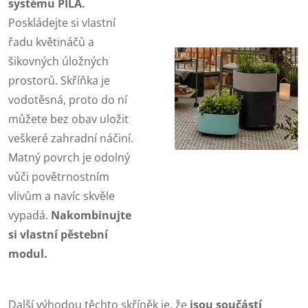
systému PILA.
Poskládejte si vlastní
řadu květináčů a
šikovných úložných
prostorů. Skříňka je
vodotěsná, proto do ní
můžete bez obav uložit
veškeré zahradní náčiní.
Matný povrch je odolný
vůči povětrnostním
vlivům a navíc skvěle
vypadá.
Nakombinujte
si vlastní pěstební
modul.
Další výhodou těchto skříněk je, že
jsou součástí