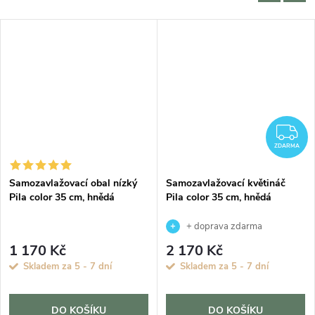
Z
ZDARMA
Samozavlažovací obal nízký
Samozavlažovací květináč
Pila color 35 cm, hnědá
Pila color 35 cm, hnědá
+ doprava zdarma
1 170 Kč
2 170 Kč
Skladem za 5 - 7 dní
Skladem za 5 - 7 dní
DO KOŠÍKU
DO KOŠÍKU