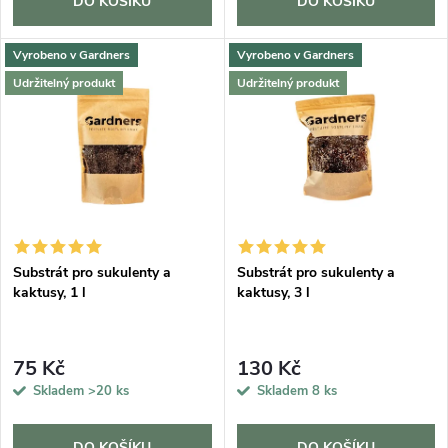
d
DO KOŠÍKU
DO KOŠÍKU
u
u
Vyrobeno v Gardners
Vyrobeno v Gardners
k
Udržitelný produkt
Udržitelný produkt
k
t
t
ů
ů
Substrát pro sukulenty a
Substrát pro sukulenty a
kaktusy, 1 l
kaktusy, 3 l
75 Kč
130 Kč
Skladem
>20 ks
Skladem
8 ks
DO KOŠÍKU
DO KOŠÍKU