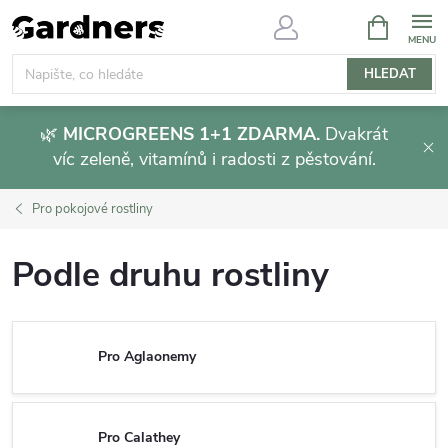
Přejít
NÁKUPNÍ
KOŠÍK
na
obsah
HLEDAT
🌿
MICROGREENS 1+1 ZDARMA.
Dvakrát
víc zeleně, vitamínů i radosti z pěstování.
Pro pokojové rostliny
Podle druhu rostliny
Pro Aglaonemy
Pro Calathey