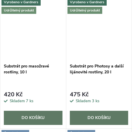
Vyrobeno v Gardners
Vyrobeno v Gardners
Udržitelný produkt
Udržitelný produkt
Substrát pro masožravé
Substrát pro Photosy a další
rostliny, 10 l
lijánovité rostliny, 20 l
420 Kč
475 Kč
Skladem
7 ks
Skladem
3 ks
DO KOŠÍKU
DO KOŠÍKU