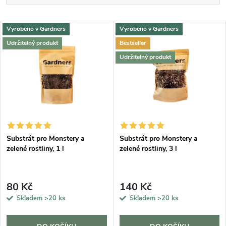
a
Nejlevnější
V
Vyrobeno v Gardners
Vyrobeno v Gardners
Nejdražší
z
Udržitelný produkt
Bestseller
ý
Abecedně
Udržitelný produkt
e
p
n
i
í
s
p
Substrát pro Monstery a
Substrát pro Monstery a
zelené rostliny, 1 l
zelené rostliny, 3 l
p
r
r
80 Kč
140 Kč
o
Skladem
>20 ks
Skladem
>20 ks
o
d