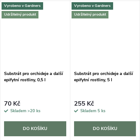
Vyrobeno v Gardners
Vyrobeno v Gardners
Udržitelný produkt
Udržitelný produkt
Substrát pro orchideje a další
Substrát pro orchideje a další
epifytní rostliny, 0,5 l
epifytní rostliny, 5 l
70 Kč
255 Kč
Skladem
>20 ks
Skladem
5 ks
DO KOŠÍKU
DO KOŠÍKU