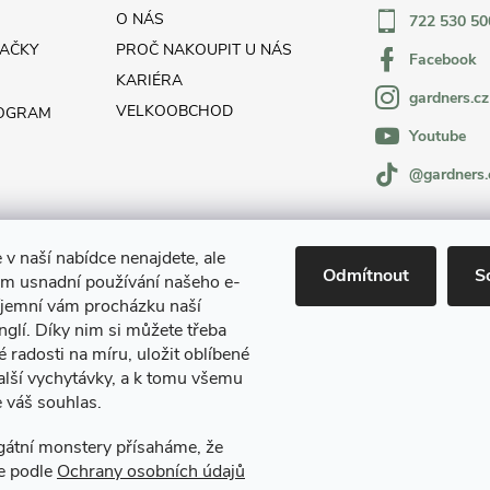
O NÁS
722 530 50
AČKY
PROČ NAKOUPIT U NÁS
Facebook
KARIÉRA
gardners.cz
VELKOOBCHOD
ROGRAM
Youtube
@gardners.
 v naší nabídce nenajdete, ale
Odmítnout
S
m usnadní používání našeho e-
íjemní vám procházku naší
glí. Díky nim si můžete třeba
é radosti na míru, uložit oblíbené
alší vychytávky, a k tomu všemu
 váš souhlas.
Gardners Design - Projekt, realizace a údržba zahrad a interiérů
egátní monstery přísaháme, že
e podle
Ochrany osobních údajů