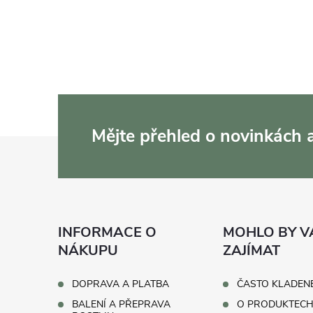
c
í
p
r
v
Mějte přehled o novinkách
Z
k
y
á
v
p
ý
INFORMACE O
MOHLO BY V
a
NÁKUPU
ZAJÍMAT
p
t
i
DOPRAVA A PLATBA
ČASTO KLADEN
BALENÍ A PŘEPRAVA
O PRODUKTEC