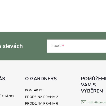
a slevách
E-mail
ÁS
O GARDNERS
KONTAKTY
É OTÁZKY
PRODEJNA PRAHA 2
info
@
gardn
H
PRODEJNA PRAHA 6