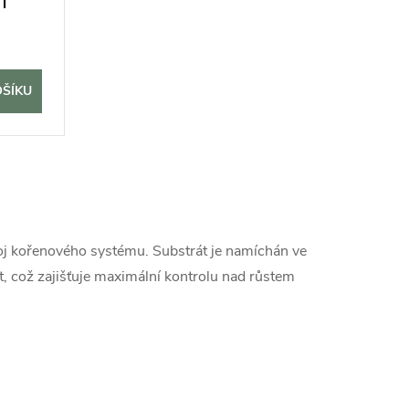
l
OŠÍKU
oj kořenového systému. Substrát je namíchán ve
t, což zajišťuje maximální kontrolu nad růstem