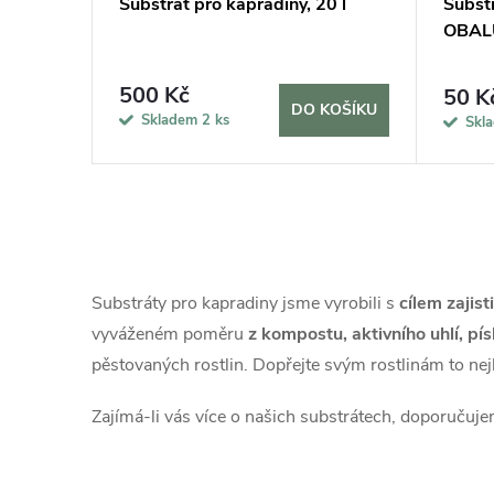
Substrát pro kapradiny, 20 l
Substr
OBAL
500 Kč
50 K
DO KOŠÍKU
Skladem
2 ks
Skl
O
v
Substráty pro kapradiny jsme vyrobili s
cílem zajist
l
vyváženém poměru
z kompostu, aktivního uhlí, pís
pěstovaných rostlin. Dopřejte svým rostlinám to nej
á
d
Zajímá-li vás více o našich substrátech, doporučuj
a