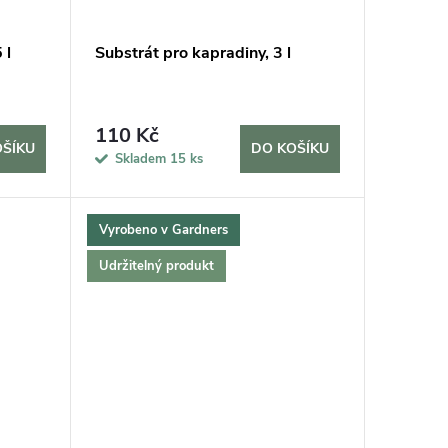
 l
Substrát pro kapradiny, 3 l
110 Kč
OŠÍKU
DO KOŠÍKU
Skladem
15 ks
Vyrobeno v Gardners
Udržitelný produkt