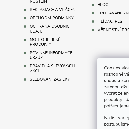
s
í
ROSTLIN
BLOG
REKLAMACE A VRÁCENÍ
u
PRODÁVANÉ ZN
OBCHODNÍ PODMÍNKY
HLÍDACÍ PES
OCHRANA OSOBNÍCH
VĚRNOSTNÍ P
ÚDAJŮ
MOJE OBLÍBENÉ
PRODUKTY
POVINNÉ INFORMACE
UKZÚZ
PRAVIDLA SLEVOVÝCH
Cookies sice
AKCÍ
rozhodně vá
SLEDOVÁNÍ ZÁSILKY
shopu a zpř
zelenou džun
vybrat zelen
produkty i d
potřebujeme
Na list vari
postupujem