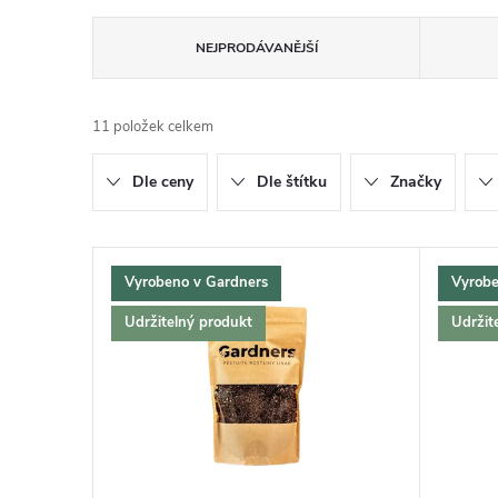
Ř
NEJPRODÁVANĚJŠÍ
a
11
položek celkem
z
Dle ceny
Dle štítku
Značky
e
n
V
Vyrobeno v Gardners
Vyrobe
í
ý
Udržitelný produkt
Udržit
p
p
r
i
o
s