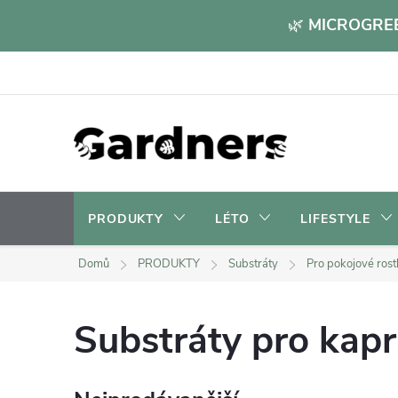
Přejít
🌿
MICROGREE
na
obsah
PRODUKTY
LÉTO
LIFESTYLE
Domů
PRODUKTY
Substráty
Pro pokojové rost
Substráty pro kap