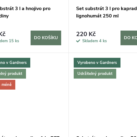
bstrát 3 l a hnojivo pro
Set substrát 3 l pro kaprad
diny
lignohumát 250 ml
Kč
220 Kč
DO KOŠÍKU
DO K
adem
15 ks
Skladem
4 ks
no v Gardners
Vyrobeno v Gardners
elný produkt
Udržitelný produkt
a méně