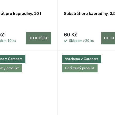
át pro kapradiny, 10 l
Substrát pro kapradiny, 0,5
Kč
60 Kč
DO KOŠÍKU
DO K
adem
10 ks
Skladem
>20 ks
no v Gardners
Vyrobeno v Gardners
elný produkt
Udržitelný produkt