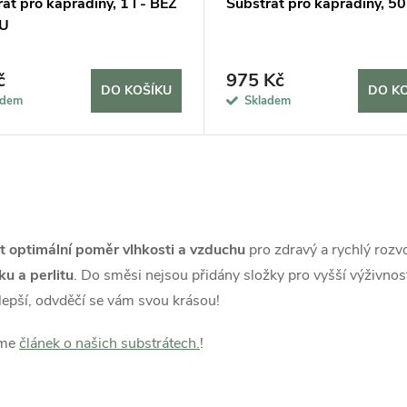
át pro kapradiny, 1 l - BEZ
Substrát pro kapradiny, 50 
U
č
975 Kč
DO KOŠÍKU
DO K
adem
Skladem
it optimální poměr vlhkosti a vzduchu
pro zdravý a rychlý rozv
ku a perlitu
. Do směsi nejsou přidány složky pro vyšší výživnos
lepší, odvděčí se vám svou krásou!
eme
článek o našich substrátech.
!