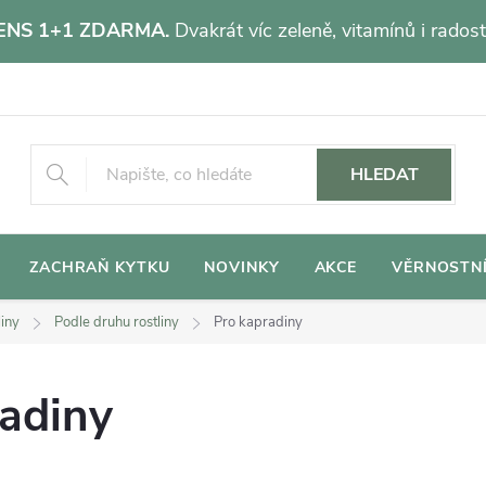
NS 1+1 ZDARMA.
Dvakrát víc zeleně, vitamínů i radost
HLEDAT
ZACHRAŇ KYTKU
NOVINKY
AKCE
VĚRNOSTN
liny
Podle druhu rostliny
Pro kapradiny
radiny