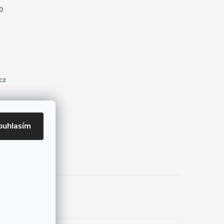
0
cz
ouhlasím