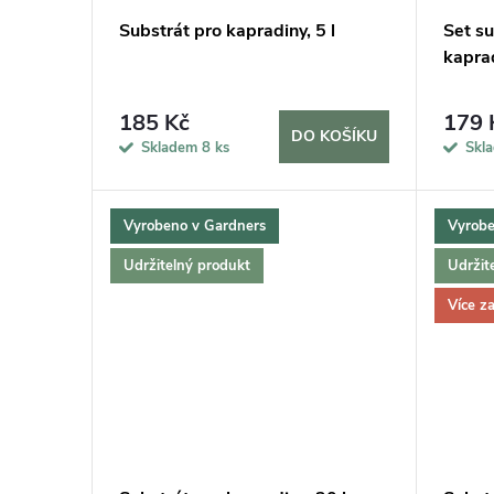
Substrát pro kapradiny, 5 l
Set su
kapra
185 Kč
179 
DO KOŠÍKU
Skladem
8 ks
Skl
Vyrobeno v Gardners
Vyrobe
Udržitelný produkt
Udržit
Více z