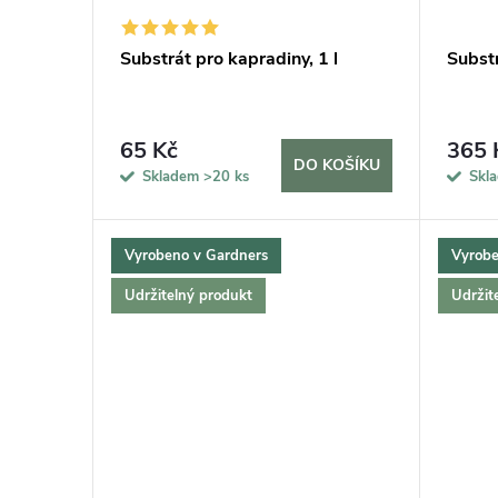
d
p
Substrát pro kapradiny, 1 l
Substr
u
r
k
o
65 Kč
365 
DO KOŠÍKU
Skladem
>20 ks
Skl
t
d
ů
Vyrobeno v Gardners
Vyrobe
u
Udržitelný produkt
Udržit
k
t
ů