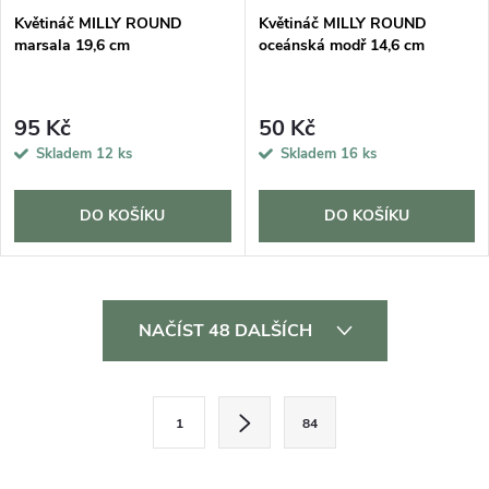
Květináč MILLY ROUND
Květináč MILLY ROUND
marsala 19,6 cm
oceánská modř 14,6 cm
95 Kč
50 Kč
Skladem
12 ks
Skladem
16 ks
DO KOŠÍKU
DO KOŠÍKU
O
NAČÍST 48 DALŠÍCH
v
l
S
1
84
t
á
r