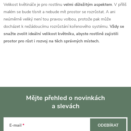
d
á
Velikost květináče je pro rostlinu
velmi důležitým aspektem
. V příliš
a
n
malém se bude tísnit a nebude mít prostor se rozrůstat. A ani
k
neúměrně veliký není tou pravou volbou, protože pak může
c
o
docházet k nežádoucímu rozrůstání kořenového systému.
Vždy se
í
snažte zvolit ideální velikost květníku, abyste rostlině zajistili
v
prostor pro růst i rozvoj na těch správných místech.
á
p
n
r
í
v
k
y
Mějte přehled o novinkách
v
a slevách
Z
ý
á
E-mail
ODEBÍRAT
p