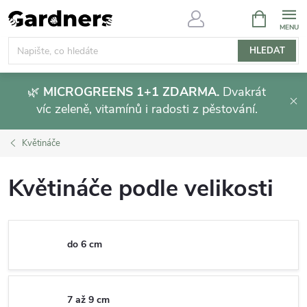
Přejít
NÁKUPNÍ
KOŠÍK
na
obsah
HLEDAT
🌿
MICROGREENS 1+1 ZDARMA.
Dvakrát
víc zeleně, vitamínů i radosti z pěstování.
Květináče
Květináče podle velikosti
do 6 cm
7 až 9 cm