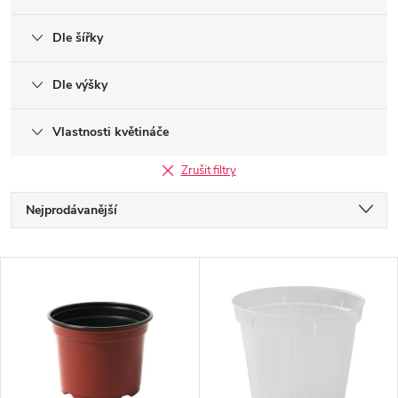
Dle šířky
Dle výšky
Vlastnosti květináče
Zrušit filtry
Ř
Nejprodávanější
a
Nejlevnější
V
Nejdražší
z
ý
Abecedně
e
p
n