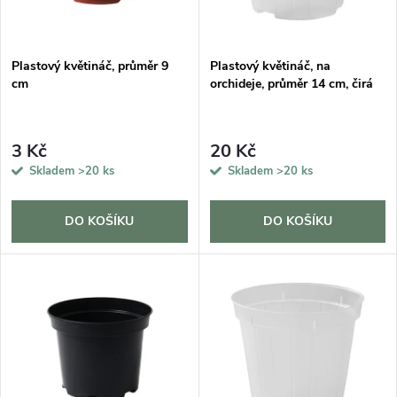
i
í
s
p
Plastový květináč, průměr 9
Plastový květináč, na
cm
orchideje, průměr 14 cm, čirá
p
r
r
3 Kč
20 Kč
o
Skladem
>20 ks
Skladem
>20 ks
o
d
d
DO KOŠÍKU
DO KOŠÍKU
u
u
k
k
t
t
ů