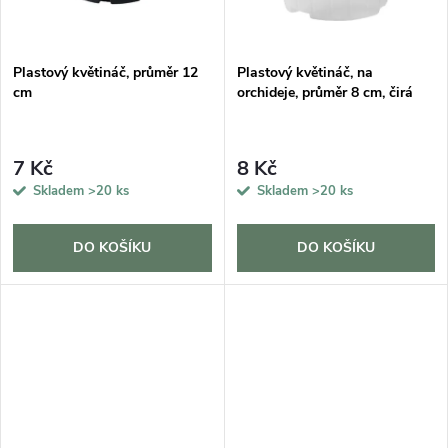
ů
Plastový květináč, průměr 12
Plastový květináč, na
cm
orchideje, průměr 8 cm, čirá
7 Kč
8 Kč
Skladem
>20 ks
Skladem
>20 ks
DO KOŠÍKU
DO KOŠÍKU