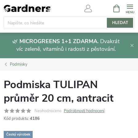
Přejít
NÁKUPNÍ
KOŠÍK
na
obsah
HLEDAT
🌿
MICROGREENS 1+1 ZDARMA.
Dvakrát
víc zeleně, vitamínů i radosti z pěstování.
Podmisky
Podmiska TULIPAN
průměr 20 cm, antracit
Neohodnoceno
Podrobnosti hodnocení
Kód produktu:
4186
Český výrobek