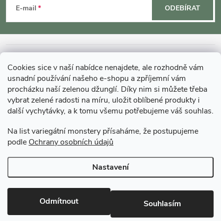
á
E-mail
ODEBÍRAT
p
a
INFORMACE O NÁKUPU
Cookies sice v naší nabídce nenajdete, ale rozhodně vám
t
usnadní používání našeho e-shopu a zpříjemní vám
MOHLO BY VÁS ZAJÍMAT
procházku naší zelenou džunglí. Díky nim si můžete třeba
vybrat zelené radosti na míru, uložit oblíbené produkty i
í
další vychytávky, a k tomu všemu potřebujeme váš souhlas.
O GARDNERS
Na list variegátní monstery přísaháme, že postupujeme
podle
Ochrany osobních údajů
Gardners Design - Projekt, realizace a údržba zahrad a interiérů
Nastavení
Copyright 2026
Gardners-eshop.cz
. Všechna práva vyhrazena.
Upravit
nastavení cookies
Odmítnout
Souhlasím
Vytvořil Shoptet Premium