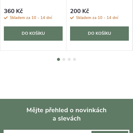
360 Kč
200 Kč
Skladem za 10 - 14 dní
Skladem za 10 - 14 dní
DO KOŠÍKU
DO KOŠÍKU
Mějte přehled o novinkách
a slevách
Z