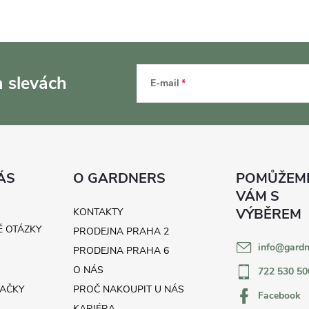
a slevách
E-mail
ÁS
O GARDNERS
KONTAKTY
É OTÁZKY
PRODEJNA PRAHA 2
info
@
gardn
H
PRODEJNA PRAHA 6
O NÁS
722 530 50
AČKY
PROČ NAKOUPIT U NÁS
Facebook
KARIÉRA