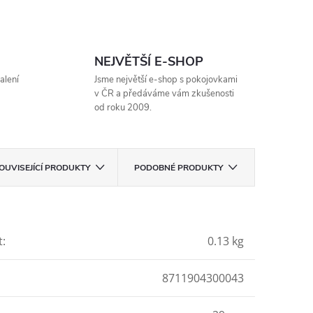
NEJVĚTŠÍ E-SHOP
alení
Jsme největší e-shop s pokojovkami
v ČR a předáváme vám zkušenosti
od roku 2009.
OUVISEJÍCÍ PRODUKTY
PODOBNÉ PRODUKTY
t
:
0.13 kg
8711904300043