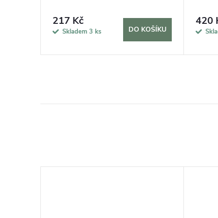
217 Kč
420 
KOŠÍKU
DO KOŠÍKU
Skladem
3 ks
Skl