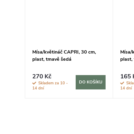
9x4 cm,
Mísa/květináč CAPRI, 30 cm,
Mísa/
plast, tmavě šedá
plast
270 Kč
165 
KOŠÍKU
DO KOŠÍKU
Skladem za 10 -
Skl
14 dní
14 dní