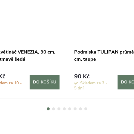
květináč VENEZIA, 30 cm,
Podmiska TULIPAN průmě
, tmavě šedá
cm, taupe
Kč
90 Kč
DO KOŠÍKU
DO KO
adem za 10 -
Skladem za 3 -
5 dní