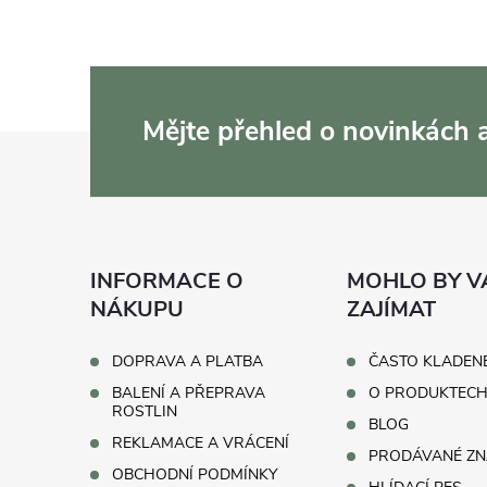
Mějte přehled o novinkách
Z
á
p
INFORMACE O
MOHLO BY V
a
NÁKUPU
ZAJÍMAT
t
DOPRAVA A PLATBA
ČASTO KLADEN
BALENÍ A PŘEPRAVA
O PRODUKTEC
í
ROSTLIN
BLOG
REKLAMACE A VRÁCENÍ
PRODÁVANÉ ZN
OBCHODNÍ PODMÍNKY