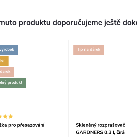
muto produktu doporučujeme ještě dok
výrobek
Tip na dárek
ler
 dárek
elný produkt
žka pro přesazování
Skleněný rozprašovač
GARDNERS 0,3 l, čirá