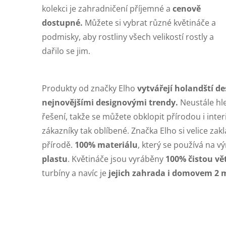
kolekci je zahradničení příjemné a
cenově
dostupné.
Můžete si vybrat různé květináče a
podmisky, aby rostliny všech velikostí rostly a
dařilo se jim.
Produkty od značky Elho
vytvářejí holandští de
nejnovějšími designovými trendy.
Neustále hle
řešení, takže se můžete obklopit přírodou i inte
zákazníky tak oblíbené. Značka Elho si velice zakl
přírodě.
100% materiálu
, který se používá na v
plastu
. Květináče jsou vyráběny
100% čistou vě
turbíny a navíc je
jejich zahrada i domovem 2 m