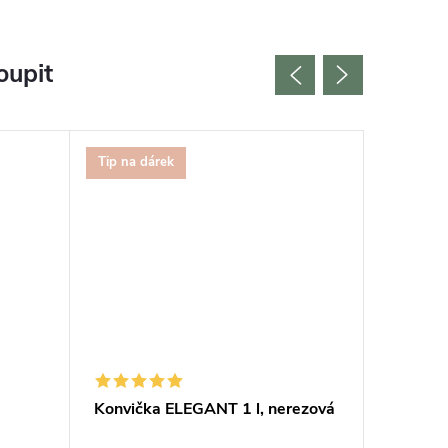
oupit
Tip na dárek
Bestselle
Konvička ELEGANT 1 l, nerezová
Měřič v