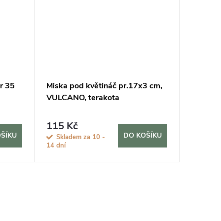
r 35
Miska pod květináč pr.17x3 cm,
Tácek p
VULCANO, terakota
čtvercov
hnědá/t
115 Kč
295 K
ŠÍKU
DO KOŠÍKU
Skladem za 10 -
Sklade
14 dní
14 dní