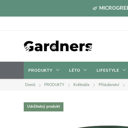
Přejít
🌿
MICROGREE
na
obsah
PRODUKTY
LÉTO
LIFESTYLE
Domů
PRODUKTY
Květináče
Příslušenství
Udržitelný produkt