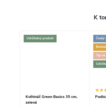
K to
Udržitelný produkt
Český 
Bestsel
Tip na
Udržit
Květináč Green Basics 35 cm,
Podlo
zelená