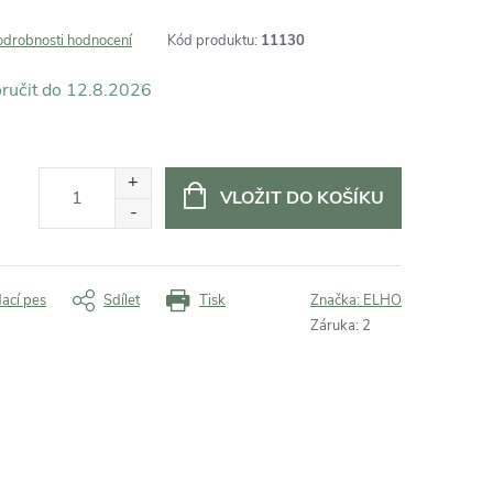
odrobnosti hodnocení
Kód produktu:
11130
12.8.2026
VLOŽIT DO KOŠÍKU
dací pes
Sdílet
Tisk
Značka:
ELHO
Záruka
:
2