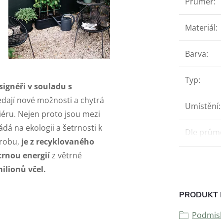
Průměr
:
Materiál
:
Barva
:
Typ
:
signéři v souladu s
dají nové možnosti a chytrá
Umístění
:
riéru. Nejen proto jsou mezi
ádá na ekologii a šetrnosti k
Dle prům
ýrobu,
je z recyklovaného
trnou energií
z větrné
ilionů včel.
PRODUKT 
Podmisk