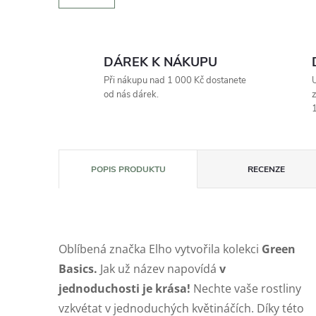
DÁREK K NÁKUPU
Při nákupu nad 1 000 Kč dostanete
U
od nás dárek.
z
1
POPIS PRODUKTU
RECENZE
Oblíbená značka Elho vytvořila kolekci
Green
Basics.
Jak už název napovídá
v
jednoduchosti je krása!
Nechte vaše rostliny
vzkvétat v jednoduchých květináčích. Díky této