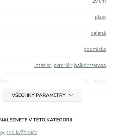
29 cm
plast
zelená
podmiska
interiér
,
exteriér
,
balkón/terasa
ěru
:
20 - 29 cm
VŠECHNY PARAMETRY
NALEZNETE V TÉTO KATEGORII
y pod květináče