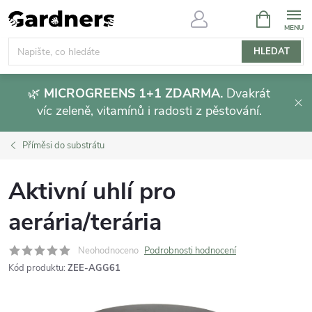
Přejít
NÁKUPNÍ
KOŠÍK
na
obsah
HLEDAT
🌿
MICROGREENS 1+1 ZDARMA.
Dvakrát
víc zeleně, vitamínů i radosti z pěstování.
Příměsi do substrátu
Aktivní uhlí pro
aerária/terária
Neohodnoceno
Podrobnosti hodnocení
Kód produktu:
ZEE-AGG61