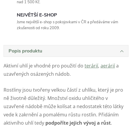
nad 1 500 Kč.
NEJVĚTŠÍ E-SHOP
Jsme největší e-shop s pokojovkami v ČR a předáváme vám
zkušenosti od roku 2009.
Popis produktu
Aktivní uhlí je vhodné pro použití do
terárií
,
aerárií
a
uzavřených osázených nádob.
Rostliny jsou tvořeny velkou částí z uhlíku, který je pro
ně životně důležitý. Množství oxidu uhličitého v
uzavřené nádobě může kolísat a nedostatek této látky
vede k zakrnění a pomalému růstu rostlin. Přidáním
aktivního uhlí tedy
podpoříte jejich vývoj a růst
.