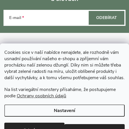
Z
á
E-mail
ODEBÍRAT
p
a
INFORMACE O NÁKUPU
Cookies sice v naší nabídce nenajdete, ale rozhodně vám
t
usnadní používání našeho e-shopu a zpříjemní vám
MOHLO BY VÁS ZAJÍMAT
procházku naší zelenou džunglí. Díky nim si můžete třeba
vybrat zelené radosti na míru, uložit oblíbené produkty i
í
další vychytávky, a k tomu všemu potřebujeme váš souhlas.
O GARDNERS
Na list variegátní monstery přísaháme, že postupujeme
podle
Ochrany osobních údajů
Gardners Design - Projekt, realizace a údržba zahrad a interiérů
Nastavení
Copyright 2026
Gardners-eshop.cz
. Všechna práva vyhrazena.
Upravit
nastavení cookies