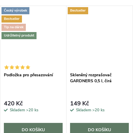
Český výrobek
Bestseller
Bestseller
Tip na dárek
Udržitelný produkt
DARMA
Podložka pro přesazování
Skleněný rozprašovač
GARDNERS 0,5 l, čirá
420 Kč
149 Kč
Skladem
>20 ks
Skladem
>20 ks
DO KOŠÍKU
DO KOŠÍKU