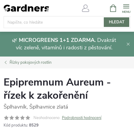
Přejít
NÁKUPNÍ
KOŠÍK
na
obsah
HLEDAT
🌿
MICROGREENS 1+1 ZDARMA.
Dvakrát
víc zeleně, vitamínů i radosti z pěstování.
Řízky pokojových rostlin
Epipremnum Aureum -
řízek k zakořenění
Šplhavník, Šplhavnice zlatá
Neohodnoceno
Podrobnosti hodnocení
Kód produktu:
8529