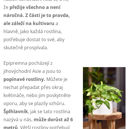
že
přežije všechno a není
náročná. Z části je to pravda,
ale záleží na kultivaru
a
hlavně, jako každá rostlina,
potřebuje dostat to své, aby
skutečně prospívala.
Epipremna pocházejí z
jihovýchodní Asie a jsou to
popínavé rostliny.
Můžete je
nechat přepadat přes okraj
květináče, nebo jim poskytněte
oporu, aby se plazily vzhůru.
Šplhlavník
, jak se tato rostlina
nazývá u nás,
může dorůst až 6
metrů
. Větší rostliny potřebují