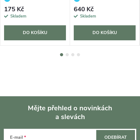
175 Kč
640 Kč
Skladem
Skladem
DO KOŠÍKU
DO KOŠÍKU
Mějte přehled o novinkách
a slevách
Z
á
E-mail
ODEBÍRAT