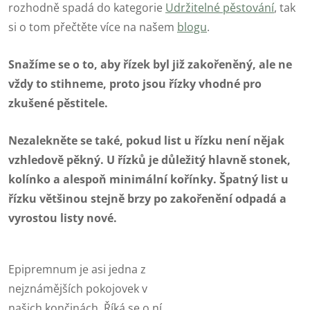
rozhodně spadá do kategorie
Udržitelné pěstování
, tak
si o tom přečtěte více na našem
blogu
.
Snažíme se o to, aby řízek byl již zakořeněný, ale ne
vždy to stihneme, proto jsou řízky vhodné pro
zkušené pěstitele.
Nezalekněte se také, pokud list u řízku není nějak
vzhledově pěkný. U řízků je důležitý hlavně stonek,
kolínko a alespoň minimální kořínky. Špatný list u
řízku většinou stejně brzy po zakořenění odpadá a
vyrostou listy nové.
Epipremnum je asi jedna z
nejznámějších pokojovek v
našich končinách. Říká se o ní,