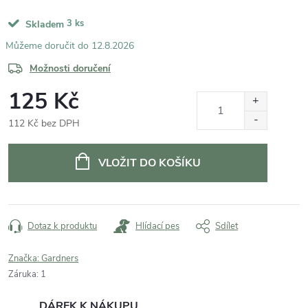
3 ks
Skladem
12.8.2026
Možnosti doručení
125 Kč
112 Kč bez DPH
Měrná
cena:
VLOŽIT DO KOŠÍKU
Dotaz k produktu
Hlídací pes
Sdílet
Značka:
Gardners
Záruka
:
1
DÁREK K NÁKUPU