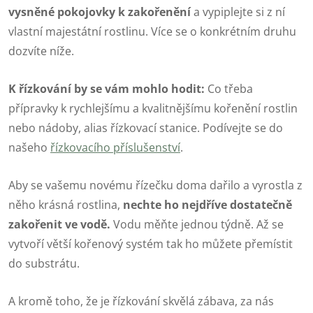
vysněné pokojovky
k zakořenění
a vypiplejte si z ní
vlastní majestátní rostlinu. Více se o konkrétním druhu
dozvíte níže.
K řízkování by se vám mohlo hodit:
Co třeba
přípravky k rychlejšímu a kvalitnějšímu kořenění rostlin
nebo nádoby, alias řízkovací stanice. Podívejte se do
našeho
řízkovacího příslušenství
.
Aby se vašemu novému řízečku doma dařilo a vyrostla z
něho krásná rostlina,
nechte ho nejdříve dostatečně
zakořenit ve vodě.
Vodu měňte jednou týdně. Až se
vytvoří větší kořenový systém tak ho můžete přemístit
do substrátu.
A kromě toho, že je řízkování skvělá zábava, za nás