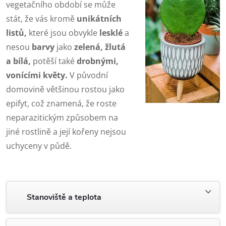
vegetačního období se může
stát, že vás kromě
unikátních
listů,
které jsou obvykle
lesklé
a
nesou
barvy
jako
zelená, žlutá
a bílá,
potěší také
drobnými,
vonícími květy.
V původní
domovině většinou rostou jako
epifyt, což znamená, že roste
neparazitickým způsobem na
jiné rostlině a její kořeny nejsou
uchyceny v půdě.
Stanoviště a teplota