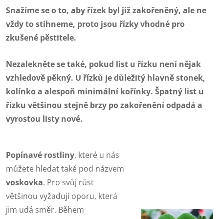
Snažíme se o to, aby řízek byl již zakořeněný, ale ne
vždy to stihneme, proto jsou řízky vhodné pro
zkušené pěstitele.
Nezalekněte se také, pokud list u řízku není nějak
vzhledově pěkný. U řízků je důležitý hlavně stonek,
kolínko a alespoň minimální kořínky. Špatný list u
řízku většinou stejně brzy po zakořenění odpadá a
vyrostou listy nové.
Popínavé rostliny
, které u nás
můžete hledat také pod názvem
voskovka
. Pro svůj růst
většinou vyžadují oporu, která
jim udá směr. Během