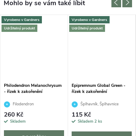
Vyrobeno v Gardners
Vyrobeno v Gardners
Udržitelný produkt
Udržitelný produkt
Philodendron Melanochrysum
Epipremnum Global Green -
- řízek k zakořenění
řízek k zakořenění
Filodendron
Šplhavník, Šplhavnice
260 Kč
115 Kč
Skladem
Skladem
2 ks