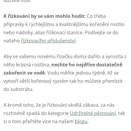
dozvíte níže.
K řízkování by se vám mohlo hodit:
Co třeba
přípravky k rychlejšímu a kvalitnějšímu kořenění rostlin
nebo nádoby, alias řízkovací stanice. Podívejte se do
našeho
řízkovacího příslušenství
.
Aby se vašemu novému řízečku doma dařilo a vyrostla z
něho krásná rostlina,
nechte ho nejdříve dostatečně
zakořenit ve vodě.
Vodu měňte jednou týdně. Až se
vytvoří větší kořenový systém tak ho můžete přemístit
do substrátu.
A kromě toho, že je řízkování skvělá zábava, za nás
rozhodně spadá do kategorie
Udržitelné pěstování
, tak
si o tom přečtěte více na našem
blogu
.