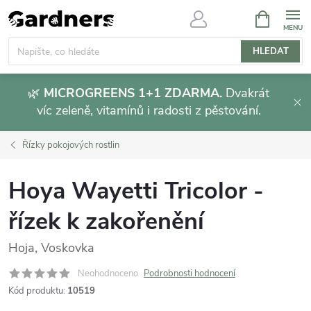
Přejít
NÁKUPNÍ
KOŠÍK
na
obsah
HLEDAT
🌿
MICROGREENS 1+1 ZDARMA.
Dvakrát
víc zeleně, vitamínů i radosti z pěstování.
Řízky pokojových rostlin
Hoya Wayetti Tricolor -
řízek k zakořenění
Hoja, Voskovka
Neohodnoceno
Podrobnosti hodnocení
Kód produktu:
10519