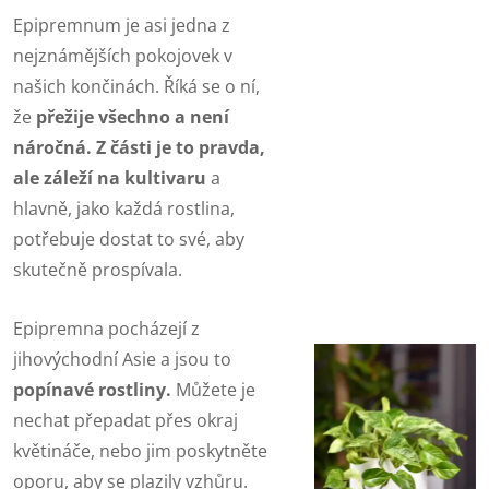
Epipremnum je asi jedna z
nejznámějších pokojovek v
našich končinách. Říká se o ní,
že
přežije všechno a není
náročná. Z části je to pravda,
ale záleží na kultivaru
a
hlavně, jako každá rostlina,
potřebuje dostat to své, aby
skutečně prospívala.
Epipremna pocházejí z
jihovýchodní Asie a jsou to
popínavé rostliny.
Můžete je
nechat přepadat přes okraj
květináče, nebo jim poskytněte
oporu, aby se plazily vzhůru.