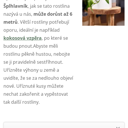
Šplhlavník
, jak se tato rostlina
nazývá u nás,
může dorůst až 6
metrů
. Větší rostliny potřebují
oporu, ideální je například
kokosová vzpěra
, po které se
budou pnout.Abyste měli
rostlinu pěkně hustou, nebojte
se ji pravidelně sestříhnout.
Uřízněte výhony u země a
uvidíte, že se za nedlouho objeví
nové. Uříznuté kusy můžete
nechat zakořenit a vypěstovat
tak další rostliny.