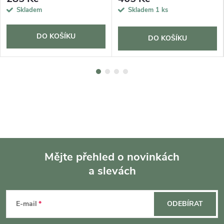
Skladem
Skladem
1 ks
DO KOŠÍKU
DO KOŠÍKU
Mějte přehled o novinkách
a slevách
Z
á
E-mail
ODEBÍRAT