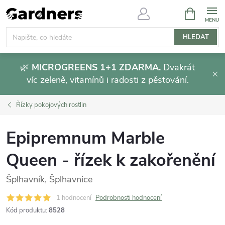
Přejít
NÁKUPNÍ
KOŠÍK
na
obsah
HLEDAT
🌿
MICROGREENS 1+1 ZDARMA.
Dvakrát
víc zeleně, vitamínů i radosti z pěstování.
Řízky pokojových rostlin
Epipremnum Marble
Queen - řízek k zakořenění
Šplhavník, Šplhavnice
1 hodnocení
Podrobnosti hodnocení
Kód produktu:
8528