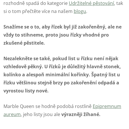
rozhodně spadá do kategorie
Udržitelné pěstování
, tak
si o tom přečtěte více na našem
blogu
.
Snažíme se o to, aby řízek byl již zakořeněný, ale ne
vždy to stihneme, proto jsou řízky vhodné pro
zkušené pěstitele.
Nezalekněte se také, pokud list u řízku není nějak
vzhledově pěkný. U řízků je důležitý hlavně stonek,
kolínko a alespoň minimální kořínky. Špatný list u
řízku většinou stejně brzy po zakořenění odpadá a
vyrostou listy nové.
Marble Queen se hodně podobá rostlině
Epipremnum
aureum
, jeho listy jsou ale
výrazněji žíhané.