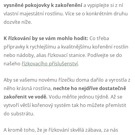
vysněné pokojovky
k zakořenění
a vypiplejte si z ní
vlastní majestátní rostlinu. Více se o konkrétním druhu
dozvíte níže.
K řízkování by se vám mohlo hodit:
Co třeba
přípravky k rychlejšímu a kvalitnějšímu kořenění rostlin
nebo nádoby, alias řízkovací stanice. Podívejte se do
našeho
řízkovacího příslušenství
.
Aby se vašemu novému řízečku doma dařilo a vyrostla z
něho krásná rostlina,
nechte ho nejdříve dostatečně
zakořenit ve vodě.
Vodu měňte jednou týdně. Až se
vytvoří větší kořenový systém tak ho můžete přemístit
do substrátu.
A kromě toho, že je řízkování skvělá zábava, za nás