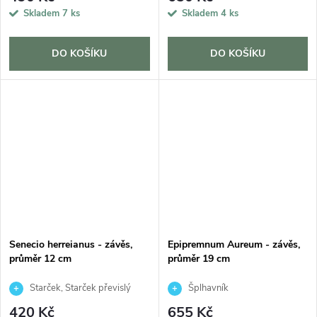
Skladem
7 ks
Skladem
4 ks
DO KOŠÍKU
DO KOŠÍKU
Senecio herreianus - závěs,
Epipremnum Aureum - závěs,
průměr 12 cm
průměr 19 cm
Starček, Starček převislý
Šplhavník
420 Kč
655 Kč