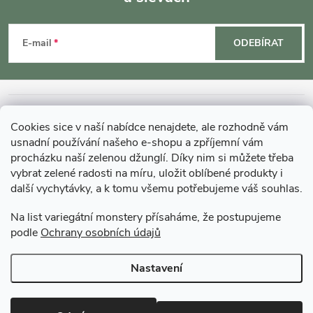
Z
p
á
E-mail
ODEBÍRAT
r
p
v
k
a
INFORMACE O NÁKUPU
Cookies sice v naší nabídce nenajdete, ale rozhodně vám
y
t
usnadní používání našeho e-shopu a zpříjemní vám
MOHLO BY VÁS ZAJÍMAT
v
procházku naší zelenou džunglí. Díky nim si můžete třeba
vybrat zelené radosti na míru, uložit oblíbené produkty i
í
ý
další vychytávky, a k tomu všemu potřebujeme váš souhlas.
O GARDNERS
p
Na list variegátní monstery přísaháme, že postupujeme
podle
Ochrany osobních údajů
Gardners Design - Projekt, realizace a údržba zahrad a interiérů
i
Nastavení
s
Copyright 2026
Gardners-eshop.cz
. Všechna práva vyhrazena.
Upravit
u
nastavení cookies