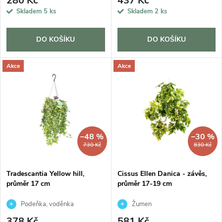
280 Kč
437 Kč
o
Skladem
5 ks
Skladem
2 ks
o
d
d
DO KOŠÍKU
DO KOŠÍKU
u
u
Akce
Akce
k
k
t
t
ů
–48 %
–30 %
ů
730 Kč
830 Kč
Tradescantia Yellow hill,
Cissus Ellen Danica - závěs,
průměr 17 cm
průměr 17-19 cm
Podeňka, voděnka
Žumen
378 Kč
581 Kč