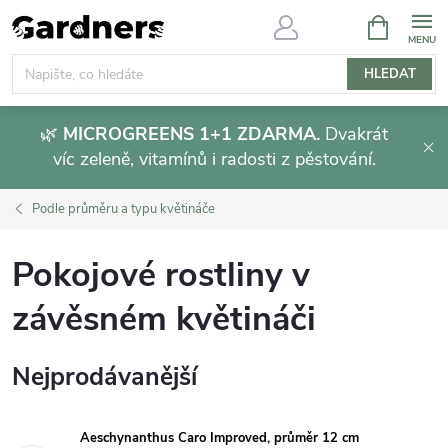
Přejít
NÁKUPNÍ
KOŠÍK
na
obsah
HLEDAT
🌿
MICROGREENS 1+1 ZDARMA.
Dvakrát
víc zeleně, vitamínů i radosti z pěstování.
Podle průměru a typu květináče
Pokojové rostliny v
závěsném květináči
Nejprodávanější
Aeschynanthus Caro Improved, průměr 12 cm