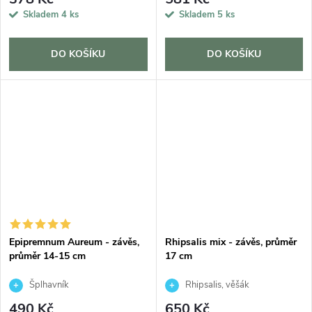
Skladem
4 ks
Skladem
5 ks
DO KOŠÍKU
DO KOŠÍKU
Epipremnum Aureum - závěs,
Rhipsalis mix - závěs, průměr
průměr 14-15 cm
17 cm
Šplhavník
Rhipsalis, věšák
490 Kč
650 Kč