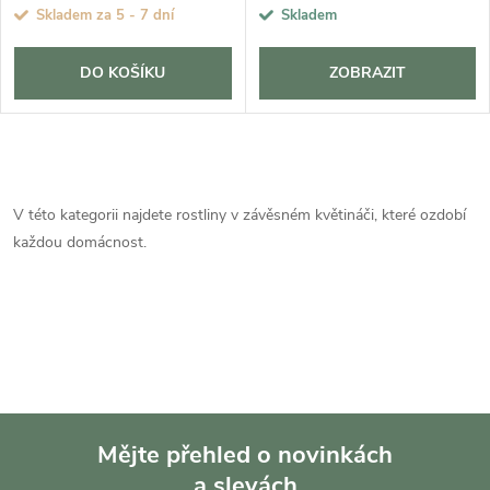
Skladem za 5 - 7 dní
Skladem
DO KOŠÍKU
ZOBRAZIT
O
v
V této kategorii najdete rostliny v závěsném květináči, které ozdobí
každou domácnost.
l
á
d
a
c
Mějte přehled o novinkách
í
a slevách