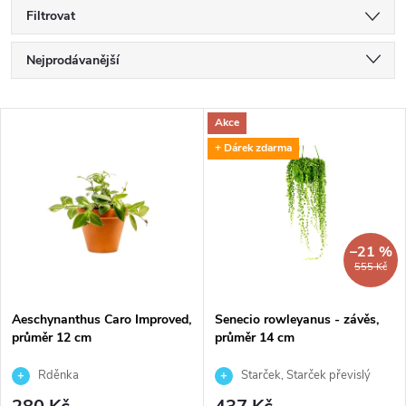
Filtrovat
Ř
Nejprodávanější
a
Nejlevnější
V
Akce
Nejdražší
z
+ Dárek zdarma
ý
Abecedně
e
p
n
i
–21 %
555 Kč
í
s
p
Aeschynanthus Caro Improved,
Senecio rowleyanus - závěs,
průměr 12 cm
průměr 14 cm
p
r
Rděnka
Starček, Starček převislý
r