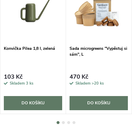
DARMA
Konvička Pilea 1,8 l, zelená
Sada microgreens "Vypěstuj si
sám", L
103 Kč
470 Kč
Skladem
3 ks
Skladem
>20 ks
DO KOŠÍKU
DO KOŠÍKU