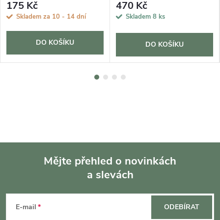
175 Kč
470 Kč
Skladem za 10 - 14 dní
Skladem
8 ks
DO KOŠÍKU
DO KOŠÍKU
Mějte přehled o novinkách
a slevách
Z
á
E-mail
ODEBÍRAT