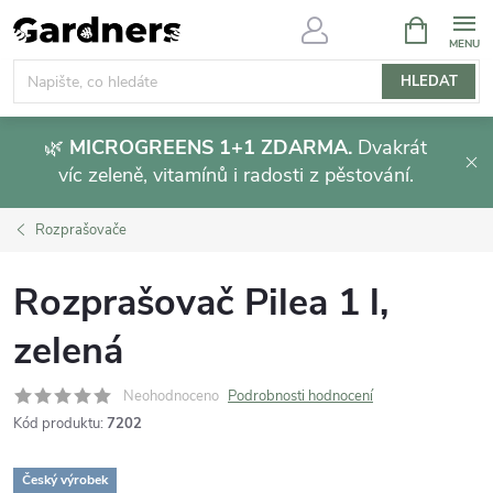
Přejít
NÁKUPNÍ
KOŠÍK
na
obsah
HLEDAT
🌿
MICROGREENS 1+1 ZDARMA.
Dvakrát
víc zeleně, vitamínů i radosti z pěstování.
Rozprašovače
Rozprašovač Pilea 1 l,
zelená
Neohodnoceno
Podrobnosti hodnocení
Kód produktu:
7202
Český výrobek