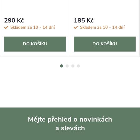
290 Kč
185 Kč
Skladem za 10 - 14 dní
Skladem za 10 - 14 dní
DO KOŠÍKU
DO KOŠÍKU
Mějte přehled o novinkách
a slevách
Z