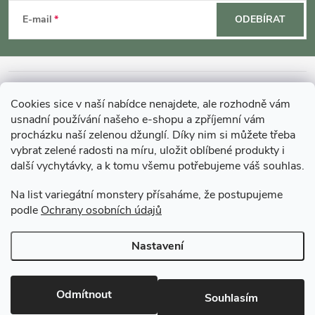
á
E-mail
ODEBÍRAT
p
a
INFORMACE O NÁKUPU
Cookies sice v naší nabídce nenajdete, ale rozhodně vám
t
usnadní používání našeho e-shopu a zpříjemní vám
MOHLO BY VÁS ZAJÍMAT
procházku naší zelenou džunglí. Díky nim si můžete třeba
vybrat zelené radosti na míru, uložit oblíbené produkty i
í
další vychytávky, a k tomu všemu potřebujeme váš souhlas.
O GARDNERS
Na list variegátní monstery přísaháme, že postupujeme
podle
Ochrany osobních údajů
Gardners Design - Projekt, realizace a údržba zahrad a interiérů
Nastavení
Copyright 2026
Gardners-eshop.cz
. Všechna práva vyhrazena.
Upravit
nastavení cookies
Odmítnout
Souhlasím
Vytvořil Shoptet Premium