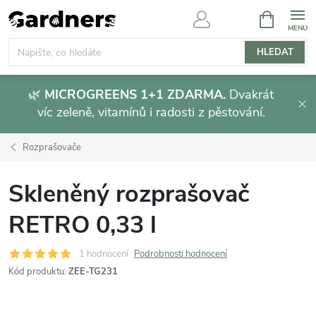
Přejít
NÁKUPNÍ
KOŠÍK
na
obsah
HLEDAT
🌿
MICROGREENS 1+1 ZDARMA.
Dvakrát
víc zeleně, vitamínů i radosti z pěstování.
Rozprašovače
Skleněný rozprašovač
RETRO 0,33 l
1 hodnocení
Podrobnosti hodnocení
Kód produktu:
ZEE-TG231