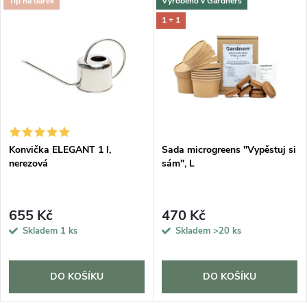
Tip na dárek
Vyrobeno v Gardners
1 + 1
DARMA
Konvička ELEGANT 1 l,
Sada microgreens "Vypěstuj si
nerezová
sám", L
655 Kč
470 Kč
Skladem
1 ks
Skladem
>20 ks
DO KOŠÍKU
DO KOŠÍKU