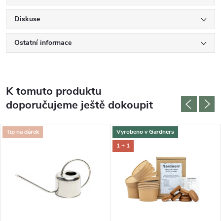
Diskuse
Ostatní informace
K tomuto produktu
doporučujeme ještě dokoupit
Tip na dárek
Vyrobeno v Gardners
1 + 1
DARMA