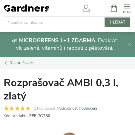
Přejít
NÁKUPNÍ
KOŠÍK
na
obsah
HLEDAT
🌿
MICROGREENS 1+1 ZDARMA.
Dvakrát
víc zeleně, vitamínů i radosti z pěstování.
Rozprašovače
Rozprašovač AMBI 0,3 l,
zlatý
2 hodnocení
Podrobnosti hodnocení
Kód produktu:
ZEE-TG280