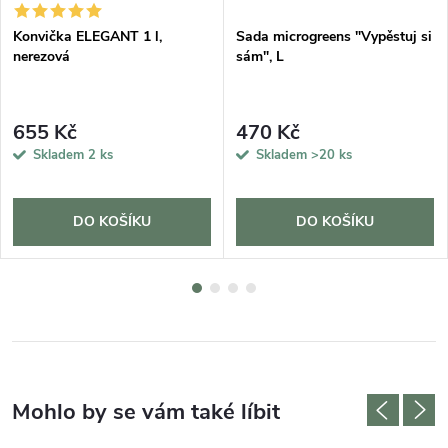
Konvička ELEGANT 1 l,
Sada microgreens "Vypěstuj si
nerezová
sám", L
655 Kč
470 Kč
Skladem
2 ks
Skladem
>20 ks
DO KOŠÍKU
DO KOŠÍKU