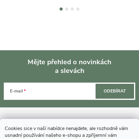
Mějte přehled o novinkách
a slevách
Z
á
E-mail
ODEBÍRAT
p
a
INFORMACE O NÁKUPU
Cookies sice v naší nabídce nenajdete, ale rozhodně vám
t
usnadní používání našeho e-shopu a zpříjemní vám