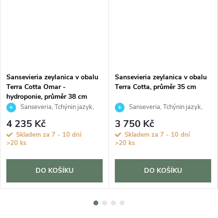
Sansevieria zeylanica v obalu
Sansevieria zeylanica v obalu
Terra Cotta Omar -
Terra Cotta, průměr 35 cm
hydroponie, průměr 38 cm
Sanseveria, Tchýnin jazyk,
Sanseveria, Tchýnin jazyk,
Tenura
Tenura
4 235 Kč
3 750 Kč
Skladem za 7 - 10 dní
Skladem za 7 - 10 dní
>20 ks
>20 ks
DO KOŠÍKU
DO KOŠÍKU