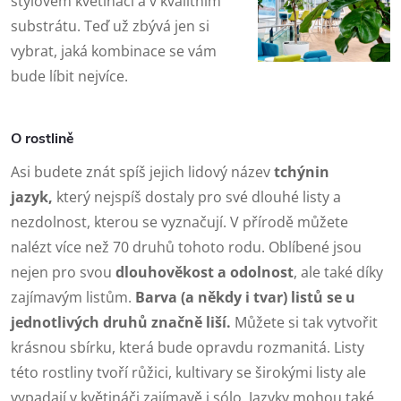
stylovém květináči a v kvalitním
substrátu. Teď už zbývá jen si
vybrat, jaká kombinace se vám
bude líbit nejvíce.
O rostlině
Asi budete znát spíš jejich lidový název
tchýnin
jazyk,
který nejspíš dostaly pro své dlouhé listy a
nezdolnost, kterou se vyznačují. V přírodě můžete
nalézt více než 70 druhů tohoto rodu. Oblíbené jsou
nejen pro svou
dlouhověkost a odolnost
, ale také díky
zajímavým listům.
Barva (a někdy i tvar) listů se u
jednotlivých druhů značně liší.
Můžete si tak vytvořit
krásnou sbírku, která bude opravdu rozmanitá. Listy
této rostliny tvoří růžici, kultivary se širokými listy ale
vypadají v květináči zajímavě i sólo. Jazyky mohou také