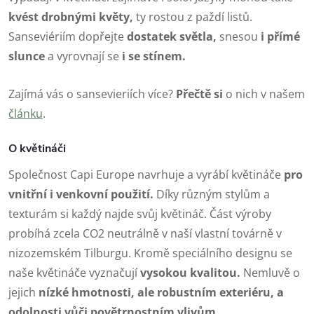
kvést drobnými květy,
ty rostou z paždí listů.
Sanseviériím dopřejte
d
ostatek světla,
snesou
i přímé
slunce
a vyrovnají se
i se stínem.
Zajímá vás o sansevieriích více?
Přečtě si
o nich v našem
článku
.
O květináči
Společnost Capi Europe navrhuje a vyrábí květináče
pro
vnitřní i venkovní použití.
Díky různým stylům a
texturám si každý najde svůj květináč. Část výroby
probíhá zcela CO2 neutrálně v naší vlastní továrně v
nizozemském Tilburgu. Kromě speciálního designu se
naše květináče vyznačují
vysokou kvalitou.
Nemluvě o
jejich
nízké hmotnosti, ale robustním exteriéru, a
odolnosti vůči povětrnostním vlivům.