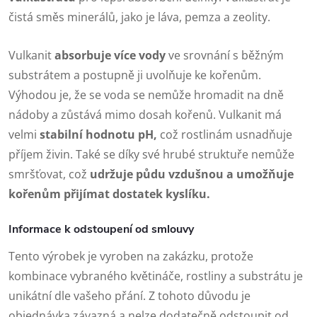
čistá směs minerálů, jako je láva, pemza a zeolity.
Vulkanit
absorbuje více vody
ve srovnání s běžným
substrátem a postupně ji uvolňuje ke kořenům.
Výhodou je, že se voda se nemůže hromadit na dně
nádoby a zůstává mimo dosah kořenů. Vulkanit má
velmi
stabilní hodnotu pH,
což rostlinám usnadňuje
příjem živin. Také se díky své hrubé struktuře nemůže
smršťovat, což
udržuje půdu vzdušnou a umožňuje
kořenům přijímat dostatek kyslíku.
Informace k odstoupení od smlouvy
Tento výrobek je vyroben na zakázku, protože
kombinace vybraného květináče, rostliny a substrátu je
unikátní dle vašeho přání. Z tohoto důvodu je
objednávka závazná a nelze dodatečně odstoupit od