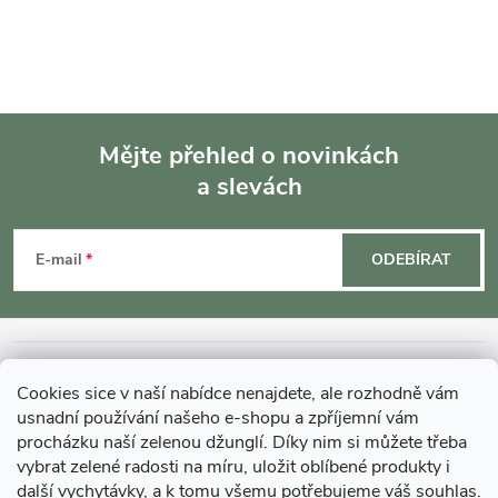
Mějte přehled o novinkách
a slevách
Z
á
E-mail
ODEBÍRAT
p
a
INFORMACE O NÁKUPU
Cookies sice v naší nabídce nenajdete, ale rozhodně vám
t
usnadní používání našeho e-shopu a zpříjemní vám
MOHLO BY VÁS ZAJÍMAT
procházku naší zelenou džunglí. Díky nim si můžete třeba
vybrat zelené radosti na míru, uložit oblíbené produkty i
í
další vychytávky, a k tomu všemu potřebujeme váš souhlas.
O GARDNERS