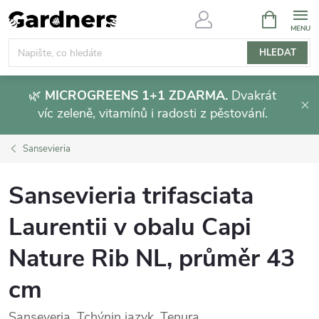
Přejít
NÁKUPNÍ
KOŠÍK
na
obsah
HLEDAT
🌿
MICROGREENS 1+1 ZDARMA.
Dvakrát
víc zeleně, vitamínů i radosti z pěstování.
Sansevieria
Sansevieria trifasciata
Laurentii v obalu Capi
Nature Rib NL, průměr 43
cm
Sanseveria, Tchýnin jazyk, Tenura