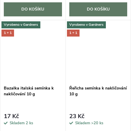
DO KOŠÍKU
DO KOŠÍKU
Vyrobeno v Gardners
Vyrobeno v Gardners
1 + 1
1 + 1
Bazalka italská semínka k
Řeřicha semínka k nakličování
nakličování 10 g
10 g
17 Kč
23 Kč
Skladem
2 ks
Skladem
>20 ks