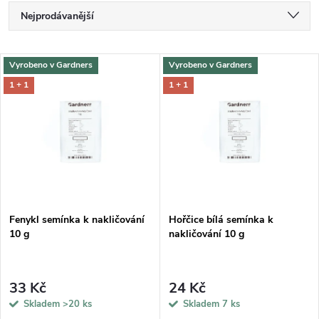
Ř
Nejprodávanější
a
Nejlevnější
V
Vyrobeno v Gardners
Vyrobeno v Gardners
Nejdražší
z
1 + 1
1 + 1
ý
Abecedně
e
p
n
i
í
s
p
Fenykl semínka k nakličování
Hořčice bílá semínka k
10 g
nakličování 10 g
p
r
r
33 Kč
24 Kč
o
Skladem
>20 ks
Skladem
7 ks