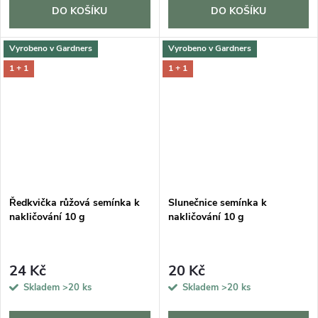
DO KOŠÍKU
DO KOŠÍKU
Vyrobeno v Gardners
Vyrobeno v Gardners
1 + 1
1 + 1
Ředkvička růžová semínka k
Slunečnice semínka k
nakličování 10 g
nakličování 10 g
24 Kč
20 Kč
Skladem
>20 ks
Skladem
>20 ks