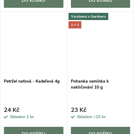
DO KOŠÍKU
DO KOŠÍKU
Vyrobeno v Gardners
1 + 1
Petržel naťová - Kadeřavá 4g
Pohanka semínka k
nakličování 10 g
24 Kč
23 Kč
Skladem
2 ks
Skladem
>20 ks
DO KOŠÍKU
DO KOŠÍKU