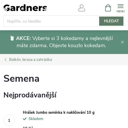
Přejít
NÁKUPNÍ
KOŠÍK
na
obsah
HLEDAT
🪴 AKCE:
Vyberte si 3 kokedamy a nejlevnější
máte zdarma. Objevte kouzlo kokedam.
Balkón, terasa a zahrádka
Semena
Nejprodávanější
Hrášek Jumbo semínka k nakličování 10 g
Skladem