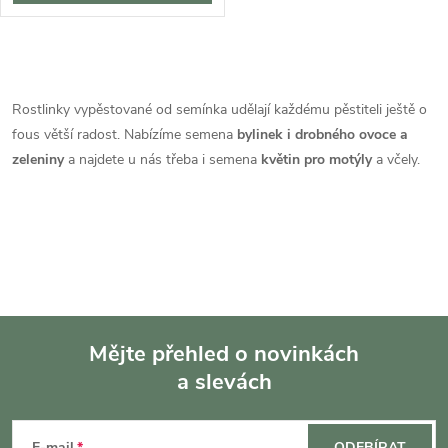
O
v
Rostlinky vypěstované od semínka udělají každému pěstiteli ještě o
fous větší radost. Nabízíme semena
bylinek i drobného ovoce a
l
zeleniny
a najdete u nás třeba i semena
květin pro motýly
a včely.
á
d
a
c
í
Mějte přehled o novinkách
a slevách
Z
p
r
E-mail
ODEBÍRAT