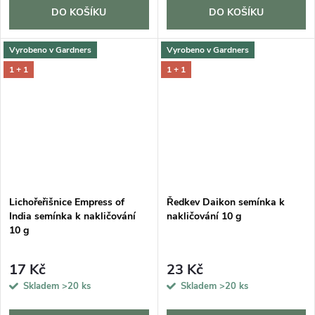
DO KOŠÍKU
DO KOŠÍKU
Vyrobeno v Gardners
Vyrobeno v Gardners
1 + 1
1 + 1
Lichořeřišnice Empress of
Ředkev Daikon semínka k
India semínka k nakličování
nakličování 10 g
10 g
17 Kč
23 Kč
Skladem
>20 ks
Skladem
>20 ks