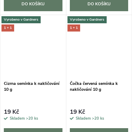
DO KOŠÍKU
DO KOŠÍKU
Vyrobeno v Gardners
Vyrobeno v Gardners
1 + 1
1 + 1
Cizrna semínka k nakličování
Čočka červená semínka k
10 g
nakličování 10 g
19 Kč
19 Kč
Skladem
>20 ks
Skladem
>20 ks