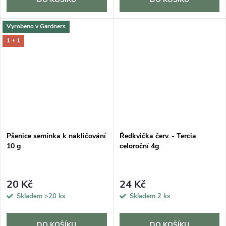
Vyrobeno v Gardners
1 + 1
Pšenice semínka k nakličování
Ředkvička červ. - Tercia
10 g
celoroční 4g
20 Kč
24 Kč
Skladem
>20 ks
Skladem
2 ks
DO KOŠÍKU
DO KOŠÍKU