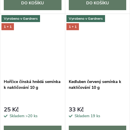
DO KOŠÍKU
DO KOŠÍKU
Vyrobeno v Gardners
Vyrobeno v Gardners
1 + 1
1 + 1
Hořčice čínská hnědá semínka
Kedluben červený semínka k
k nakličování 10 g
nakličování 10 g
25 Kč
33 Kč
Skladem
>20 ks
Skladem
19 ks