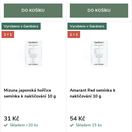
o
d
d
DO KOŠÍKU
DO KOŠÍKU
u
u
Vyrobeno v Gardners
Vyrobeno v Gardners
k
1 + 1
1 + 1
k
t
t
ů
ů
Mizuna japonská hořčice
Amarant Red semínka k
semínka k nakličování 10 g
nakličování 10 g
31 Kč
54 Kč
Skladem
>20 ks
Skladem
15 ks