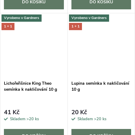
DO KOŠÍKU
DO KOŠÍKU
Vyrobeno v Gardners
Vyrobeno v Gardners
1 + 1
1 + 1
Lichořeřišnice King Theo
Lupina semínka k nakličování
semínka k nakličování 10 g
10 g
41 Kč
20 Kč
Skladem
>20 ks
Skladem
>20 ks