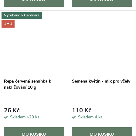
Vyrobeno v Gardners
1 + 1
Řepa červená semínka k
Semena květin - mix pro včely
nakličování 10 g
26 Kč
110 Kč
Skladem
>20 ks
Skladem
4 ks
DO KOŠÍKU
DO KOŠÍKU