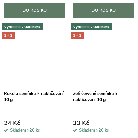
DO KOŠÍKU
DO KOŠÍKU
Vyrobeno v Gardners
Vyrobeno v Gardners
1 + 1
1 + 1
Rukola semínka k nakličování
Zelí červené semínka k
10 g
nakličování 10 g
24 Kč
33 Kč
Skladem
>20 ks
Skladem
>20 ks