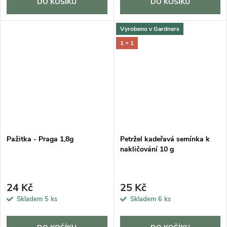
DO KOŠÍKU
DO KOŠÍKU
Vyrobeno v Gardners
1 + 1
Pažitka - Praga 1,8g
Petržel kadeřavá semínka k
nakličování 10 g
24 Kč
25 Kč
Skladem
5 ks
Skladem
6 ks