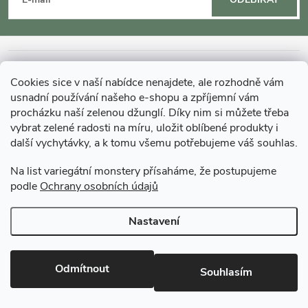
á
v
p
k
a
y
INFORMACE O NÁKUPU
Cookies sice v naší nabídce nenajdete, ale rozhodně vám
t
v
usnadní používání našeho e-shopu a zpříjemní vám
MOHLO BY VÁS ZAJÍMAT
procházku naší zelenou džunglí. Díky nim si můžete třeba
ý
vybrat zelené radosti na míru, uložit oblíbené produkty i
í
další vychytávky, a k tomu všemu potřebujeme váš souhlas.
O GARDNERS
p
Na list variegátní monstery přísaháme, že postupujeme
i
podle
Ochrany osobních údajů
Gardners Design - Projekt, realizace a údržba zahrad a interiérů
s
Nastavení
u
Copyright 2026
Gardners-eshop.cz
. Všechna práva vyhrazena.
Upravit
nastavení cookies
Odmítnout
Souhlasím
Vytvořil Shoptet Premium