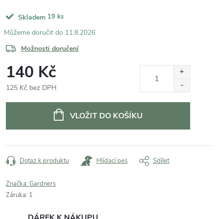
19 ks
Skladem
11.8.2026
Možnosti doručení
140 Kč
125 Kč bez DPH
Měrná
cena:
VLOŽIT DO KOŠÍKU
Dotaz k produktu
Hlídací pes
Sdílet
Značka:
Gardners
Záruka
:
1
DÁREK K NÁKUPU