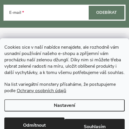
á
E-mail
ODEBÍRAT
p
a
INFORMACE O NÁKUPU
Cookies sice v naší nabídce nenajdete, ale rozhodně vám
t
usnadní používání našeho e-shopu a zpříjemní vám
MOHLO BY VÁS ZAJÍMAT
procházku naší zelenou džunglí. Díky nim si můžete třeba
í
vybrat zelené radosti na míru, uložit oblíbené produkty i
další vychytávky, a k tomu všemu potřebujeme váš souhlas.
O GARDNERS
Na list variegátní monstery přísaháme, že postupujeme
podle
Ochrany osobních údajů
Gardners Design - Projekt, realizace a údržba zahrad a interiérů
Nastavení
Copyright 2026
Gardners-eshop.cz
. Všechna práva vyhrazena.
Upravit
nastavení cookies
Odmítnout
Souhlasím