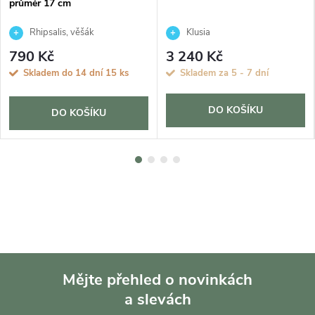
průměr 17 cm
Rhipsalis, věšák
Klusia
790 Kč
3 240 Kč
Skladem do 14 dní
15 ks
Skladem za 5 - 7 dní
DO KOŠÍKU
DO KOŠÍKU
Mějte přehled o novinkách
a slevách
Z