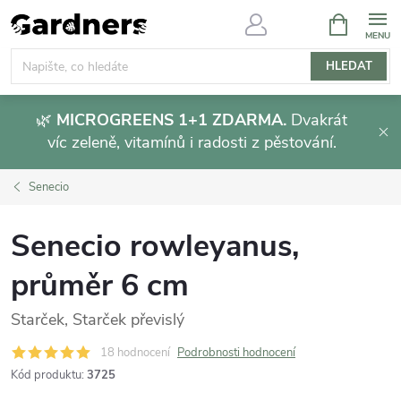
Přejít
NÁKUPNÍ
KOŠÍK
na
obsah
HLEDAT
🌿
MICROGREENS 1+1 ZDARMA.
Dvakrát
víc zeleně, vitamínů i radosti z pěstování.
Senecio
Senecio rowleyanus,
průměr 6 cm
Starček, Starček převislý
18 hodnocení
Podrobnosti hodnocení
Kód produktu:
3725