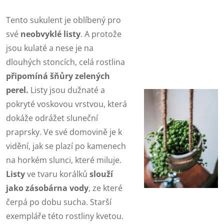
Tento sukulent je oblíbený pro
své
neobvyklé listy
. A protože
jsou kulaté a nese je na
dlouhých stoncích, celá rostlina
připomíná šňůry zelených
perel.
Listy jsou dužnaté a
pokryté voskovou vrstvou, která
dokáže odrážet sluneční
praprsky. Ve své domovině je k
vidění, jak se plazí po kamenech
na horkém slunci, které miluje.
Listy
ve tvaru korálků
slouží
jako zásobárna vody
, ze které
čerpá po dobu sucha. Starší
exempláře této rostliny kvetou.