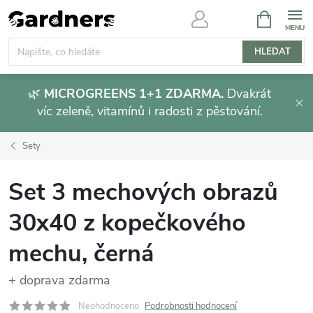
Přejít
NÁKUPNÍ
KOŠÍK
na
obsah
HLEDAT
🌿
MICROGREENS 1+1 ZDARMA.
Dvakrát
víc zeleně, vitamínů i radosti z pěstování.
Sety
Set 3 mechových obrazů
30x40 z kopečkového
mechu, černá
+ doprava zdarma
Neohodnoceno
Podrobnosti hodnocení