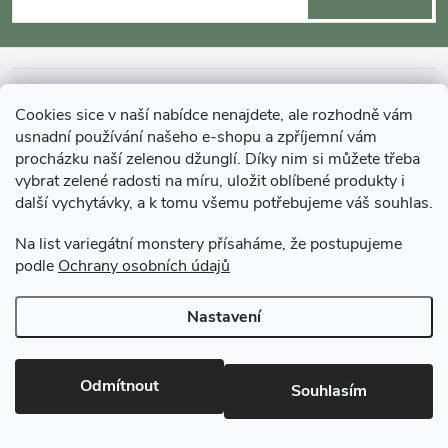
p
a
INFORMACE O NÁKUPU
Cookies sice v naší nabídce nenajdete, ale rozhodně vám
t
usnadní používání našeho e-shopu a zpříjemní vám
MOHLO BY VÁS ZAJÍMAT
procházku naší zelenou džunglí. Díky nim si můžete třeba
í
vybrat zelené radosti na míru, uložit oblíbené produkty i
další vychytávky, a k tomu všemu potřebujeme váš souhlas.
O GARDNERS
Na list variegátní monstery přísaháme, že postupujeme
podle
Ochrany osobních údajů
Gardners Design - Projekt, realizace a údržba zahrad a interiérů
Nastavení
Copyright 2026
Gardners-eshop.cz
. Všechna práva vyhrazena.
Upravit
nastavení cookies
Odmítnout
Souhlasím
Vytvořil Shoptet Premium