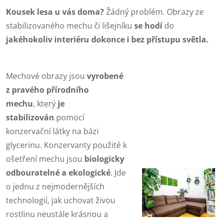
Kousek lesa u vás doma?
Žádný problém. Obrazy ze
stabilizovaného mechu či lišejníku
se
hodí
do
jakéhokoliv interiéru dokonce i bez přístupu světla.
Mechové obrazy jsou
vyrobené
z pravého přírodního
mechu
,
který
je
stabilizován
pomocí
konzervační látky na bázi
glycerinu. Konzervanty použité k
ošetření mechu jsou
biologicky
odbouratelné a ekologické
.
Jde
o jednu z nejmodernějších
technologií, jak uchovat živou
rostlinu neustále krásnou a