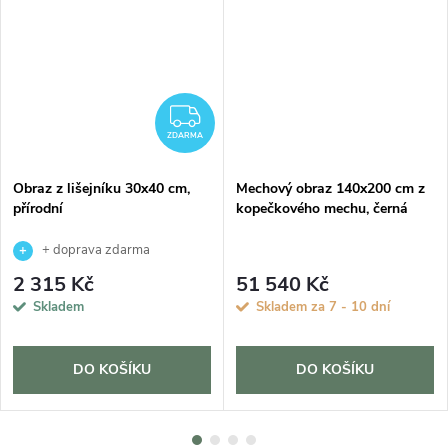
DARMA
ZDARMA
ZDARMA
Obraz z lišejníku 30x40 cm,
Mechový obraz 140x200 cm z
přírodní
kopečkového mechu, černá
+ doprava zdarma
2 315 Kč
51 540 Kč
Skladem
Skladem za 7 - 10 dní
DO KOŠÍKU
DO KOŠÍKU