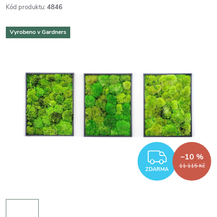
Kód produktu:
4846
Vyrobeno v Gardners
ZDARM
–10 %
11 115 Kč
ZDARMA