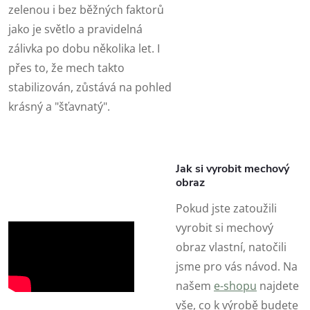
zelenou i bez běžných faktorů
jako je světlo a pravidelná
zálivka po dobu několika let. I
přes to, že mech takto
stabilizován, zůstává na pohled
krásný a "šťavnatý".
Jak si vyrobit mechový
obraz
Pokud jste zatoužili
vyrobit si mechový
obraz vlastní, natočili
jsme pro vás návod. Na
našem
e-shopu
najdete
vše, co k výrobě budete