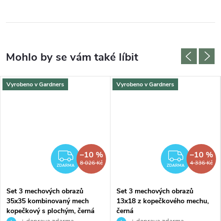
Vyrobeno v Gardners
Vyrobeno v Gardners
–10 %
–10 %
MA
ZDARMA
ZDAR
8 026 Kč
4 336 Kč
ZDARMA
ZDARMA
Set 3 mechových obrazů
Set 3 mechových obrazů
35x35 kombinovaný mech
13x18 z kopečkového mechu,
kopečkový s plochým, černá
černá