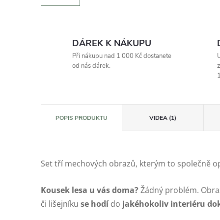
DÁREK K NÁKUPU
Při nákupu nad 1 000 Kč dostanete
U
od nás dárek.
z
1
POPIS PRODUKTU
VIDEA (1)
Set tří mechových obrazů, kterým to společně op
Kousek lesa u vás doma?
Žádný problém. Obra
či lišejníku
se
hodí
do
jakéhokoliv interiéru dok