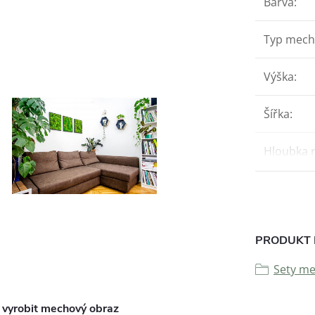
Barva
:
Typ mec
Výška
:
Šířka
:
Hloubka 
PRODUKT 
Sety m
i vyrobit mechový obraz