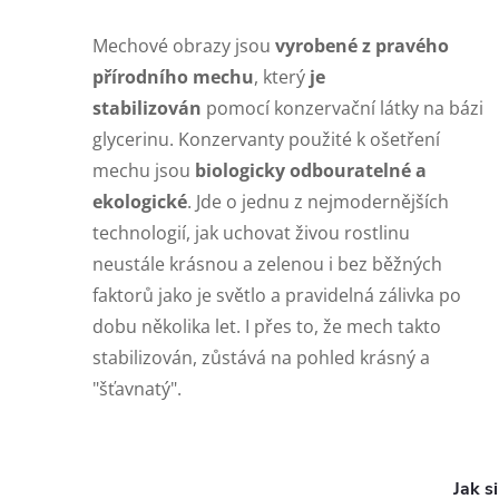
Mechové obrazy jsou
vyrobené z pravého
přírodního mechu
,
který
je
stabilizován
pomocí konzervační látky na bázi
glycerinu. Konzervanty použité k ošetření
mechu jsou
biologicky odbouratelné a
ekologické
.
Jde o jednu z nejmodernějších
technologií, jak uchovat živou rostlinu
neustále krásnou a zelenou i bez běžných
faktorů jako je světlo a pravidelná zálivka po
dobu několika let. I přes to, že mech takto
stabilizován, zůstává na pohled krásný a
"šťavnatý".
Jak s