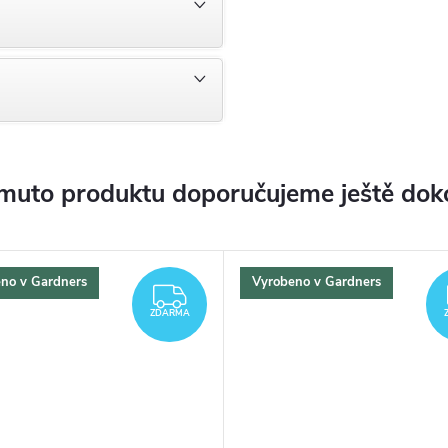
muto produktu doporučujeme ještě dok
no v Gardners
Vyrobeno v Gardners
ZDARMA
ZDARMA