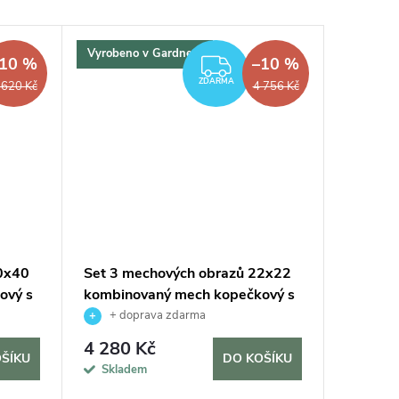
Vyrobeno v Gardners
Vyrobeno
10 %
–10 %
ARMA
ZDARMA
ZDARMA
 620 Kč
4 756 Kč
0x40
Set 3 mechových obrazů 22x22
Set 3 m
ový s
kombinovaný mech kopečkový s
kopečko
plochým, přírodní
+ doprava zdarma
+ do
4 280 Kč
4 955
ŠÍKU
DO KOŠÍKU
Skladem
Sklad