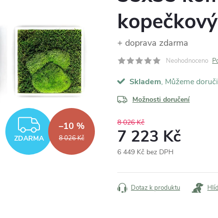
kopečkový 
+ doprava zdarma
Neohodnoceno
P
Skladem
Možnosti doručení
ZDARMA
8 026 Kč
–10 %
7 223 Kč
ZDARMA
8 026 Kč
6 449 Kč bez DPH
Měrná
cena:
Dotaz k produktu
Hlí