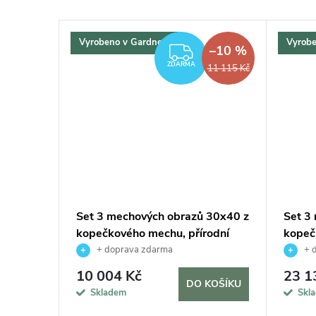
Vyrobeno v Gardners
Vyrobe
–10 %
–10 %
DARMA
ZDARMA
ZDARMA
13 080 Kč
11 115 Kč
 50x50
Set 3 mechových obrazů 30x40 z
Set 3
čkový s
kopečkového mechu, přírodní
kopeč
+ doprava zdarma
+ 
10 004 Kč
23 1
KOŠÍKU
DO KOŠÍKU
Skladem
Skl