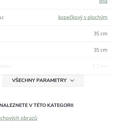
bílá
hu
:
kopečkový s plochým
35 cm
35 cm
rámu
:
3,2 cm
VŠECHNY PARAMETRY
NALEZNETE V TÉTO KATEGORII
echových obrazů