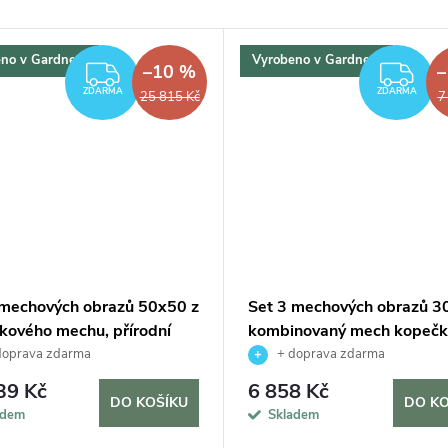
no v Gardners
Vyrobeno v Gardners
–10 %
–
ZDARMA
ZD
ZDARMA
ZDARMA
25 815 Kč
7
 mechových obrazů 50x50 z
Set 3 mechových obrazů 3
kového mechu, přírodní
kombinovaný mech kopečk
plochým, přírodní
doprava zdarma
+ doprava zdarma
39 Kč
6 858 Kč
DO KOŠÍKU
DO KO
adem
Skladem