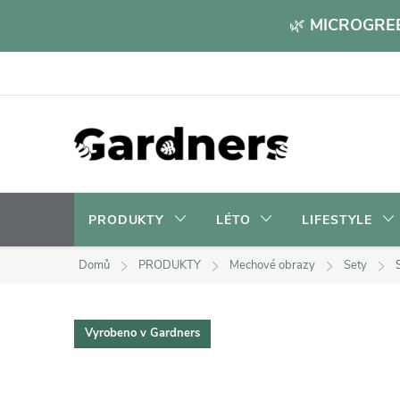
Přejít
🌿
MICROGREE
na
obsah
PRODUKTY
LÉTO
LIFESTYLE
Domů
PRODUKTY
Mechové obrazy
Sety
Vyrobeno v Gardners