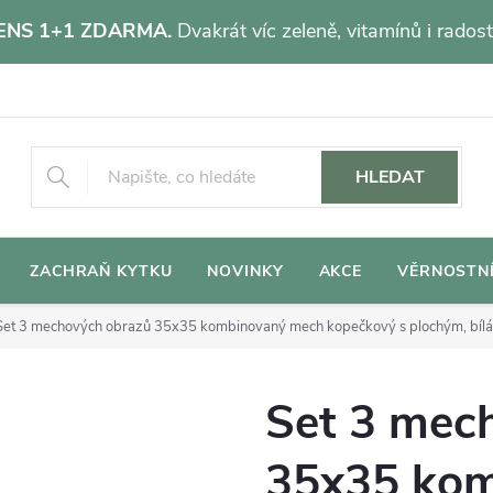
NS 1+1 ZDARMA.
Dvakrát víc zeleně, vitamínů i radost
HLEDAT
ZACHRAŇ KYTKU
NOVINKY
AKCE
VĚRNOSTN
Set 3 mechových obrazů 35x35 kombinovaný mech kopečkový s plochým, bíl
Set 3 mec
35x35 ko