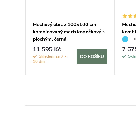
 z
Mechový obraz 100x100 cm
Mecho
kombinovaný mech kopečkový s
kombi
plochým, černá
plochý
+ 
11 595 Kč
2 67
KOŠÍKU
Skladem za 7 -
Skl
DO KOŠÍKU
10 dní