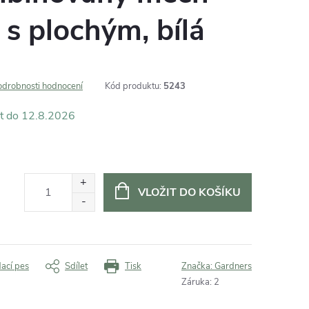
s plochým, bílá
odrobnosti hodnocení
Kód produktu:
5243
12.8.2026
VLOŽIT DO KOŠÍKU
dací pes
Sdílet
Tisk
Značka:
Gardners
Záruka
:
2