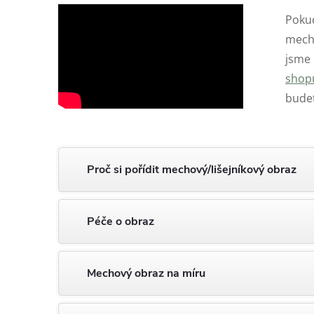
Pokud
mecho
jsme
shop
bude
Proč si pořídit mechový/lišejníkový obraz
Péče o obraz
Mechový obraz na míru