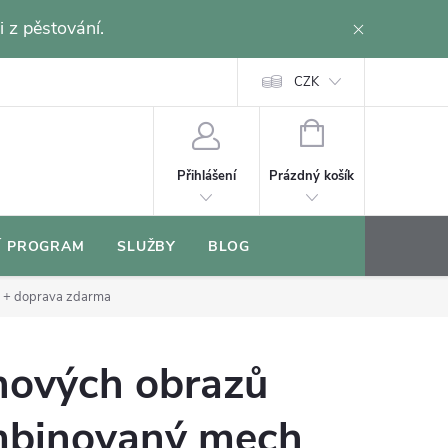
i z pěstování.
CZK
NÁKUPNÍ
KOŠÍK
Prázdný košík
Přihlášení
Í PROGRAM
SLUŽBY
BLOG
á
+ doprava zdarma
hových obrazů
mbinovaný mech