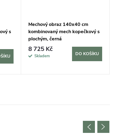
Mechový obraz 140x40 cm
Mechov
ový s
kombinovaný mech kopečkový s
kombino
plochým, černá
plochým
8 725 Kč
34 57
DO KOŠÍKU
Skladem
Sklade
ŠÍKU
10 dní