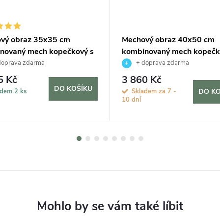
vý obraz 35x35 cm
Mechový obraz 40x50 cm
novaný mech kopečkový s
kombinovaný mech kopečk
m, bílá
plochým, bílá
doprava zdarma
+ doprava zdarma
5 Kč
3 860 Kč
DO KOŠÍKU
adem
2 ks
Skladem za 7 -
DO KO
10 dní