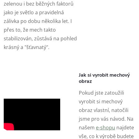
zelenou i bez běžných faktorů
jako je světlo a pravidelná
zálivka po dobu několika let. I
přes to, že mech takto
stabilizován, zůstává na pohled
krásný a "šťavnatý".
Jak si vyrobit mechový
obraz
Pokud jste zatoužili
vyrobit si mechový
obraz vlastní, natočili
jsme pro vás návod. Na
našem
e-shopu
najdete
vše, co k výrobě budete