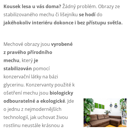
Kousek lesa u vás doma?
Žádný problém. Obrazy ze
stabilizovaného mechu či lišejníku
se
hodí
do
jakéhokoliv interiéru dokonce i bez přístupu světla.
Mechové obrazy jsou
vyrobené
z pravého přírodního
mechu
,
který
je
stabilizován
pomocí
konzervační látky na bázi
glycerinu. Konzervanty použité k
ošetření mechu jsou
biologicky
odbouratelné a ekologické
.
Jde
o jednu z nejmodernějších
technologií, jak uchovat živou
rostlinu neustále krásnou a