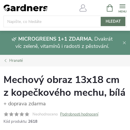
Přejít
NÁKUPNÍ
KOŠÍK
na
obsah
HLEDAT
🌿
MICROGREENS 1+1 ZDARMA.
Dvakrát
víc zeleně, vitamínů i radosti z pěstování.
Hranaté
Mechový obraz 13x18 cm
z kopečkového mechu, bílá
+ doprava zdarma
Neohodnoceno
Podrobnosti hodnocení
Kód produktu:
2618