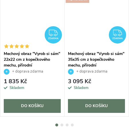
DARMA
ZDARMA
Z
ZDARMA
ZDARMA
Mechový obraz "Vyrob si sám"
Mechový obraz "Vyrob si sám"
22x22 cm z kopečkového
35x35 cm z kopečkového
mechu, přírodní
mechu, přírodní
+ doprava zdarma
+ doprava zdarma
1 835 Kč
3 095 Kč
Skladem
Skladem
DO KOŠÍKU
DO KOŠÍKU