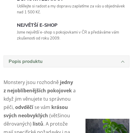
Udělejte si radost a my dopravu zaplatíme za vás u objednávek
nad 1 500 Kč.
NEJVĚTŠÍ E-SHOP
Jsme největší e-shop s pokojovkami v ČR a předáváme vám
zkušenosti od roku 2009.
Popis produktu
Monstery jsou rozhodně
jedny
z nejoblíbenějších pokojovek
a
když jim věnujete tu správnou
péči,
odvděčí
se vám
krásou
svých neobvyklých
(většinou
děrovaných)
listů
. A protože
mají specifické požadavky i na