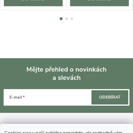
Mějte přehled o novinkách
a slevách
Z
á
E-mail
ODEBÍRAT
p
a
INFORMACE O NÁKUPU