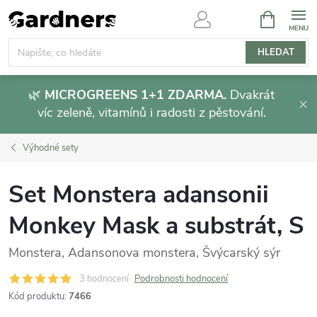
Přejít
NÁKUPNÍ
KOŠÍK
na
obsah
HLEDAT
🌿
MICROGREENS 1+1 ZDARMA.
Dvakrát
víc zeleně, vitamínů i radosti z pěstování.
Výhodné sety
Set Monstera adansonii
Monkey Mask a substrát, S
Monstera, Adansonova monstera, Švýcarský sýr
3 hodnocení
Podrobnosti hodnocení
Kód produktu:
7466