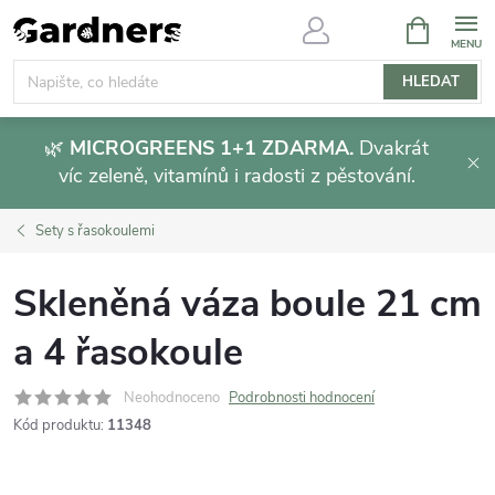
Přejít
NÁKUPNÍ
KOŠÍK
na
obsah
HLEDAT
🌿
MICROGREENS 1+1 ZDARMA.
Dvakrát
víc zeleně, vitamínů i radosti z pěstování.
Sety s řasokoulemi
Skleněná váza boule 21 cm
a 4 řasokoule
Neohodnoceno
Podrobnosti hodnocení
Kód produktu:
11348