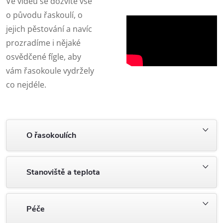
Ve videu se dozvíte vše
o původu řaskoulí, o
jejich pěstování a navíc
prozradíme i nějaké
osvědčené fígle, aby
vám řasokoule vydržely
co nejdéle.
O řasokoulích
Stanoviště a teplota
Péče