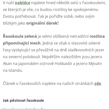
V naší
nabídce
najdete hned několik setů s řasokoulemi,
ve kterých je vše, co budou rostliny ke spokojenému
životu potřebovat. Tak je pořiďte sobě, nebo svým
blízkým jako
originální dárek!
Řasokoule zelená
je velmi oblíbená netradiční
rostlina
připomínající mech
. Jedná se však o vlasovité zelené
řasy vyskytující se převážně na dně sladkovodních jezer
na severní polokouli. Největším nalezištěm jsou jezero
Akan na japonském ostrově Hokkaidó a jezero Mývatn
na Islandu.
Článek o řasokoulích najdete na našich stránkách
zde
.
Jak pěstovat řasokoule