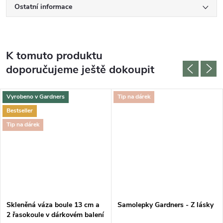
Ostatní informace
K tomuto produktu
doporučujeme ještě dokoupit
Vyrobeno v Gardners
Tip na dárek
Bestseller
Tip na dárek
Skleněná váza boule 13 cm a
Samolepky Gardners - Z lásky
2 řasokoule v dárkovém balení