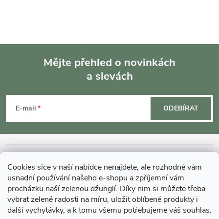
Mějte přehled o novinkách
a slevách
Z
á
E-mail
ODEBÍRAT
p
a
INFORMACE O NÁKUPU
Cookies sice v naší nabídce nenajdete, ale rozhodně vám
t
usnadní používání našeho e-shopu a zpříjemní vám
MOHLO BY VÁS ZAJÍMAT
procházku naší zelenou džunglí. Díky nim si můžete třeba
í
vybrat zelené radosti na míru, uložit oblíbené produkty i
další vychytávky, a k tomu všemu potřebujeme váš souhlas.
O GARDNERS