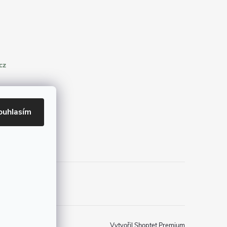
cz
ouhlasím
Vytvořil Shoptet Premium