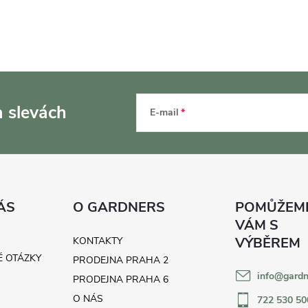
a slevách
E-mail
ÁS
O GARDNERS
KONTAKTY
É OTÁZKY
PRODEJNA PRAHA 2
info
@
gardn
H
PRODEJNA PRAHA 6
O NÁS
722 530 50