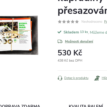
přesazová
Neohodnoceno
P
Skladem
13 ks
Možnosti doručení
530 Kč
438 Kč bez DPH
Měrná
cena:
Dotaz k produktu
Hlí
DOPRAVA ZDARMA
KVALITA BALENÍ