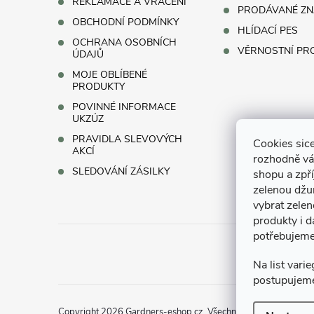
REKLAMACE A VRÁCENÍ
PRODÁVANÉ ZN
OBCHODNÍ PODMÍNKY
HLÍDACÍ PES
OCHRANA OSOBNÍCH
VĚRNOSTNÍ P
ÚDAJŮ
MOJE OBLÍBENÉ
PRODUKTY
POVINNÉ INFORMACE
UKZÚZ
PRAVIDLA SLEVOVÝCH
Cookies sice
AKCÍ
rozhodně vá
SLEDOVÁNÍ ZÁSILKY
shopu a zpř
zelenou džun
vybrat zelen
produkty i d
potřebujeme
Na list vari
postupujem
Copyright 2026
Gardners-eshop.cz
. Všechna práva vyhrazena