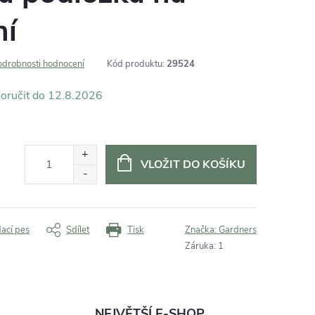
ní
odrobnosti hodnocení
Kód produktu:
29524
12.8.2026
VLOŽIT DO KOŠÍKU
dací pes
Sdílet
Tisk
Značka:
Gardners
Záruka
:
1
NEJVĚTŠÍ E-SHOP