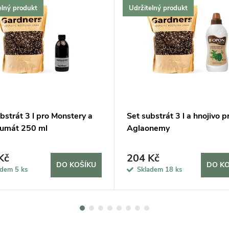
elný produkt
Udržitelný produkt
bstrát 3 l pro Monstery a
Set substrát 3 l a hnojivo p
humát 250 ml
Aglaonemy
Kč
204 Kč
DO KOŠÍKU
DO KO
adem
5 ks
Skladem
18 ks