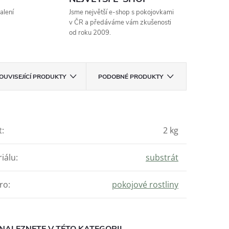
alení
Jsme největší e-shop s pokojovkami
v ČR a předáváme vám zkušenosti
od roku 2009.
OUVISEJÍCÍ PRODUKTY
PODOBNÉ PRODUKTY
t
:
2 kg
iálu
:
substrát
ro
:
pokojové rostliny
NALEZNETE V TÉTO KATEGORII