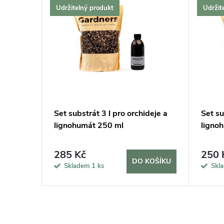
Udržitelný produkt
Udržit
usy a
Set substrát 3 l pro orchideje a
Set su
lignohumát 250 ml
ligno
285 Kč
250 
KOŠÍKU
DO KOŠÍKU
Skladem
1 ks
Skl