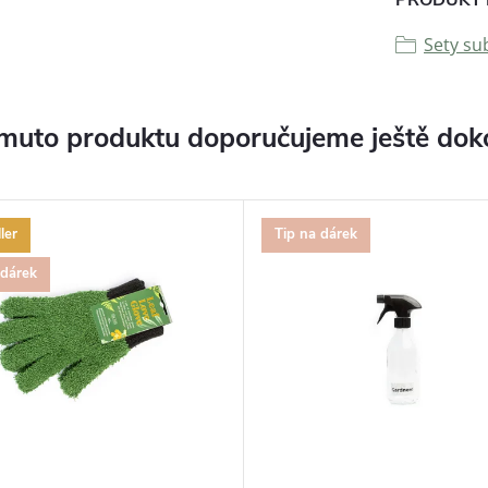
Sety su
muto produktu doporučujeme ještě dok
ler
Tip na dárek
 dárek