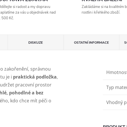
dělejte si radost a my dopravu
Zakládáme si na kvalitním b
aplatíme za vás u objednávek nad
rostlin i křehkého zboží.
 500 Kč.
DISKUZE
OSTATNÍ INFORMACE
S
ro zakořenění, správnou
Hmotnos
tu je i
praktická podložka
,
udržet pracovní prostor
Typ mater
hlé, pohodlné a bez
ého, kdo chce mít péči o
Vhodný p
PRODUKT 