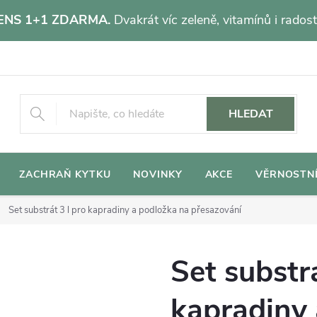
NS 1+1 ZDARMA.
Dvakrát víc zeleně, vitamínů i radost
HLEDAT
ZACHRAŇ KYTKU
NOVINKY
AKCE
VĚRNOSTN
Set substrát 3 l pro kapradiny a podložka na přesazování
Set substrá
kapradiny 