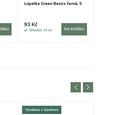
Lopatka Green Basics černá, S
Měřič v
93 Kč
315 K
ŠÍKU
DO KOŠÍKU
Skladem
15 ks
Sklad
Vyrobeno v Gardners
Vyrobeno