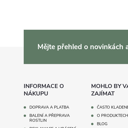
Mějte přehled o novinkách
Z
á
p
INFORMACE O
MOHLO BY V
a
NÁKUPU
ZAJÍMAT
t
DOPRAVA A PLATBA
ČASTO KLADEN
BALENÍ A PŘEPRAVA
O PRODUKTEC
í
ROSTLIN
BLOG