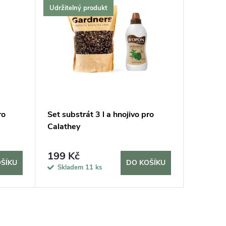
Udržitelný produkt
Udržitel
ro
Set substrát 3 l a hnojivo pro
Set univ
Calathey
pokojové
přesazo
199 Kč
560 K
ŠÍKU
DO KOŠÍKU
Skladem
11 ks
Sklad