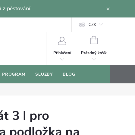
i z pěstování.
CZK
NÁKUPNÍ
KOŠÍK
Prázdný košík
Přihlášení
Í PROGRAM
SLUŽBY
BLOG
t 3 l pro
a podložka na