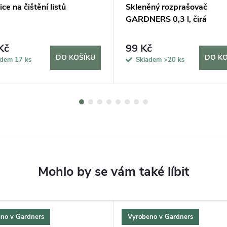
ce na čištění listů
Skleněný rozprašovač
GARDNERS 0,3 l, čirá
Kč
99 Kč
DO KOŠÍKU
DO KO
adem
17 ks
Skladem
>20 ks
no v Gardners
Vyrobeno v Gardners