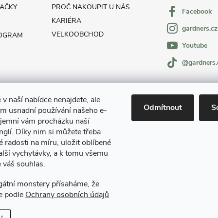
AČKY
PROČ NAKOUPIT U NÁS
Facebook
KARIÉRA
gardners.cz
VELKOOBCHOD
ROGRAM
Youtube
@gardners.
 v naší nabídce nenajdete, ale
Odmítnout
S
m usnadní používání našeho e-
íjemní vám procházku naší
glí. Díky nim si můžete třeba
é radosti na míru, uložit oblíbené
alší vychytávky, a k tomu všemu
 váš souhlas.
Gardners Design - Projekt, realizace a údržba zahrad a interiérů
egátní monstery přísaháme, že
e podle
Ochrany osobních údajů
.
Upravit nastavení cookies