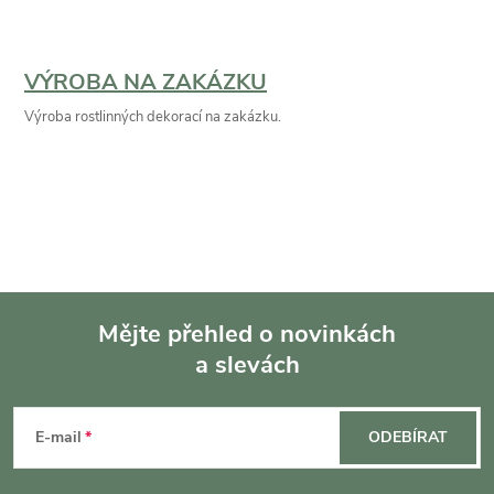
VÝROBA NA ZAKÁZKU
Výroba rostlinných dekorací na zakázku.
Mějte přehled o novinkách
a slevách
Z
á
E-mail
ODEBÍRAT