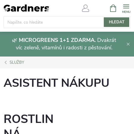
Přejít
NÁKUPNÍ
KOŠÍK
na
obsah
HLEDAT
🌿
MICROGREENS 1+1 ZDARMA.
Dvakrát
víc zeleně, vitamínů i radosti z pěstování.
SLUŽBY
ASISTENT NÁKUPU
ROSTLIN