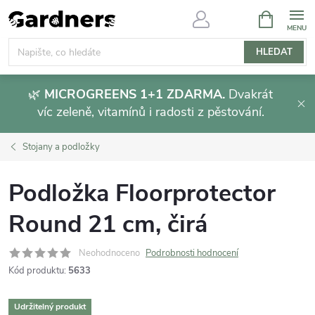
Přejít
NÁKUPNÍ
KOŠÍK
na
obsah
HLEDAT
🌿
MICROGREENS 1+1 ZDARMA.
Dvakrát
víc zeleně, vitamínů i radosti z pěstování.
Stojany a podložky
Podložka Floorprotector
Round 21 cm, čirá
Neohodnoceno
Podrobnosti hodnocení
Kód produktu:
5633
Udržitelný produkt