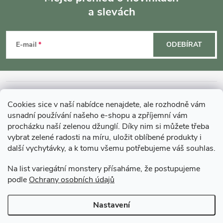
a slevách
Z
á
E-mail
ODEBÍRAT
p
a
INFORMACE O NÁKUPU
Cookies sice v naší nabídce nenajdete, ale rozhodně vám
t
usnadní používání našeho e-shopu a zpříjemní vám
MOHLO BY VÁS ZAJÍMAT
procházku naší zelenou džunglí. Díky nim si můžete třeba
vybrat zelené radosti na míru, uložit oblíbené produkty i
í
další vychytávky, a k tomu všemu potřebujeme váš souhlas.
O GARDNERS
Na list variegátní monstery přísaháme, že postupujeme
podle
Ochrany osobních údajů
Gardners Design - Projekt, realizace a údržba zahrad a interiérů
Nastavení
Copyright 2026
Gardners-eshop.cz
. Všechna práva vyhrazena.
Upravit