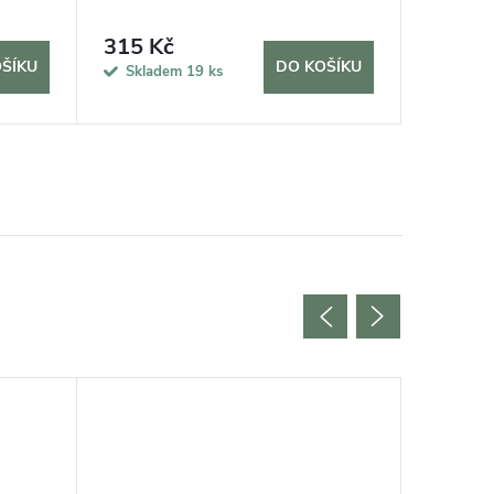
rostliny 
315 Kč
69 Kč
ŠÍKU
DO KOŠÍKU
Skladem
19 ks
Sklad