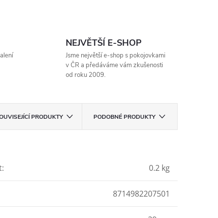
NEJVĚTŠÍ E-SHOP
alení
Jsme největší e-shop s pokojovkami
v ČR a předáváme vám zkušenosti
od roku 2009.
OUVISEJÍCÍ PRODUKTY
PODOBNÉ PRODUKTY
t
:
0.2 kg
8714982207501