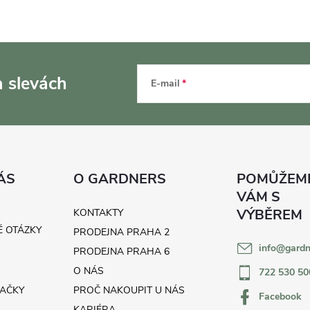
a slevách
E-mail
ÁS
O GARDNERS
KONTAKTY
É OTÁZKY
PRODEJNA PRAHA 2
info
@
gardn
H
PRODEJNA PRAHA 6
O NÁS
722 530 50
AČKY
PROČ NAKOUPIT U NÁS
Facebook
KARIÉRA