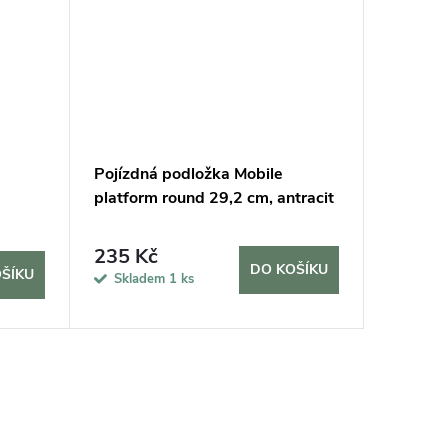
Pojízdná podložka Mobile
Pojezdo
platform round 29,2 cm, antracit
CARAR
275 K
235 Kč
DO KOŠÍKU
ŠÍKU
Sklade
Skladem
1 ks
7 dní