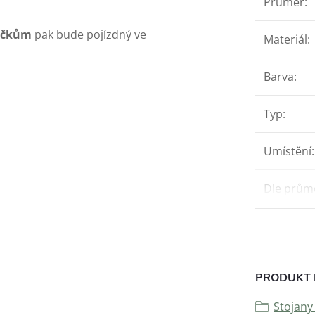
Průměr
:
ečkům
pak bude pojízdný ve
Materiál
:
Barva
:
Typ
:
Umístění
:
Dle prům
PRODUKT 
Stojany