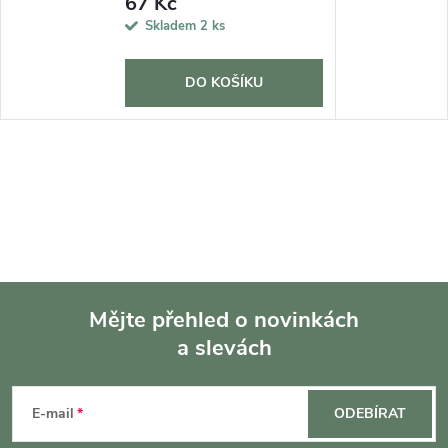
67 Kč
Skladem
2 ks
DO KOŠÍKU
Mějte přehled o novinkách
a slevách
Z
á
E-mail
ODEBÍRAT