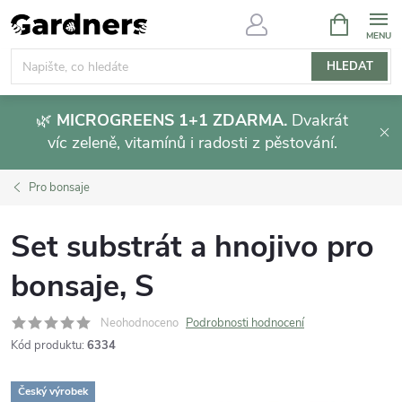
Přejít
NÁKUPNÍ
KOŠÍK
na
obsah
HLEDAT
🌿
MICROGREENS 1+1 ZDARMA.
Dvakrát
víc zeleně, vitamínů i radosti z pěstování.
Pro bonsaje
Set substrát a hnojivo pro
bonsaje, S
Neohodnoceno
Podrobnosti hodnocení
Kód produktu:
6334
Český výrobek