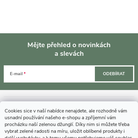
Mějte přehled o novinkách
a slevách
Z
á
E-mail
ODEBÍRAT
p
a
INFORMACE O NÁKUPU
Cookies sice v naší nabídce nenajdete, ale rozhodně vám
t
usnadní používání našeho e-shopu a zpříjemní vám
MOHLO BY VÁS ZAJÍMAT
procházku naší zelenou džunglí. Díky nim si můžete třeba
í
vybrat zelené radosti na míru, uložit oblíbené produkty i