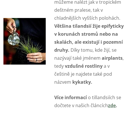
můžeme nalézt jak v tropickém
deštném pralese, tak v
chladnějších vyšších polohách.
Většina tilandsií žije epifyticky
v korunách stromů nebo na
skalách, ale existují i pozemní
druhy.
Díky tomu, kde žijí, se
nazývají také jménem
airplants
,
tedy
vzdušné rostliny
a v
češtině je najdete také pod
názvem
kykatky.
Více informací
o tillandsiích se
dočtete v našich článcích
zde
.