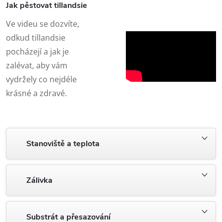
Jak pěstovat tillandsie
Ve videu se dozvíte,
odkud tillandsie
pocházejí a jak je
zalévat, aby vám
vydržely co nejdéle
krásné a zdravé.
Stanoviště a teplota
Zálivka
Substrát a přesazování