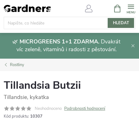
Přejít
NÁKUPNÍ
KOŠÍK
na
obsah
HLEDAT
🌿
MICROGREENS 1+1 ZDARMA.
Dvakrát
víc zeleně, vitamínů i radosti z pěstování.
Rostliny
Tillandsia Butzii
Tillandsie, kykatka
Neohodnoceno
Podrobnosti hodnocení
Kód produktu:
10307