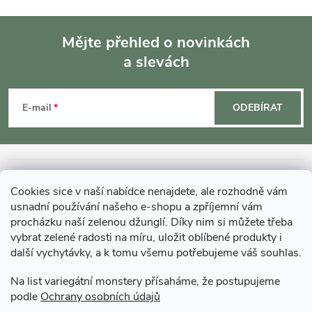
Mějte přehled o novinkách
a slevách
Z
á
E-mail
ODEBÍRAT
p
a
INFORMACE O NÁKUPU
Cookies sice v naší nabídce nenajdete, ale rozhodně vám
t
usnadní používání našeho e-shopu a zpříjemní vám
MOHLO BY VÁS ZAJÍMAT
procházku naší zelenou džunglí. Díky nim si můžete třeba
vybrat zelené radosti na míru, uložit oblíbené produkty i
í
další vychytávky, a k tomu všemu potřebujeme váš souhlas.
O GARDNERS
Na list variegátní monstery přísaháme, že postupujeme
podle
Ochrany osobních údajů
Gardners Design - Projekt, realizace a údržba zahrad a interiérů