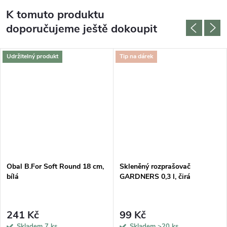
K tomuto produktu
doporučujeme ještě dokoupit
Udržitelný produkt
Tip na dárek
Obal B.For Soft Round 18 cm,
Skleněný rozprašovač
bílá
GARDNERS 0,3 l, čirá
241 Kč
99 Kč
Skladem
7 ks
Skladem
>20 ks