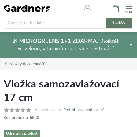
Přejít
NÁKUPNÍ
KOŠÍK
na
obsah
HLEDAT
🌿
MICROGREENS 1+1 ZDARMA.
Dvakrát
víc zeleně, vitamínů i radosti z pěstování.
Vložky do květináčů
Vložka samozavlažovací
17 cm
Neohodnoceno
Podrobnosti hodnocení
Kód produktu:
5643
Udržitelný produkt