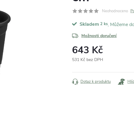
Neohodnoceno
P
Skladem
2 ks
Možnosti doručení
643 Kč
531 Kč bez DPH
Měrná
cena:
Dotaz k produktu
Hlí