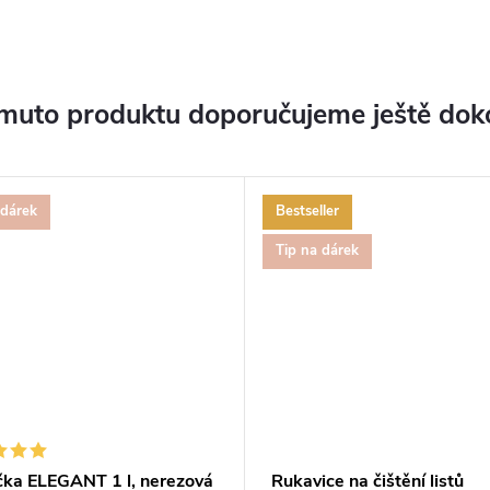
muto produktu doporučujeme ještě dok
 dárek
Bestseller
Tip na dárek
čka ELEGANT 1 l, nerezová
Rukavice na čištění listů