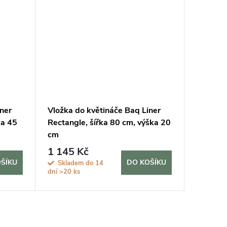
ner
Vložka do květináče Baq Liner
Vložka 
ka 45
Rectangle, šířka 80 cm, výška 20
Round, 
cm
cm
1 145 Kč
1 560
ŠÍKU
DO KOŠÍKU
Skladem do 14
Sklad
dní
>20 ks
dní
>20 k