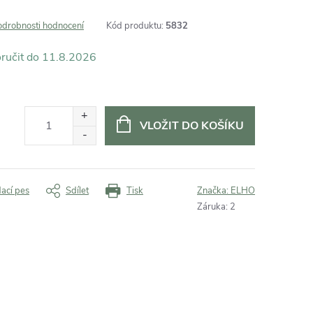
odrobnosti hodnocení
Kód produktu:
5832
11.8.2026
VLOŽIT DO KOŠÍKU
dací pes
Sdílet
Tisk
Značka:
ELHO
Záruka
:
2