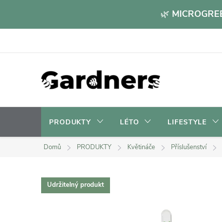
Přejít
🌿
MICROGREE
na
obsah
PRODUKTY
LÉTO
LIFESTYLE
Domů
PRODUKTY
Květináče
Příslušenství
Udržitelný produkt