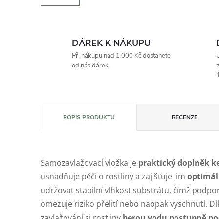
DÁREK K NÁKUPU
Při nákupu nad 1 000 Kč dostanete
U
od nás dárek.
z
1
POPIS PRODUKTU
RECENZE
Samozavlažovací vložka je
praktický doplněk k
usnadňuje péči o rostliny a zajišťuje jim
optimál
udržovat stabilní vlhkost substrátu, čímž podpor
omezuje riziko přelití nebo naopak vyschnutí. 
zavlažování si rostliny
berou vodu postupně pod