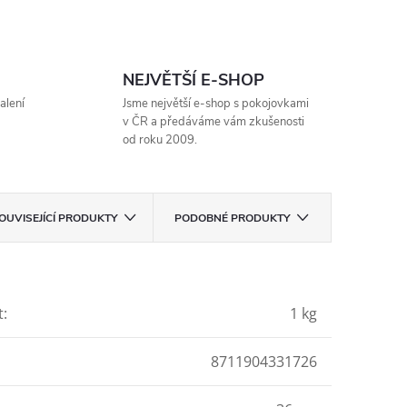
NEJVĚTŠÍ E-SHOP
alení
Jsme největší e-shop s pokojovkami
v ČR a předáváme vám zkušenosti
od roku 2009.
OUVISEJÍCÍ PRODUKTY
PODOBNÉ PRODUKTY
t
:
1 kg
8711904331726