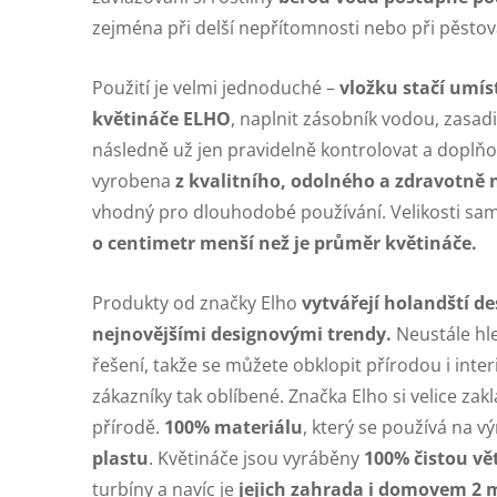
zejména při delší nepřítomnosti nebo při pěstov
Použití je velmi jednoduché –
vložku stačí umís
květináče ELHO
, naplnit zásobník vodou, zasadi
následně už jen pravidelně kontrolovat a doplňo
vyrobena
z kvalitního, odolného a zdravotně
vhodný pro dlouhodobé používání. Velikosti sam
o centimetr menší než je průměr květináče.
Produkty od značky Elho
vytvářejí holandští de
nejnovějšími designovými trendy.
Neustále hle
řešení, takže se můžete obklopit přírodou i inte
zákazníky tak oblíbené. Značka Elho si velice zakl
přírodě.
100% materiálu
, který se používá na v
plastu
. Květináče jsou vyráběny
100% čistou vě
turbíny a navíc je
jejich zahrada i domovem 2 m