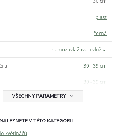
36 cm
plast
černá
samozavlažovací vložka
ěru
:
30 - 39 cm
30 - 39 cm
VŠECHNY PARAMETRY
NALEZNETE V TÉTO KATEGORII
do květináčů