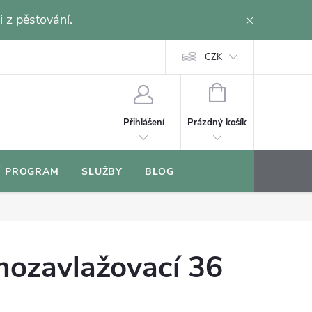
i z pěstování.
CZK
NÁKUPNÍ
KOŠÍK
Prázdný košík
Přihlášení
Í PROGRAM
SLUŽBY
BLOG
mozavlažovací 36