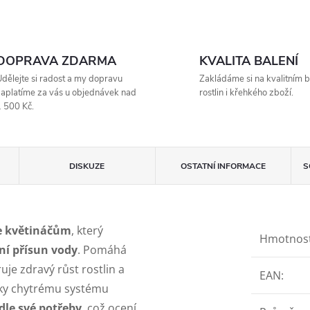
DOPRAVA ZDARMA
KVALITA BALENÍ
dělejte si radost a my dopravu
Zakládáme si na kvalitním b
aplatíme za vás u objednávek nad
rostlin i křehkého zboží.
 500 Kč.
DISKUZE
OSTATNÍ INFORMACE
S
e květináčům
, který
Hmotnos
ní přísun vody
. Pomáhá
uje zdravý růst rostlin a
EAN
:
Díky chytrému systému
le své potřeby
, což ocení