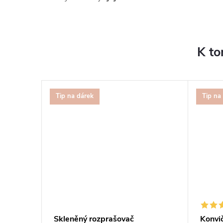
K to
Tip na dárek
Tip na
Skleněný rozprašovač
Konvi