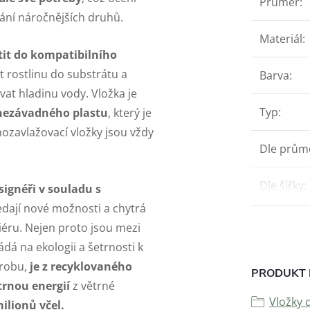
Průměr
:
ání náročnějších druhů.
Materiál
:
tit do kompatibilního
t rostlinu do substrátu a
Barva
:
vat hladinu vody. Vložka je
Typ
:
 nezávadného plastu
, který je
ozavlažovací vložky jsou vždy
Dle prům
Dle šířky
:
signéři v souladu s
dají nové možnosti a chytrá
riéru. Nejen proto jsou mezi
ádá na ekologii a šetrnosti k
ýrobu,
je z recyklovaného
PRODUKT 
trnou energií
z větrné
Vložky 
ilionů včel.