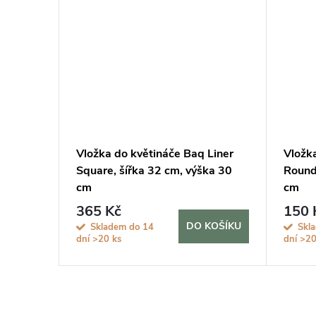
 44 cm
Vložka do květináče Baq Liner
Vložk
Square, šířka 32 cm, výška 30
Round
cm
cm
365 Kč
150 
KOŠÍKU
DO KOŠÍKU
Skladem do 14
Skl
dní
>20 ks
dní
>20