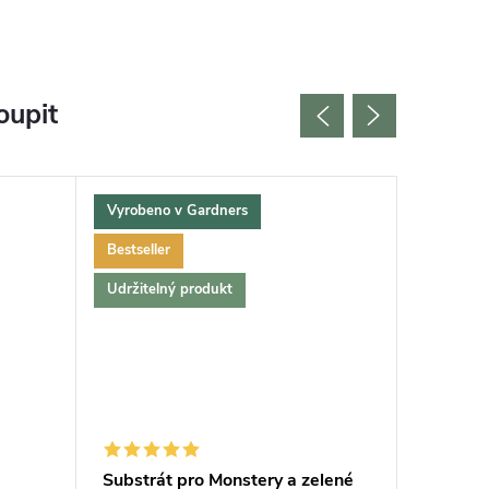
oupit
Vyrobeno v Gardners
Bestselle
Bestseller
Udržitelný produkt
Substrát pro Monstery a zelené
Měřič v