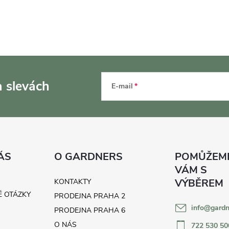
a slevách
E-mail
ÁS
O GARDNERS
KONTAKTY
É OTÁZKY
PRODEJNA PRAHA 2
info
@
gardn
H
PRODEJNA PRAHA 6
O NÁS
722 530 50