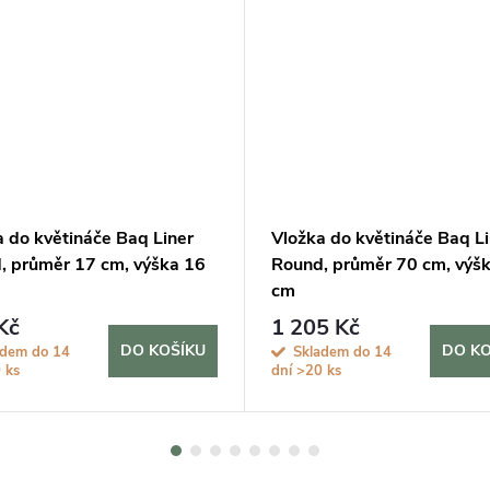
a do květináče Baq Liner
Vložka do květináče Baq Li
, průměr 17 cm, výška 16
Round, průměr 70 cm, výš
cm
Kč
1 205 Kč
DO KOŠÍKU
DO KO
adem do 14
Skladem do 14
 ks
dní
>20 ks