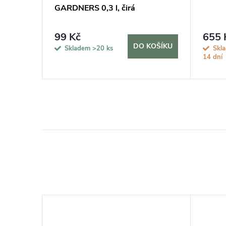
é
GARDNERS 0,3 l, čirá
99 Kč
655 
KOŠÍKU
DO KOŠÍKU
Skladem
>20 ks
Skl
14 dní