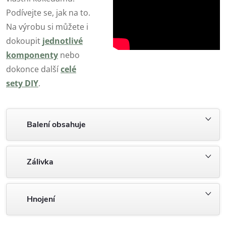
Podívejte se, jak na to.
Na výrobu si můžete i
dokoupit
jednotlivé
komponenty
nebo
dokonce další
celé
sety DIY
.
Balení obsahuje
Zálivka
Hnojení