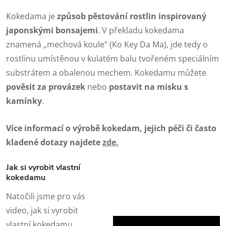
Kokedama je
způsob pěstování rostlin inspirovaný
japonskými bonsajemi
. V překladu kokedama
znamená „mechová koule“ (Ko Key Da Ma), jde tedy o
rostlinu umístěnou v kulatém balu tvořeném speciálním
substrátem a obalenou mechem. Kokedamu můžete
pověsit za
provázek
nebo
postavit na
misku
s
kamínky
.
Více informací o výrobě kokedam, jejich péči či často
kladené dotazy najdete
zde
.
Jak si vyrobit vlastní
kokedamu
Natočili jsme pro vás
video, jak si vyrobit
vlastní kokedamu.