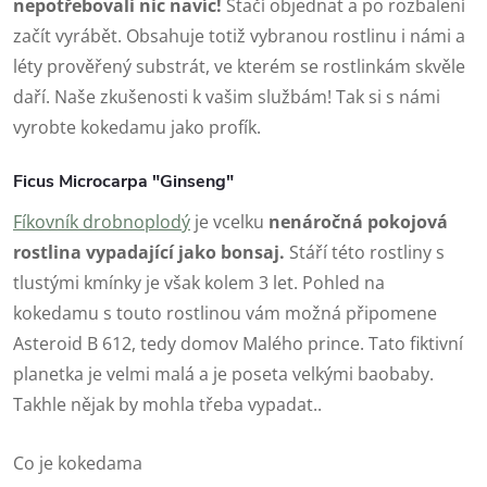
nepotřebovali nic navíc!
Stačí objednat a po rozbalení
začít vyrábět. Obsahuje totiž vybranou rostlinu i námi a
léty prověřený substrát, ve kterém se rostlinkám skvěle
daří. Naše zkušenosti k vašim službám! Tak si s námi
vyrobte kokedamu jako profík.
Ficus Microcarpa "Ginseng"
Fíkovník drobnoplodý
je vcelku
nenáročná pokojová
rostlina vypadající jako bonsaj.
Stáří této rostliny s
tlustými kmínky je však kolem 3 let. Pohled na
kokedamu s touto rostlinou vám možná připomene
Asteroid B 612, tedy domov Malého prince. Tato fiktivní
planetka je velmi malá a je poseta velkými baobaby.
Takhle nějak by mohla třeba vypadat..
Co je kokedama