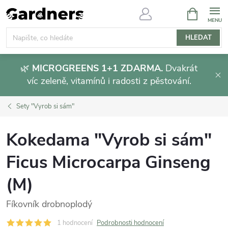
Přejít
NÁKUPNÍ
KOŠÍK
na
obsah
HLEDAT
🌿
MICROGREENS 1+1 ZDARMA.
Dvakrát
víc zeleně, vitamínů i radosti z pěstování.
Sety "Vyrob si sám"
Kokedama "Vyrob si sám"
Ficus Microcarpa Ginseng
(M)
Fíkovník drobnoplodý
1 hodnocení
Podrobnosti hodnocení