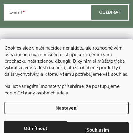
á
E-mail
ODEBÍRAT
p
a
INFORMACE O NÁKUPU
Cookies sice v naší nabídce nenajdete, ale rozhodně vám
t
usnadní používání našeho e-shopu a zpříjemní vám
MOHLO BY VÁS ZAJÍMAT
procházku naší zelenou džunglí. Díky nim si můžete třeba
í
vybrat zelené radosti na míru, uložit oblíbené produkty i
další vychytávky, a k tomu všemu potřebujeme váš souhlas.
O GARDNERS
Na list variegátní monstery přísaháme, že postupujeme
podle
Ochrany osobních údajů
Gardners Design - Projekt, realizace a údržba zahrad a interiérů
Nastavení
Copyright 2026
Gardners-eshop.cz
. Všechna práva vyhrazena.
Upravit
nastavení cookies
Odmítnout
Souhlasím