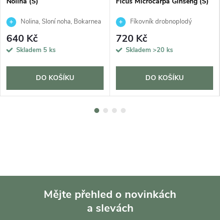
Nolina (S)
Ficus Microcarpa Ginseng (S)
Nolina, Sloní noha, Bokarnea
Fíkovník drobnoplodý
640 Kč
720 Kč
Skladem
5 ks
Skladem
>20 ks
DO KOŠÍKU
DO KOŠÍKU
Mějte přehled o novinkách
a slevách
Z