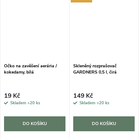
DARMA
Očko na zavěšení aerária /
Skleněný rozprašovač
kokedamy, bílá
GARDNERS 0,5 l, čirá
19 Kč
149 Kč
Skladem
>20 ks
Skladem
>20 ks
DO KOŠÍKU
DO KOŠÍKU