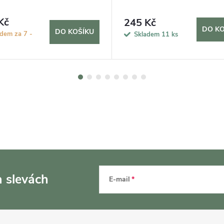
Kč
245 Kč
DO KO
DO KOŠÍKU
dem za 7 -
Skladem
11 ks
a slevách
E-mail