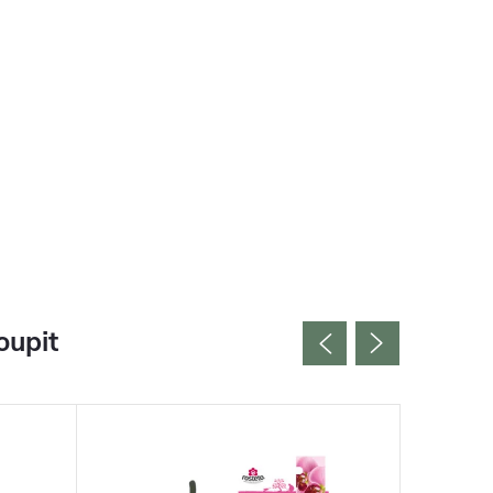
oupit
Vyrobeno
Bestselle