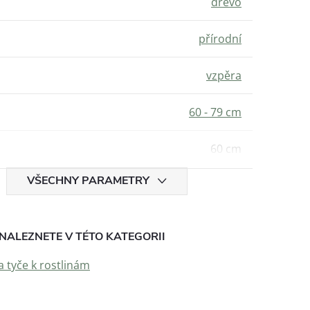
dřevo
přírodní
vzpěra
60 - 79 cm
60 cm
VŠECHNY PARAMETRY
NALEZNETE V TÉTO KATEGORII
a tyče k rostlinám