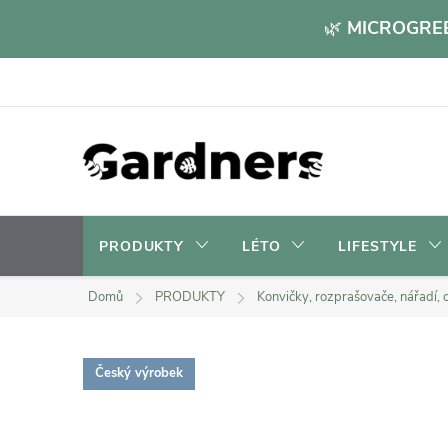
Přejít
🌿
MICROGREE
na
obsah
PRODUKTY
LÉTO
LIFESTYLE
Domů
PRODUKTY
Konvičky, rozprašovače, nářadí, o
Český výrobek