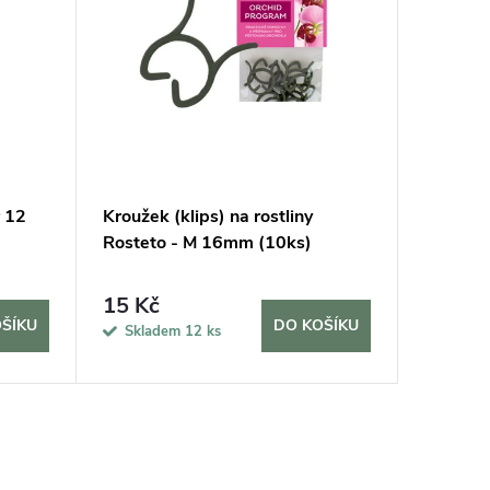
Udržitel
r 12
Kroužek (klips) na rostliny
Substrá
Rosteto - M 16mm (10ks)
rostliny,
15 Kč
140 K
ŠÍKU
DO KOŠÍKU
Skladem
12 ks
Sklad