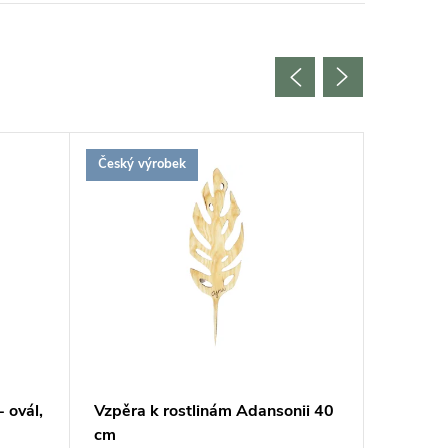
Český výrobek
Český vý
 ovál,
Vzpěra k rostlinám Adansonii 40
Vzpěra 
cm
40 cm