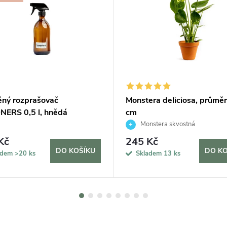
ěný rozprašovač
Monstera deliciosa, průmě
ERS 0,5 l, hnědá
cm
Monstera skvostná
Kč
245 Kč
DO KOŠÍKU
DO KO
adem
>20 ks
Skladem
13 ks