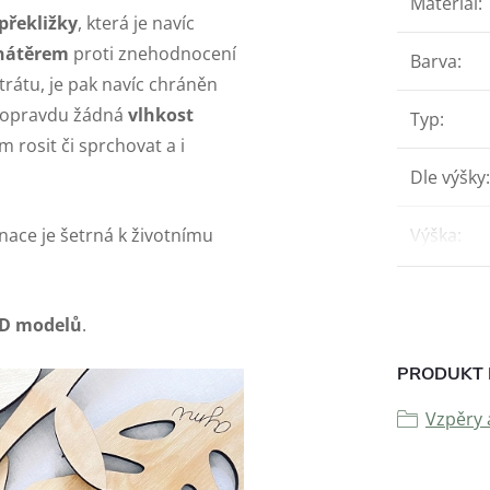
Materiál
:
překližky
, která je navíc
 nátěrem
proti znehodnocení
Barva
:
trátu, je pak navíc chráněn
ž opravdu žádná
vlhkost
Typ
:
 rosit či sprchovat a i
Dle výšky
:
nace je šetrná k životnímu
Výška
:
3D modelů
.
PRODUKT 
Vzpěry 