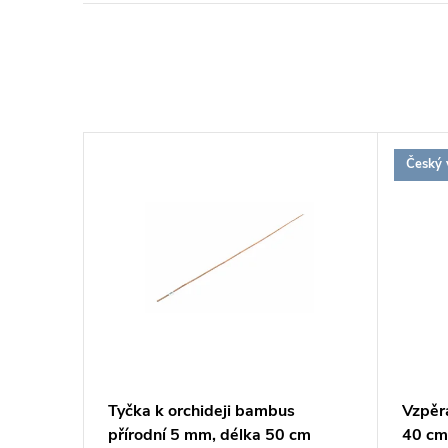
Český 
ám L,
Tyčka k orchideji bambus
Vzpěr
přírodní 5 mm, délka 50 cm
40 cm