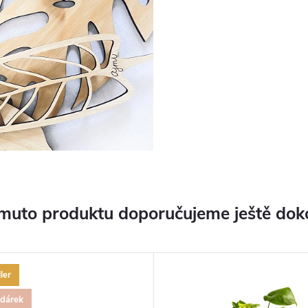
muto produktu doporučujeme ještě dok
ler
 dárek