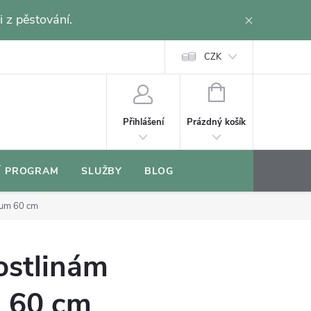
i z pěstování.
CZK
NÁKUPNÍ
KOŠÍK
Prázdný košík
Přihlášení
Í PROGRAM
SLUŽBY
BLOG
ium 60 cm
ostlinám
 60 cm