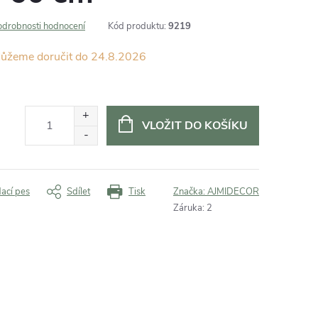
odrobnosti hodnocení
Kód produktu:
9219
24.8.2026
VLOŽIT DO KOŠÍKU
dací pes
Sdílet
Tisk
Značka:
AJMIDECOR
Záruka
:
2