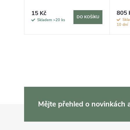
805 
15 Kč
KOŠÍKU
DO KOŠÍKU
Skla
Skladem
>20 ks
10 dní
Mějte přehled o novinkách
Z
á