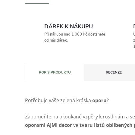
DÁREK K NÁKUPU
Při nákupu nad 1 000 Kč dostanete
U
od nás dárek.
z
1
POPIS PRODUKTU
RECENZE
Potřebuje vaše zelená kráska
oporu
?
Zapomeňte na okoukané vzpěry k rostlinám a s
oporami AJMI decor
ve
tvaru listů oblíbených