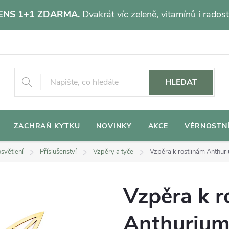
NS 1+1 ZDARMA.
Dvakrát víc zeleně, vitamínů i radost
HLEDAT
ZACHRAŇ KYTKU
NOVINKY
AKCE
VĚRNOSTN
světlení
Příslušenství
Vzpěry a tyče
Vzpěra k rostlinám Anthur
Vzpěra k r
Anthurium