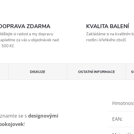
DOPRAVA ZDARMA
KVALITA BALENÍ
dělejte si radost a my dopravu
Zakládáme si na kvalitním b
aplatíme za vás u objednávek nad
rostlin i křehkého zboží.
 500 Kč.
DISKUZE
OSTATNÍ INFORMACE
S
Hmotnos
eznamte se s
designovými
EAN
:
 pokojovek
!