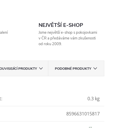
NEJVĚTŠÍ E-SHOP
alení
Jsme největší e-shop s pokojovkami
v ČR a předáváme vám zkušenosti
od roku 2009.
OUVISEJÍCÍ PRODUKTY
PODOBNÉ PRODUKTY
t
:
0.3 kg
8596631015817