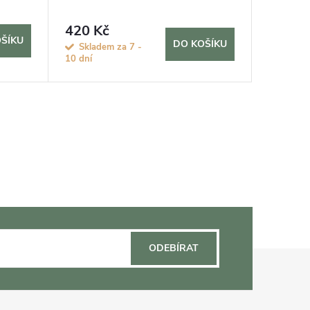
420 Kč
705 K
ŠÍKU
DO KOŠÍKU
Skladem za 7 -
Sklad
10 dní
ODEBÍRAT