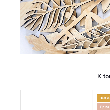
K to
Bestsel
Tip na