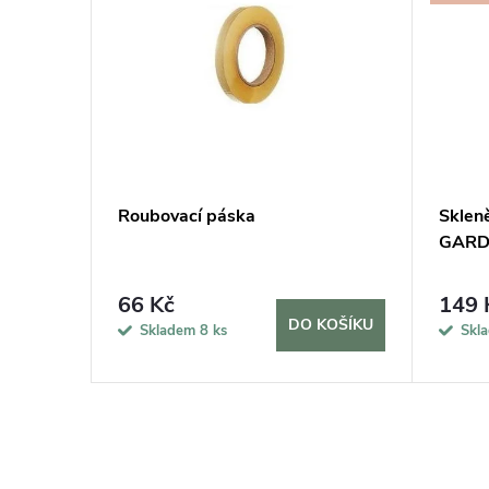
cm a 2
Roubovací páska
Sklen
lení
GARDN
66 Kč
149 
KOŠÍKU
DO KOŠÍKU
Skladem
8 ks
Skl