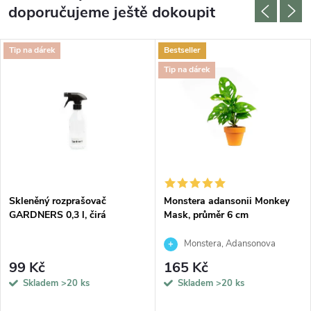
doporučujeme ještě dokoupit
Tip na dárek
Bestseller
Tip na dárek
Skleněný rozprašovač
Monstera adansonii Monkey
GARDNERS 0,3 l, čirá
Mask, průměr 6 cm
Monstera, Adansonova
monstera, Švýcarský sýr
99 Kč
165 Kč
Skladem
>20 ks
Skladem
>20 ks