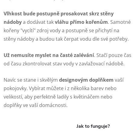
Vlhkost bude postupně prosakovat skrz stěny
nádoby
a dodávat tak
vláhu přímo kořenům
. Samotné
kořeny "vycítí" zdroj vody a postupně se přichytí na
stěny nádoby a budou tak čerpat vodu dle své potřeby.
Už nemusíte myslet na časté zalévání
. Stačí pouze čas
od času zkontrolovat stav vody v zavlažovací nádobě.
Navíc se stane i skvělým
designovým doplňkem
vaší
pokojovky. Vybírat můžete i z několika barev nebo
velikostí, aby perfektně ladily s květináčem nebo
doplňky ve vaší domácnosti.
Jak to funguje?