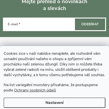
Mějte přehled o novinkách
a slevách
Z
á
E-mail
ODEBÍRAT
p
a
INFORMACE O NÁKUPU
Cookies sice v naší nabídce nenajdete, ale rozhodně vám
t
usnadní používání našeho e-shopu a zpříjemní vám
MOHLO BY VÁS ZAJÍMAT
procházku naší zelenou džunglí. Díky nim si můžete třeba
í
vybrat zelené radosti na míru, uložit oblíbené produkty i
další vychytávky, a k tomu všemu potřebujeme váš souhlas.
O GARDNERS
Na list variegátní monstery přísaháme, že postupujeme
podle
Ochrany osobních údajů
Gardners Design - Projekt, realizace a údržba zahrad a interiérů
Nastavení
Copyright 2026
Gardners-eshop.cz
. Všechna práva vyhrazena.
Upravit