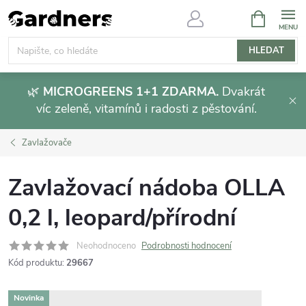
Přejít
NÁKUPNÍ
KOŠÍK
na
obsah
HLEDAT
🌿
MICROGREENS 1+1 ZDARMA.
Dvakrát
víc zeleně, vitamínů i radosti z pěstování.
Zavlažovače
Zavlažovací nádoba OLLA
0,2 l, leopard/přírodní
Neohodnoceno
Podrobnosti hodnocení
Kód produktu:
29667
Novinka