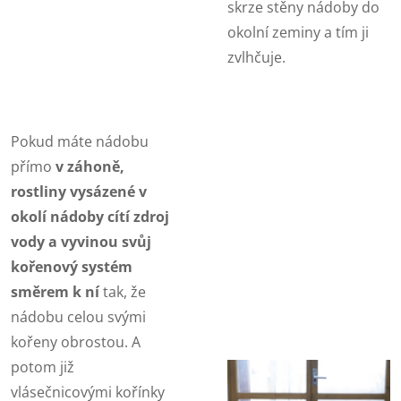
skrze stěny nádoby do
okolní zeminy a tím ji
zvlhčuje.
Pokud máte nádobu
přímo
v záhoně,
rostliny vysázené v
okolí nádoby cítí zdroj
vody a vyvinou svůj
kořenový systém
směrem k ní
tak, že
nádobu celou svými
kořeny obrostou. A
potom již
vlásečnicovými kořínky