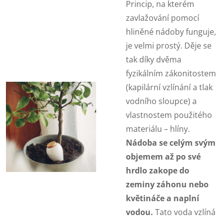
Princip, na kterém
zavlažování pomocí
hliněné nádoby funguje,
je velmi prostý. Děje se
tak díky dvěma
fyzikálním zákonitostem
(kapilární vzlínání a tlak
vodního sloupce) a
vlastnostem použitého
materiálu – hlíny.
Nádoba se celým svým
objemem až po své
hrdlo zakope do
zeminy záhonu nebo
květináče a naplní
vodou.
T
ato voda vzlíná