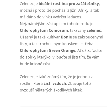
Zelenec je
ideální rostlina pro začátečníky,
možná i proto, že pochází z Jižní Afriky, a tak
má dáno do vínku vydržet ledacos.
Nejznámějším zástupcem tohoto rodu je
Chlorophytum Comosum
, takzvaný
zelenec
.
Úžasný je také kultivar
Bonie
se zakroucenými
listy, a tak trochu jiným kouskem je třeba
Chlorophytum Green Orange.
Ať už zařadíte
do sbírky kterýkoliv, buďte si jistí tím, že vám
bude krásně růst!
Zelenec je také známý tím, že je jednou z
rostlin, která
čistí vzduch
. Zbavuje totiž
ovzduší některých škodlivých látek.