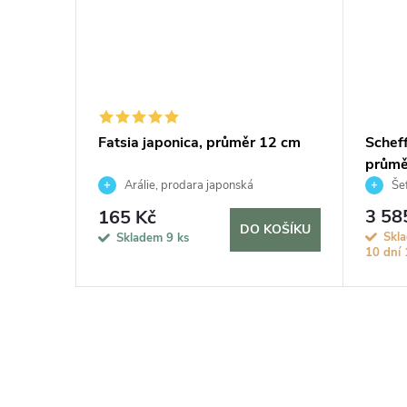
der,
Fatsia japonica, průměr 12 cm
Scheff
průmě
Arálie, prodara japonská
Šef
3 58
165 Kč
KOŠÍKU
DO KOŠÍKU
Skla
Skladem
9 ks
10 dní