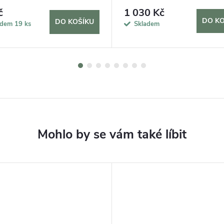
č
1 030 Kč
DO KO
DO KOŠÍKU
adem
19 ks
Skladem