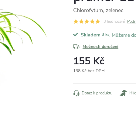
Chlorofytum, zelenec
3 hodnocení
Podr
Skladem
3 ks
Možnosti doručení
155 Kč
138 Kč bez DPH
Měrná
cena:
Dotaz k produktu
Hlí