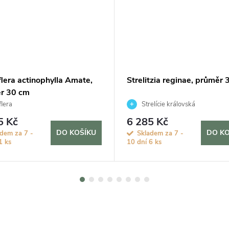
lera actinophylla Amate,
Strelitzia reginae, průměr
r 30 cm
lera
Strelície královská
5 Kč
6 285 Kč
DO KOŠÍKU
DO KO
dem za 7 -
Skladem za 7 -
1 ks
10 dní
6 ks