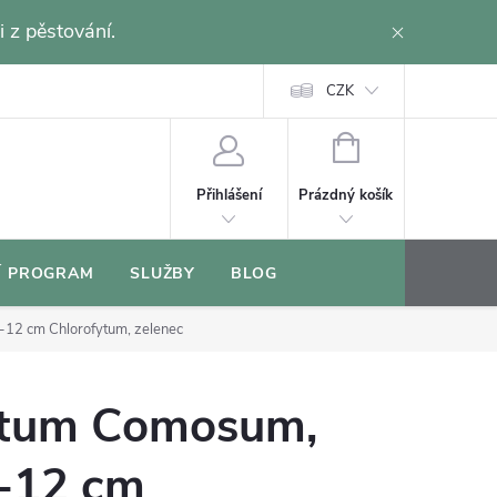
i z pěstování.
CZK
NÁKUPNÍ
KOŠÍK
Prázdný košík
Přihlášení
Í PROGRAM
SLUŽBY
BLOG
1-12 cm
Chlorofytum, zelenec
ytum Comosum,
-12 cm