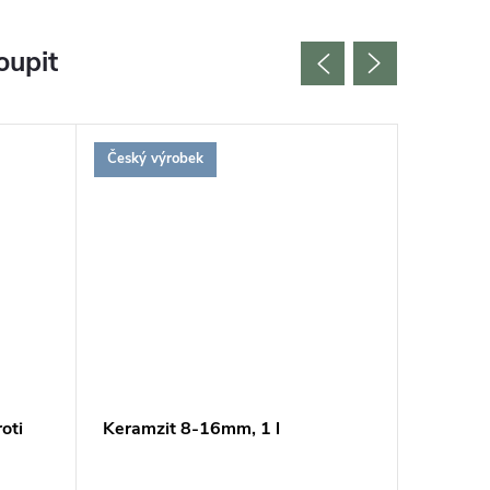
oupit
Český výrobek
Udržitel
oti
Keramzit 8-16mm, 1 l
Hnojivo
Vermiko