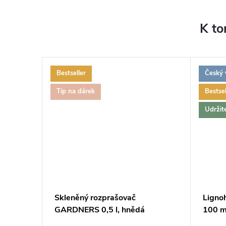
K to
Bestseller
Český 
ZDARMA
ZDARMA
Tip na dárek
Bestsel
Udržit
Skleněný rozprašovač
Ligno
GARDNERS 0,5 l, hnědá
100 m