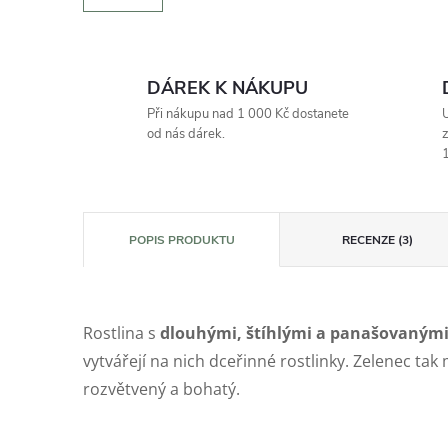
DÁREK K NÁKUPU
Při nákupu nad 1 000 Kč dostanete
U
od nás dárek.
z
1
POPIS PRODUKTU
RECENZE (3)
Rostlina s
dlouhými, štíhlými a panašovanými 
vytvářejí na nich dceřinné rostlinky. Zelenec t
rozvětvený a bohatý.