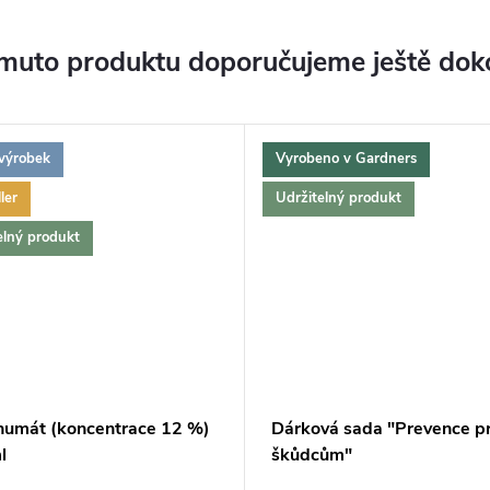
muto produktu doporučujeme ještě dok
výrobek
Vyrobeno v Gardners
ler
Udržitelný produkt
elný produkt
humát (koncentrace 12 %)
Dárková sada "Prevence pr
l
škůdcům"