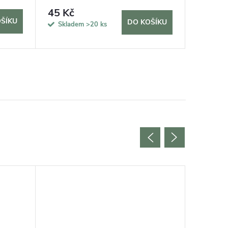
45 Kč
69 Kč
ŠÍKU
DO KOŠÍKU
Skladem
>20 ks
Sklad