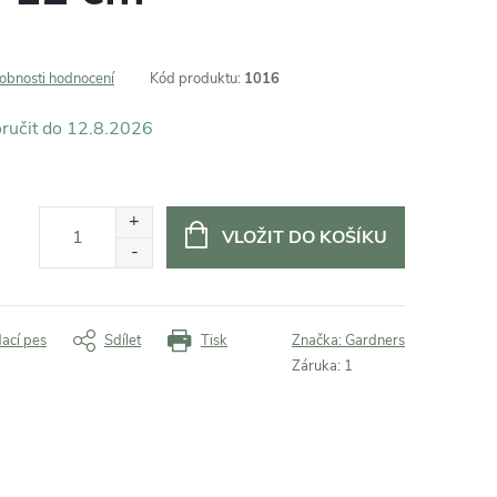
obnosti hodnocení
Kód produktu:
1016
12.8.2026
VLOŽIT DO KOŠÍKU
dací pes
Sdílet
Tisk
Značka:
Gardners
Záruka
:
1