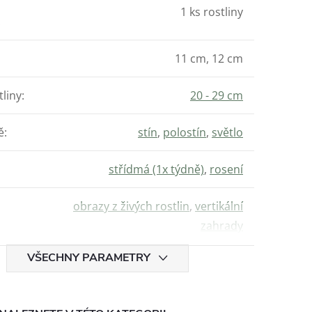
1 ks rostliny
:
11 cm, 12 cm
tliny
:
20 - 29 cm
ě
:
stín
,
polostín
,
světlo
střídmá (1x týdně)
,
rosení
obrazy z živých rostlin
,
vertikální
zahrady
VŠECHNY PARAMETRY