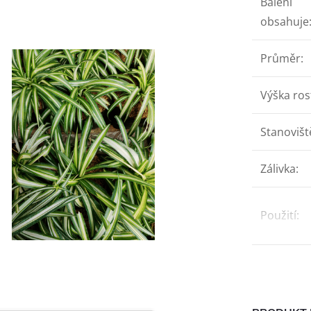
Balení
obsahuje
Průměr
:
Výška ros
Stanovišt
Zálivka
:
Použití
: