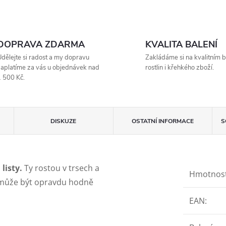
DOPRAVA ZDARMA
KVALITA BALENÍ
dělejte si radost a my dopravu
Zakládáme si na kvalitním b
aplatíme za vás u objednávek nad
rostlin i křehkého zboží.
 500 Kč.
DISKUZE
OSTATNÍ INFORMACE
S
listy.
Ty rostou v trsech a
Hmotnos
ak může být opravdu hodně
EAN
: