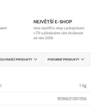
NEJVĚTŠÍ E-SHOP
alení
Jsme největší e-shop s pokojovkami
v ČR a předáváme vám zkušenosti
od roku 2009.
OUVISEJÍCÍ PRODUKTY
PODOBNÉ PRODUKTY
t
:
1 kg
8596631001056