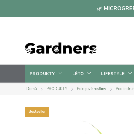
Přejít
🌿
MICROGREE
na
obsah
PRODUKTY
LÉTO
LIFESTYLE
Domů
PRODUKTY
Pokojové rostliny
Podle dru
Bestseller