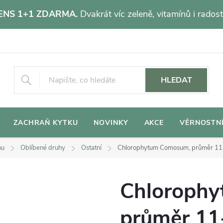
NS 1+1 ZDARMA.
Dvakrát víc zeleně, vitamínů i radost
HLEDAT
ZACHRAŇ KYTKU
NOVINKY
AKCE
VĚRNOSTN
hu
Oblíbené druhy
Ostatní
Chlorophytum Comosum, průměr 1
Chloroph
průměr 11