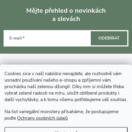
Mějte přehled o novinkách
a slevách
Z
á
E-mail
ODEBÍRAT
p
a
INFORMACE O NÁKUPU
Cookies sice v naší nabídce nenajdete, ale rozhodně vám
t
usnadní používání našeho e-shopu a zpříjemní vám
MOHLO BY VÁS ZAJÍMAT
procházku naší zelenou džunglí. Díky nim si můžete třeba
vybrat zelené radosti na míru, uložit oblíbené produkty i
í
další vychytávky, a k tomu všemu potřebujeme váš souhlas.
O GARDNERS
Na list variegátní monstery přísaháme, že postupujeme
podle
Ochrany osobních údajů
Gardners Design - Projekt, realizace a údržba zahrad a interiérů