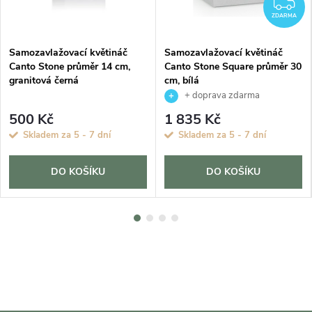
Z
ZDARMA
Samozavlažovací květináč
Samozavlažovací květináč
Canto Stone průměr 14 cm,
Canto Stone Square průměr 30
granitová černá
cm, bílá
+ doprava zdarma
500 Kč
1 835 Kč
Skladem za 5 - 7 dní
Skladem za 5 - 7 dní
DO KOŠÍKU
DO KOŠÍKU