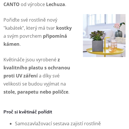
CANTO
od výrobce
Lechuza
.
Pořiďte své rostlině nový
"kabátek", který má tvar
kostky
a svým povrchem
připomíná
kámen
.
Květináče jsou vyrobené
z
kvalitního plastu s ochranou
proti UV záření
a díky své
velikosti se budou vyjímat na
stole, parapetu nebo poličce
.
Proč si květináč pořídit
Samozavlažovací sestava zajistí rostlině