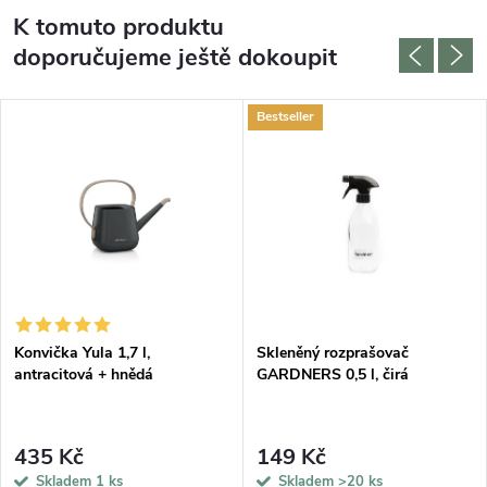
K tomuto produktu
doporučujeme ještě dokoupit
Bestseller
DARMA
Konvička Yula 1,7 l,
Skleněný rozprašovač
antracitová + hnědá
GARDNERS 0,5 l, čirá
435 Kč
149 Kč
Skladem
1 ks
Skladem
>20 ks