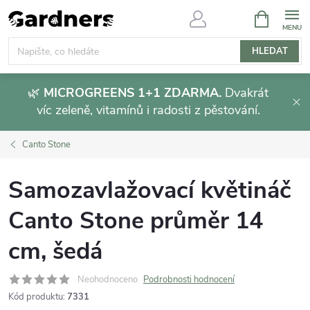
Přejít
NÁKUPNÍ
KOŠÍK
na
obsah
HLEDAT
🌿
MICROGREENS 1+1 ZDARMA.
Dvakrát
víc zeleně, vitamínů i radosti z pěstování.
Canto Stone
Samozavlažovací květináč
Canto Stone průměr 14
cm, šedá
Neohodnoceno
Podrobnosti hodnocení
Kód produktu:
7331