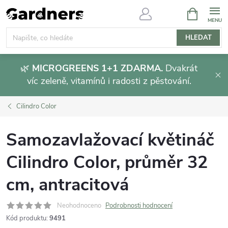
Přejít
NÁKUPNÍ
KOŠÍK
na
obsah
HLEDAT
🌿
MICROGREENS 1+1 ZDARMA.
Dvakrát
víc zeleně, vitamínů i radosti z pěstování.
Cilindro Color
Samozavlažovací květináč
Cilindro Color, průměr 32
cm, antracitová
Neohodnoceno
Podrobnosti hodnocení
Kód produktu:
9491