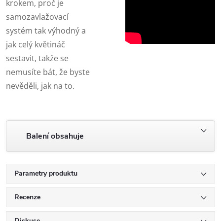
krokem, proč je
samozavlažovací
systém tak výhodný a
jak celý květináč
sestavit, takže se
nemusíte bát, že byste
nevěděli, jak na to.
Balení obsahuje
Parametry produktu
Recenze
Diskuse