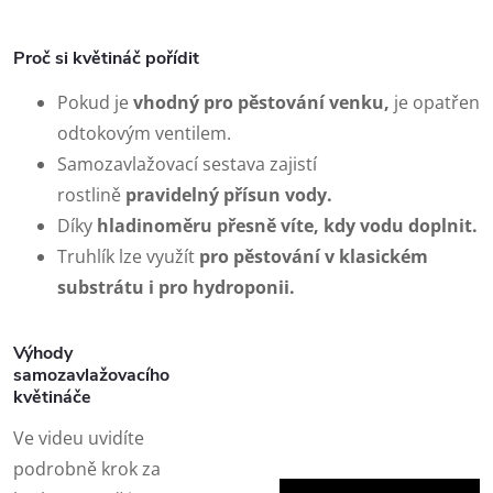
Proč si květináč pořídit
Pokud je
vhodný pro pěstování venku,
je opatřen
odtokovým ventilem.
Samozavlažovací sestava zajistí
rostlině
pravidelný přísun vody.
Díky
hladinoměru
přesně víte, kdy vodu doplnit.
Truhlík lze využít
pro pěstování v klasickém
substrátu i pro hydroponii.
Výhody
samozavlažovacího
květináče
Ve videu uvidíte
podrobně krok za