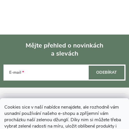
Mějte přehled o novinkách
a slevách
Z
á
E-mail
ODEBÍRAT
p
a
INFORMACE O NÁKUPU
Cookies sice v naší nabídce nenajdete, ale rozhodně vám
t
usnadní používání našeho e-shopu a zpříjemní vám
MOHLO BY VÁS ZAJÍMAT
procházku naší zelenou džunglí. Díky nim si můžete třeba
vybrat zelené radosti na míru, uložit oblíbené produkty i