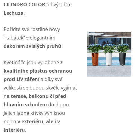
CILINDRO COLOR
od výrobce
Lechuza
.
Pořiďte své rostlině nový
"kabátek" s elegantním
dekorem svislých pruhů
.
Květináče jsou vyrobené
z
kvalitního plastu
s ochranou
proti UV záření
a díky své
velikosti se budou skvěle vyjímat
n
a terase, balkonu či před
hlavním vchodem
do domu.
Jejich ladné křivky vyniknou
nejen
v exteriéru, ale i v
interiéru
.