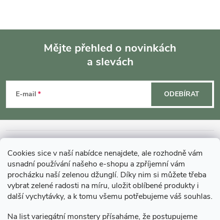
Mějte přehled o novinkách
a slevách
Z
á
E-mail
ODEBÍRAT
p
a
INFORMACE O NÁKUPU
Cookies sice v naší nabídce nenajdete, ale rozhodně vám
t
usnadní používání našeho e-shopu a zpříjemní vám
MOHLO BY VÁS ZAJÍMAT
procházku naší zelenou džunglí. Díky nim si můžete třeba
vybrat zelené radosti na míru, uložit oblíbené produkty i
í
další vychytávky, a k tomu všemu potřebujeme váš souhlas.
O GARDNERS
Na list variegátní monstery přísaháme, že postupujeme