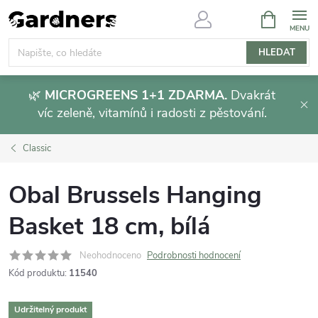
Přejít
NÁKUPNÍ
KOŠÍK
na
obsah
HLEDAT
🌿
MICROGREENS 1+1 ZDARMA.
Dvakrát
víc zeleně, vitamínů i radosti z pěstování.
Classic
Obal Brussels Hanging
Basket 18 cm, bílá
Neohodnoceno
Podrobnosti hodnocení
Kód produktu:
11540
Udržitelný produkt