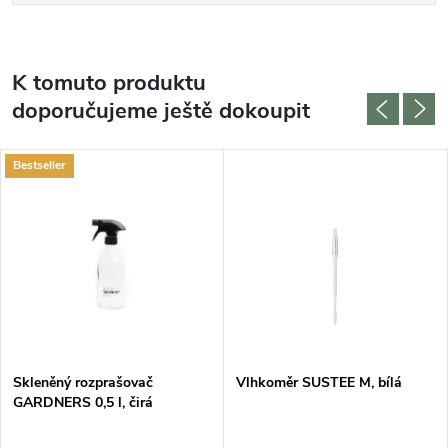
K tomuto produktu
doporučujeme ještě dokoupit
Bestseller
DARMA
Skleněný rozprašovač
Vlhkoměr SUSTEE M, bílá
GARDNERS 0,5 l, čirá