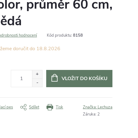
olor, průměr 60 cm,
nědá
odrobnosti hodnocení
Kód produktu:
8158
18.8.2026
VLOŽIT DO KOŠÍKU
dací pes
Sdílet
Tisk
Značka:
Lechuza
Záruka
:
2