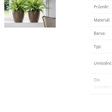
Průměr
:
Materiál
:
Barva
:
Typ
:
Umístění
:
Dle
průměru
: