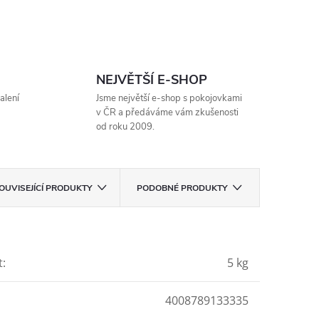
NEJVĚTŠÍ E-SHOP
alení
Jsme největší e-shop s pokojovkami
v ČR a předáváme vám zkušenosti
od roku 2009.
OUVISEJÍCÍ PRODUKTY
PODOBNÉ PRODUKTY
t
:
5 kg
4008789133335