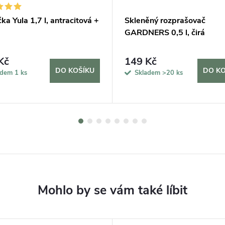
ka Yula 1,7 l, antracitová +
Skleněný rozprašovač
GARDNERS 0,5 l, čirá
Kč
149 Kč
DO KOŠÍKU
DO KO
adem
1 ks
Skladem
>20 ks