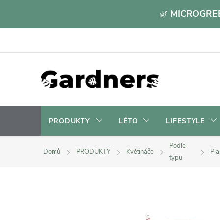
Přejít
🌿
MICROGREE
na
obsah
PRODUKTY
LÉTO
LIFESTYLE
Podle
Domů
PRODUKTY
Květináče
Pla
typu