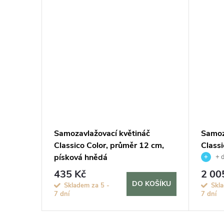
ZDARMA
ZDARMA
č
Samozavlažovací květináč
Samoz
3 cm,
Classico Color, průměr 12 cm,
Classi
písková hnědá
bílá
+ 
435 Kč
2 00
KOŠÍKU
DO KOŠÍKU
Skladem za 5 -
Skla
7 dní
7 dní