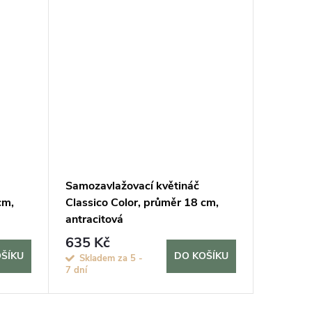
Samozavlažovací květináč
Samozav
cm,
Classico Color, průměr 18 cm,
Classic
antracitová
pískově
635 Kč
5 350
ŠÍKU
DO KOŠÍKU
Skladem za 5 -
Sklade
7 dní
7 dní