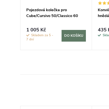
tuj si
Pojezdová kolečka pro
Konvič
Cube/Cursivo 50/Classico 60
hnědá
1 005 Kč
435 
KOŠÍKU
Skladem za 5 -
Skl
DO KOŠÍKU
7 dní