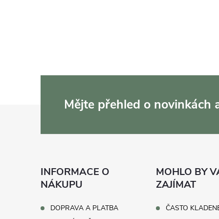
Mějte přehled o novinkách
Z
á
p
INFORMACE O
MOHLO BY V
a
NÁKUPU
ZAJÍMAT
t
DOPRAVA A PLATBA
ČASTO KLADEN