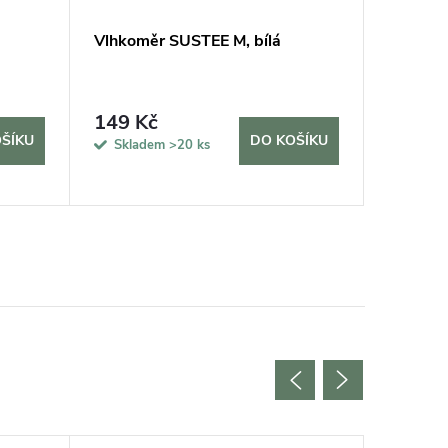
Vlhkoměr SUSTEE M, bílá
Podložk
149 Kč
420 K
ŠÍKU
DO KOŠÍKU
Skladem
>20 ks
Sklad