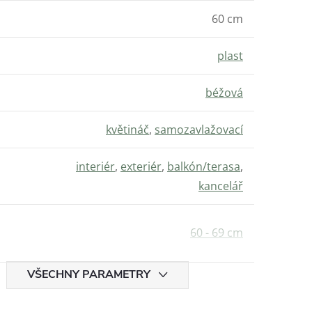
60 cm
plast
béžová
květináč
,
samozavlažovací
interiér
,
exteriér
,
balkón/terasa
,
kancelář
60 - 69 cm
VŠECHNY PARAMETRY