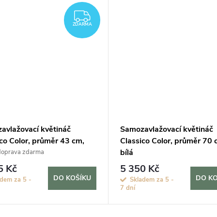
ZDARMA
ZDARMA
avlažovací květináč
Samozavlažovací květináč
co Color, průměr 43 cm,
Classico Color, průměr 70 
bílá
doprava zdarma
5 Kč
5 350 Kč
DO KOŠÍKU
DO KO
dem za 5 -
Skladem za 5 -
7 dní