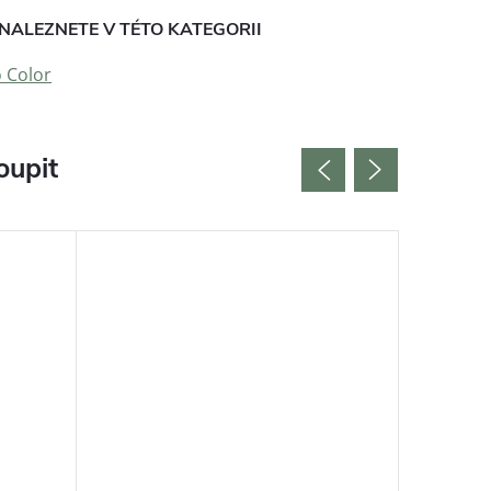
NALEZNETE V TÉTO KATEGORII
o Color
oupit
Český vý
Bestselle
Tip na d
Udržitel