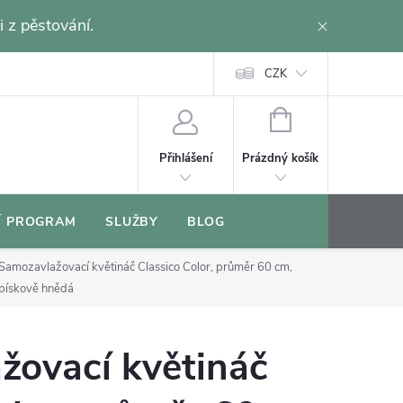
i z pěstování.
CZK
NÁKUPNÍ
KOŠÍK
Prázdný košík
Přihlášení
Í PROGRAM
SLUŽBY
BLOG
Samozavlažovací květináč Classico Color, průměr 60 cm,
pískově hnědá
žovací květináč