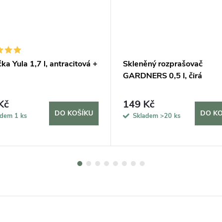
ka Yula 1,7 l, antracitová +
Skleněný rozprašovač
GARDNERS 0,5 l, čirá
Kč
149 Kč
DO KOŠÍKU
DO KO
adem
1 ks
Skladem
>20 ks