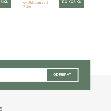
ŠÍKU
DO KOŠÍKU
Skladem za 5 -
Sklade
7 dní
7 dní
ODEBÍRAT