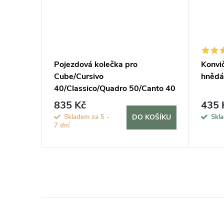
tuj si
Pojezdová kolečka pro
Konvič
Cube/Cursivo
hnědá
40/Classico/Quadro 50/Canto 40
835 Kč
435 
KOŠÍKU
Skladem za 5 -
Skl
DO KOŠÍKU
7 dní