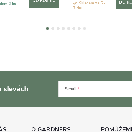
DO KOŠÍKU
DO KO
Skladem za 5 -
adem
2 ks
7 dní
a slevách
E-mail
ÁS
O GARDNERS