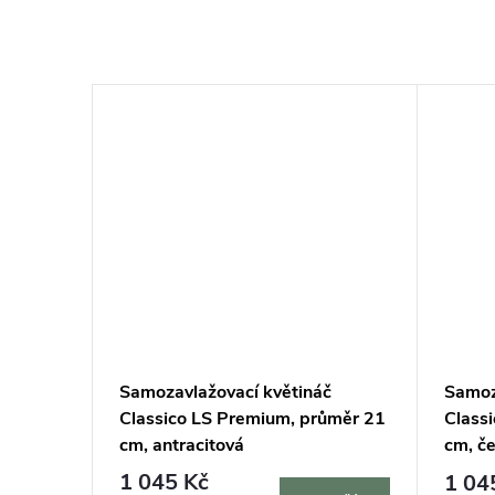
ZDARMA
ZDARMA
č
Samozavlažovací květináč
Samoz
ůměr 35
Classico LS Premium, průměr 21
Class
cm, antracitová
cm, č
1 045 Kč
1 04