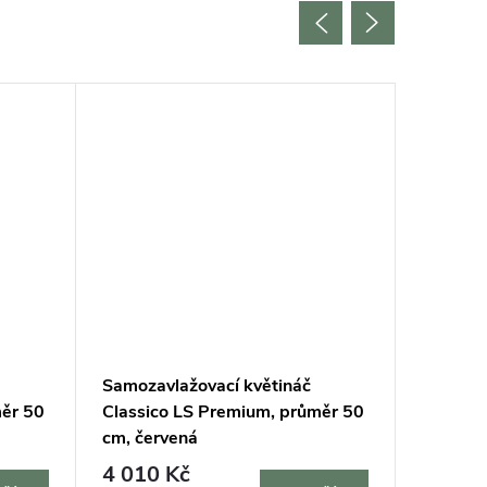
Samozavlažovací květináč
Samozav
měr 50
Classico LS Premium, průměr 50
Classic
cm, červená
cm, bílá
+ do
4 010 Kč
2 035