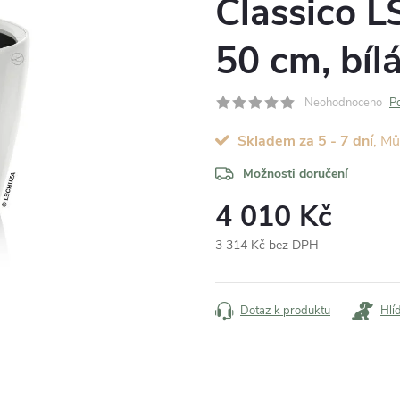
Classico 
50 cm, bíl
Neohodnoceno
P
Skladem za 5 - 7 dní
Možnosti doručení
4 010 Kč
3 314 Kč bez DPH
Měrná
cena:
Dotaz k produktu
Hlí