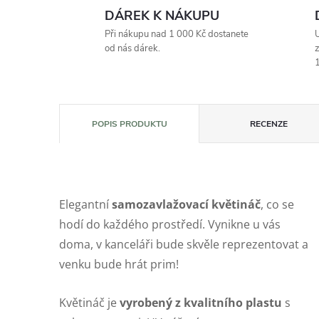
DÁREK K NÁKUPU
Při nákupu nad 1 000 Kč dostanete
U
od nás dárek.
z
1
POPIS PRODUKTU
RECENZE
Elegantní
samozavlažovací květináč
, co se
hodí do každého prostředí. Vynikne u vás
doma, v kanceláři bude skvěle reprezentovat a
venku bude hrát prim!
Květináč je
vyrobený z kvalitního plastu
s