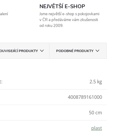
NEJVĚTŠÍ E-SHOP
alení
Jsme největší e-shop s pokojovkami
v ČR a předáváme vám zkušenosti
od roku 2009.
OUVISEJÍCÍ PRODUKTY
PODOBNÉ PRODUKTY
t
:
2.5 kg
4008789161000
50 cm
plast