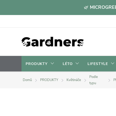
Přejít
🌿
MICROGREE
na
obsah
PRODUKTY
LÉTO
LIFESTYLE
Podle
Domů
PRODUKTY
Květináče
P
typu