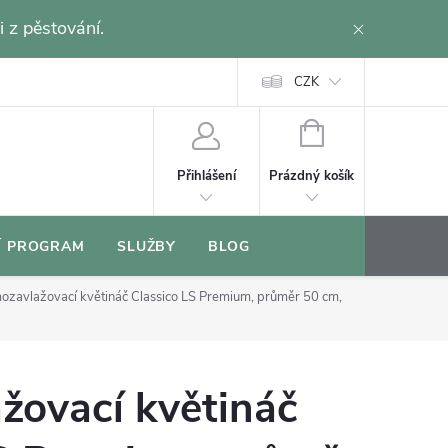
i z pěstování.
CZK
NÁKUPNÍ
KOŠÍK
Prázdný košík
Přihlášení
Í PROGRAM
SLUŽBY
BLOG
ozavlažovací květináč Classico LS Premium, průměr 50 cm,
žovací květináč