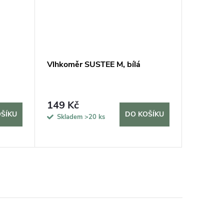
Vlhkoměr SUSTEE M, bílá
Podložk
149 Kč
420 K
ŠÍKU
DO KOŠÍKU
Skladem
>20 ks
Sklad