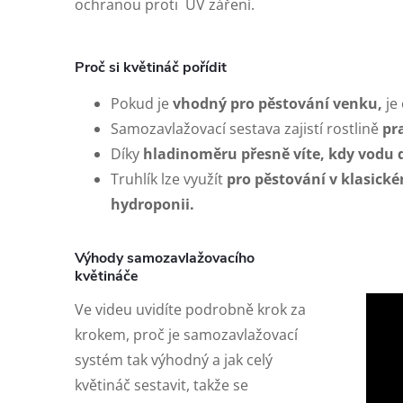
ochranou proti UV záření.
Proč si květináč pořídit
Pokud je
vhodný pro pěstování venku,
je
Samozavlažovací sestava zajistí rostlině
pra
Díky
hladinoměru
přesně víte, kdy vodu 
Truhlík lze využít
pro pěstování v klasické
hydroponii.
Výhody samozavlažovacího
květináče
Ve videu uvidíte podrobně krok za
krokem, proč je samozavlažovací
systém tak výhodný a jak celý
květináč sestavit, takže se