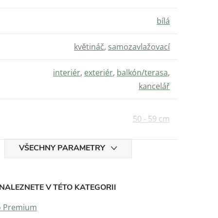
bílá
květináč
,
samozavlažovací
interiér
,
exteriér
,
balkón/terasa
,
kancelář
50 - 59 cm
VŠECHNY PARAMETRY
NALEZNETE V TÉTO KATEGORII
co Premium