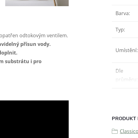
Barva
:
Typ
:
 opatřen odtokovým ventilem.
videlný přísun vody.
Umístění
:
doplnit.
m substrátu i pro
Dle
průměru
:
PRODUKT 
Classi