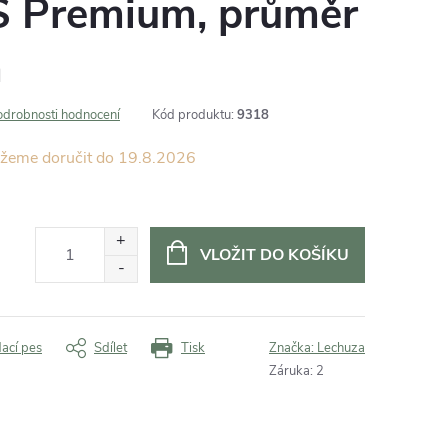
LS Premium, průměr
á
odrobnosti hodnocení
Kód produktu:
9318
19.8.2026
VLOŽIT DO KOŠÍKU
dací pes
Sdílet
Tisk
Značka:
Lechuza
Záruka
:
2