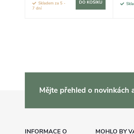
KOŠÍKU
DO KOŠÍKU
Skladem za 5 -
Skl
7 dní
Mějte přehled o novinkách
Z
á
p
INFORMACE O
MOHLO BY V