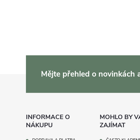
Mějte přehled o novinkách
Z
á
p
INFORMACE O
MOHLO BY V
a
NÁKUPU
ZAJÍMAT