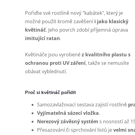
Pořiďte své rostlině nový "kabátek", který je
možné použít kromě zavěšení
i jako klasický
květináč
. Jeho povrch zdobí příjemná úprava
imitující ratan
.
Květináče jsou vyrobené
z kvalitního plastu s
ochranou proti UV záření
, takže se nemusíte
obávat vyblednutí.
Proč si květináč pořídit
Samozavlažovací sestava zajistí rostlině
pr
Vyjímatelná sázecí vložka
.
Nerezový závěsný systém
s nosností až 15
Přesazování či sprchování listů je
velmi sn