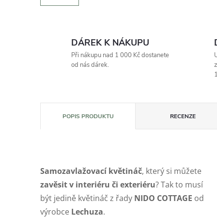
DÁREK K NÁKUPU
Při nákupu nad 1 000 Kč dostanete
U
od nás dárek.
z
1
POPIS PRODUKTU
RECENZE
Samozavlažovací květináč
, který si můžete
zavěsit v interiéru či exteriéru
? Tak to musí
být jedině květináč z řady
NIDO COTTAGE
od
výrobce
Lechuza
.