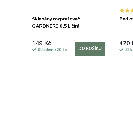
tuj si
Skleněný rozprašovač
Podlo
GARDNERS 0,5 l, čirá
149 Kč
420 
KOŠÍKU
DO KOŠÍKU
Skladem
>20 ks
Skl