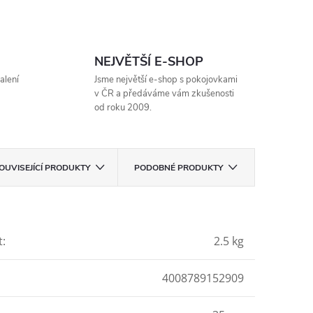
NEJVĚTŠÍ E-SHOP
alení
Jsme největší e-shop s pokojovkami
v ČR a předáváme vám zkušenosti
od roku 2009.
OUVISEJÍCÍ PRODUKTY
PODOBNÉ PRODUKTY
t
:
2.5 kg
4008789152909