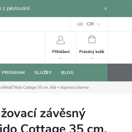
i z pěstování.
CZK
NÁKUPNÍ
KOŠÍK
Prázdný košík
Přihlášení
Í PROGRAM
SLUŽBY
BLOG
větináč Nido Cottage 35 cm, bílá
+ doprava zdarma
žovací závěsný
ido Cottage 35 cm,