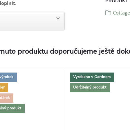
PRODUKT 
doplni
t
.
Cottage
muto produktu doporučujeme ještě dok
výrobek
Vyrobeno v Gardners
ler
Udržitelný produkt
 dárek
elný produkt