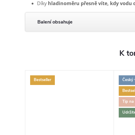
Díky
hladinoměru přesně víte, kdy vodu 
Balení obsahuje
K to
Bestseller
Český 
Bestsel
Tip na
Udržit