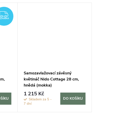
ZDARMA
ZDARMA
Samozavlažovací závěsný
Samozav
cm,
květináč Nido Cottage 28 cm,
květiná
hnědá (mokka)
světle 
+ do
1 215 Kč
1 670
ŠÍKU
DO KOŠÍKU
Skladem za 5 -
Sklade
7 dní
7 dní