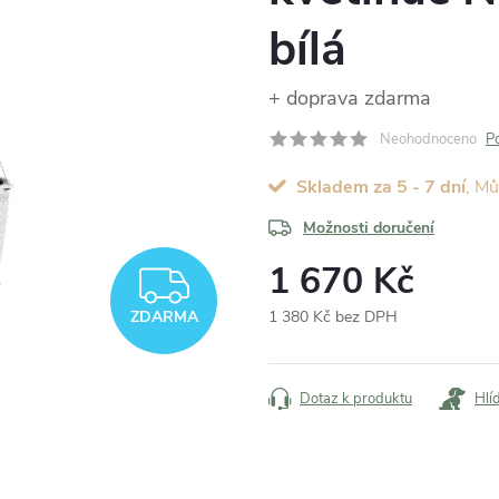
bílá
+ doprava zdarma
Neohodnoceno
P
Skladem za 5 - 7 dní
Možnosti doručení
1 670 Kč
ZDARMA
1 380 Kč bez DPH
ZDARMA
Měrná
cena:
Dotaz k produktu
Hlí