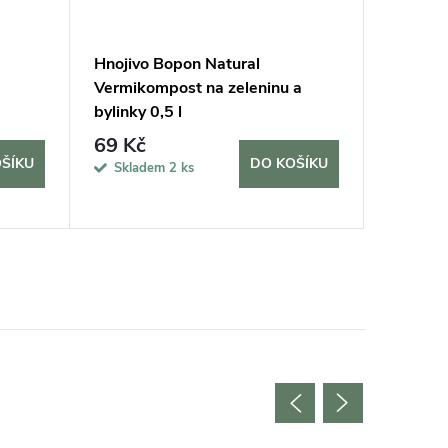
Hnojivo Bopon Natural
Rukavic
Vermikompost na zeleninu a
vel. 7/S
bylinky 0,5 l
69 Kč
170 K
ŠÍKU
DO KOŠÍKU
Skladem
2 ks
Sklad