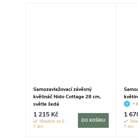
č
Samozavlažovací závěsný
Samoz
27 cm,
květináč Nido Cottage 28 cm,
květi
světle šedá
písko
+ 
1 215 Kč
1 67
KOŠÍKU
DO KOŠÍKU
Skladem za 5 -
Skla
7 dní
7 dní