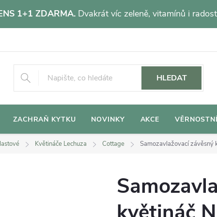
NS 1+1 ZDARMA.
Dvakrát víc zeleně, vitamínů i radost
HLEDAT
ZACHRAŇ KYTKU
NOVINKY
AKCE
VĚRNOSTN
lastové
Květináče Lechuza
Cottage
Samozavlažovací závěsný k
Samozavla
květináč N