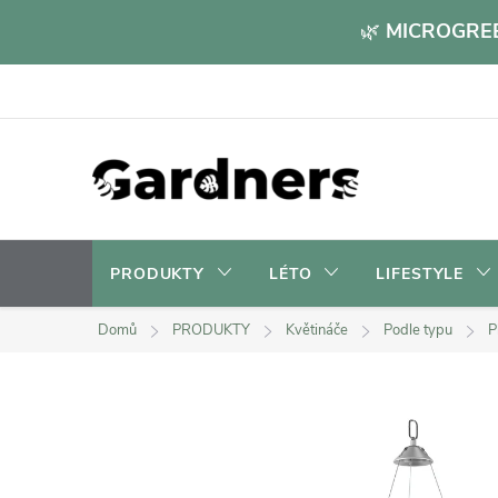
Přejít
🌿
MICROGREE
na
obsah
PRODUKTY
LÉTO
LIFESTYLE
Domů
PRODUKTY
Květináče
Podle typu
P