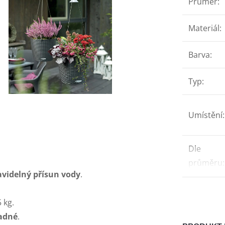
Průměr
:
Materiál
:
Barva
:
Typ
:
Umístění
:
Dle
průměru
:
avidelný přísun vody
.
 kg.
adné
.