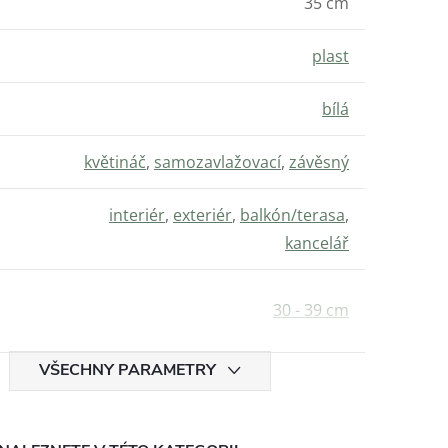
35 cm
plast
bílá
květináč
,
samozavlažovací
,
závěsný
interiér
,
exteriér
,
balkón/terasa
,
kancelář
30 - 39 cm
VŠECHNY PARAMETRY