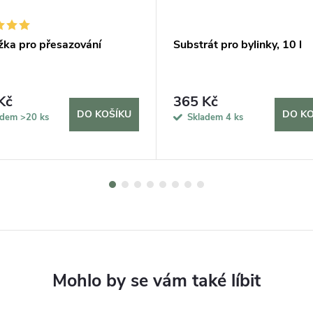
žka pro přesazování
Substrát pro bylinky, 10 l
Kč
365 Kč
DO KOŠÍKU
DO KO
adem
>20 ks
Skladem
4 ks