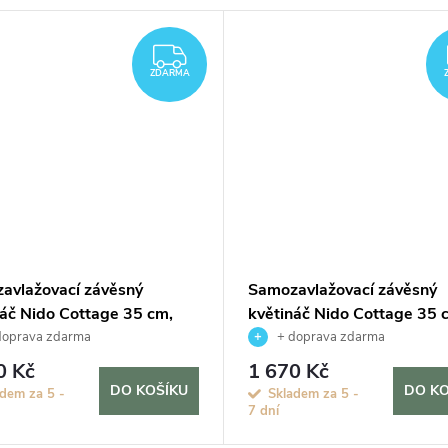
ZDARMA
ZDARMA
avlažovací závěsný
Samozavlažovací závěsný
náč Nido Cottage 35 cm,
květináč Nido Cottage 35 
vě hnědá
černá
doprava zdarma
+ doprava zdarma
0 Kč
1 670 Kč
DO KOŠÍKU
DO KO
dem za 5 -
Skladem za 5 -
7 dní