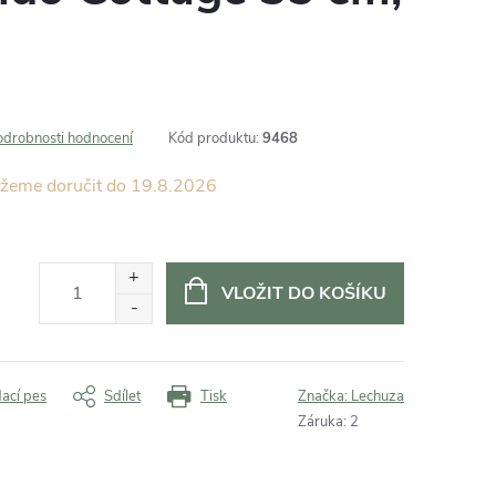
odrobnosti hodnocení
Kód produktu:
9468
19.8.2026
VLOŽIT DO KOŠÍKU
dací pes
Sdílet
Tisk
Značka:
Lechuza
Záruka
:
2