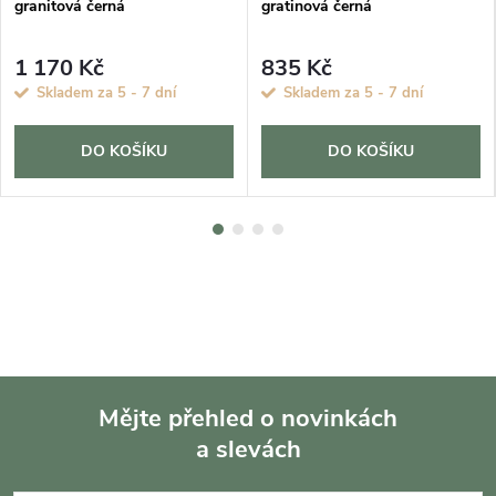
granitová černá
gratinová černá
1 170 Kč
835 Kč
Skladem za 5 - 7 dní
Skladem za 5 - 7 dní
DO KOŠÍKU
DO KOŠÍKU
Mějte přehled o novinkách
a slevách
Z