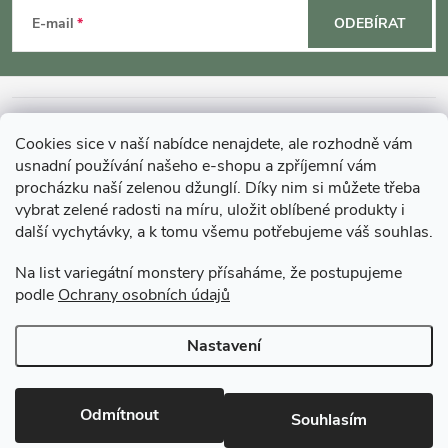
á
E-mail
ODEBÍRAT
p
a
INFORMACE O NÁKUPU
Cookies sice v naší nabídce nenajdete, ale rozhodně vám
t
usnadní používání našeho e-shopu a zpříjemní vám
MOHLO BY VÁS ZAJÍMAT
procházku naší zelenou džunglí. Díky nim si můžete třeba
vybrat zelené radosti na míru, uložit oblíbené produkty i
í
další vychytávky, a k tomu všemu potřebujeme váš souhlas.
O GARDNERS
Na list variegátní monstery přísaháme, že postupujeme
podle
Ochrany osobních údajů
Gardners Design - Projekt, realizace a údržba zahrad a interiérů
Nastavení
Copyright 2026
Gardners-eshop.cz
. Všechna práva vyhrazena.
Upravit
nastavení cookies
Odmítnout
Souhlasím
Vytvořil Shoptet Premium