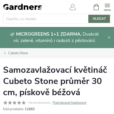
Přejít
NÁKUPNÍ
KOŠÍK
na
obsah
HLEDAT
🌿
MICROGREENS 1+1 ZDARMA.
Dvakrát
víc zeleně, vitamínů i radosti z pěstování.
Cubeto Stone
Samozavlažovací květináč
Cubeto Stone průměr 30
cm, pískově béžová
Neohodnoceno
Podrobnosti hodnocení
Kód produktu:
11682