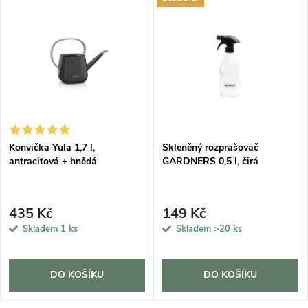
DARMA
Konvička Yula 1,7 l,
Skleněný rozprašovač
antracitová + hnědá
GARDNERS 0,5 l, čirá
435 Kč
149 Kč
Skladem
1 ks
Skladem
>20 ks
DO KOŠÍKU
DO KOŠÍKU