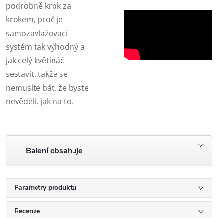
podrobně krok za
krokem, proč je
samozavlažovací
systém tak výhodný a
jak celý květináč
sestavit, takže se
nemusíte bát, že byste
nevěděli, jak na to.
Balení obsahuje
Parametry produktu
Recenze