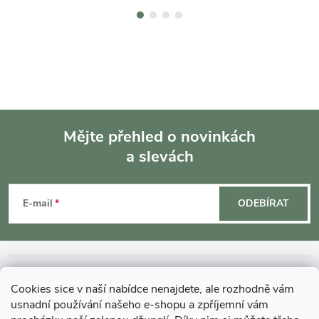
Mějte přehled o novinkách
a slevách
Z
á
E-mail
ODEBÍRAT
p
a
INFORMACE O NÁKUPU
Cookies sice v naší nabídce nenajdete, ale rozhodně vám
t
usnadní používání našeho e-shopu a zpříjemní vám
MOHLO BY VÁS ZAJÍMAT