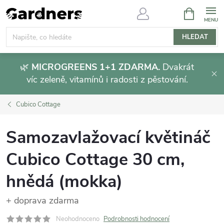
Přejít
NÁKUPNÍ
KOŠÍK
na
obsah
HLEDAT
🌿
MICROGREENS 1+1 ZDARMA.
Dvakrát
víc zeleně, vitamínů i radosti z pěstování.
Cubico Cottage
Samozavlažovací květináč
Cubico Cottage 30 cm,
hnědá (mokka)
+ doprava zdarma
Neohodnoceno
Podrobnosti hodnocení