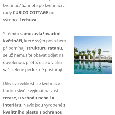
květináč? Sáhněte po květináči z
řady
CUBICO COTTAGE
od
výrobce
Lechuza
.
S těmito
samozavlažovacími
květináči
, které svým povrchem
připomínají
strukturu ratanu
,
se už nemusíte obávat odjet na
dovolenou, protože se o vláhu
vaší zeleně perfektně postarají.
Díky své velikosti se květináče
budou skvěle vyjímat na vaší
terase, u vchodu nebo i v
interiéru
. Navíc jsou vyrobené
z
kvalitního plastu s ochranou