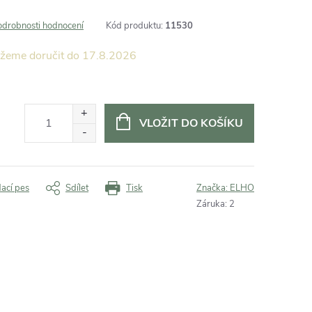
odrobnosti hodnocení
Kód produktu:
11530
17.8.2026
VLOŽIT DO KOŠÍKU
dací pes
Sdílet
Tisk
Značka:
ELHO
Záruka
:
2