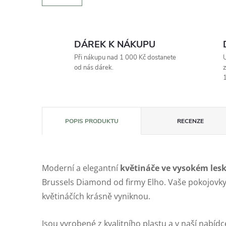
DÁREK K NÁKUPU
Při nákupu nad 1 000 Kč dostanete
U
od nás dárek.
z
1
POPIS PRODUKTU
RECENZE
Moderní a elegantní
květináče ve vysokém les
Brussels Diamond od firmy Elho. Vaše pokojovky 
květináčích krásně vyniknou.
Jsou vyrobené z kvalitního plastu a v naší nabídc