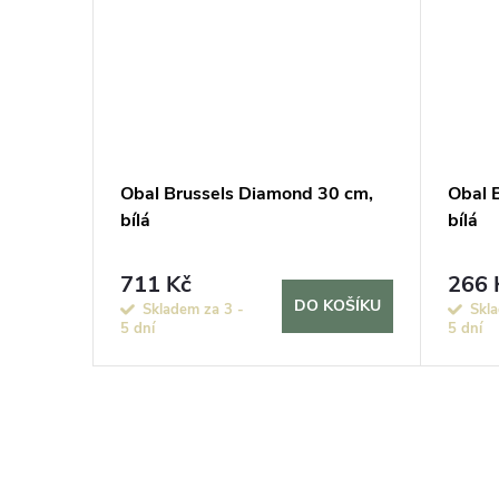
20 cm,
Obal Brussels Diamond 30 cm,
Obal 
bílá
bílá
711 Kč
266 
KOŠÍKU
DO KOŠÍKU
Skladem za 3 -
Skla
5 dní
5 dní