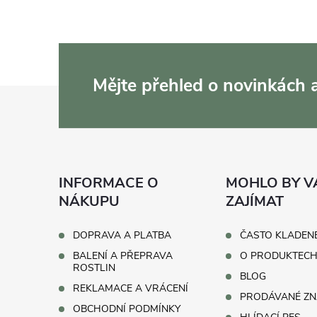
Mějte přehled o novinkách
Z
á
p
INFORMACE O
MOHLO BY V
a
NÁKUPU
ZAJÍMAT
t
DOPRAVA A PLATBA
ČASTO KLADEN
BALENÍ A PŘEPRAVA
O PRODUKTEC
í
ROSTLIN
BLOG
REKLAMACE A VRÁCENÍ
PRODÁVANÉ ZN
OBCHODNÍ PODMÍNKY