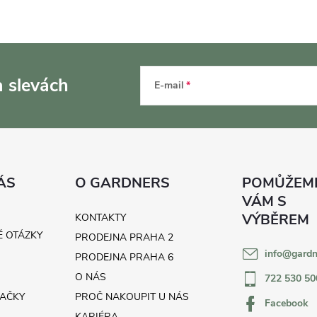
a slevách
E-mail
ÁS
O GARDNERS
KONTAKTY
É OTÁZKY
PRODEJNA PRAHA 2
info
@
gardn
H
PRODEJNA PRAHA 6
O NÁS
722 530 50
AČKY
PROČ NAKOUPIT U NÁS
Facebook
KARIÉRA