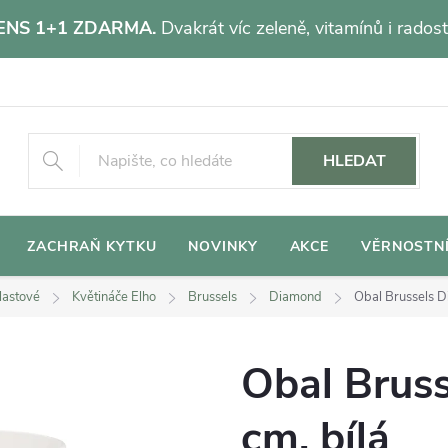
NS 1+1 ZDARMA.
Dvakrát víc zeleně, vitamínů i radost
HLEDAT
ZACHRAŇ KYTKU
NOVINKY
AKCE
VĚRNOSTN
lastové
Květináče Elho
Brussels
Diamond
Obal Brussels D
Obal Brus
cm, bílá