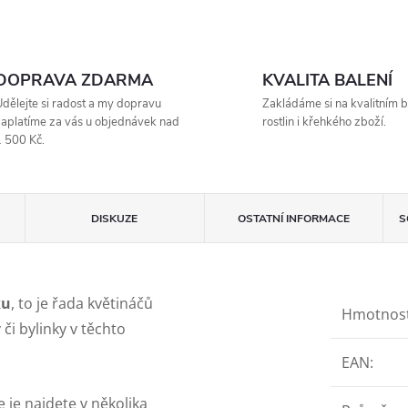
DOPRAVA ZDARMA
KVALITA BALENÍ
dělejte si radost a my dopravu
Zakládáme si na kvalitním b
aplatíme za vás u objednávek nad
rostlin i křehkého zboží.
 500 Kč.
DISKUZE
OSTATNÍ INFORMACE
S
ku
, to je řada květináčů
Hmotnos
či bylinky v těchto
EAN
:
e je najdete v několika