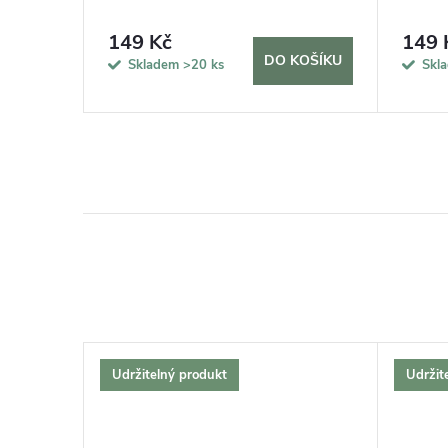
149 Kč
149 
KOŠÍKU
DO KOŠÍKU
Skladem
>20 ks
Skl
Udržitelný produkt
Udržit