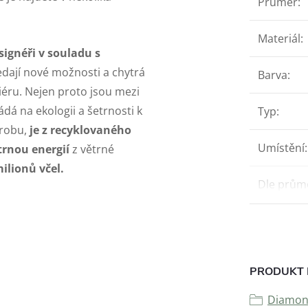
Průměr
:
Materiál
:
signéři v souladu s
dají nové možnosti a chytrá
Barva
:
riéru. Nejen proto jsou mezi
ádá na ekologii a šetrnosti k
Typ
:
ýrobu,
je z recyklovaného
Umístění
:
trnou energií
z větrné
ilionů včel.
Dle prům
PRODUKT 
Diamo