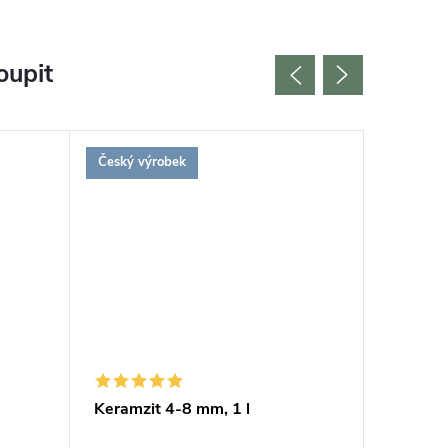
oupit
Český výrobek
Bestselle
Keramzit 4-8 mm, 1 l
Měřič v