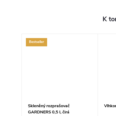
K to
Bestseller
ZDARMA
ZDARMA
Skleněný rozprašovač
Vlhko
GARDNERS 0,5 l, čirá