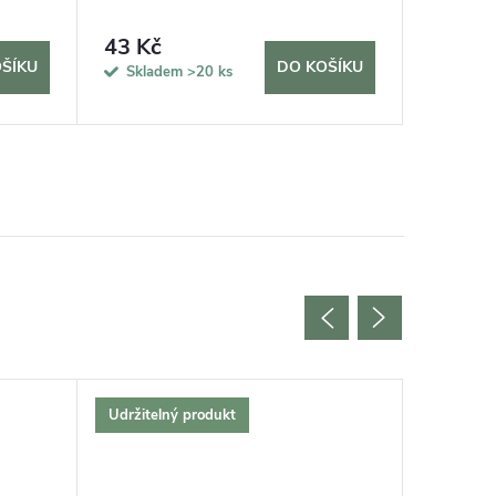
43 Kč
315 K
ŠÍKU
DO KOŠÍKU
Skladem
>20 ks
Sklad
Udržitelný produkt
Udržitel