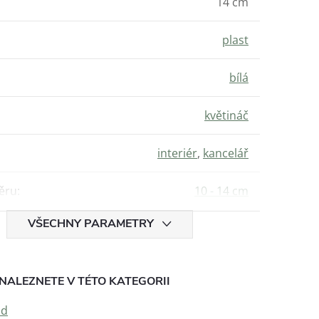
14 cm
plast
bílá
květináč
interiér
,
kancelář
ěru
:
10 - 14 cm
VŠECHNY PARAMETRY
NALEZNETE V TÉTO KATEGORII
nd