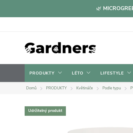
Přejít
🌿
MICROGREE
na
obsah
PRODUKTY
LÉTO
LIFESTYLE
Domů
PRODUKTY
Květináče
Podle typu
P
Udržitelný produkt