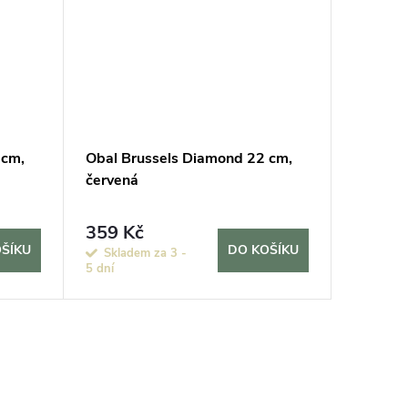
 cm,
Obal Brussels Diamond 22 cm,
Obal Br
červená
bílá
359 Kč
359 K
ŠÍKU
DO KOŠÍKU
Skladem za 3 -
Sklade
5 dní
5 dní