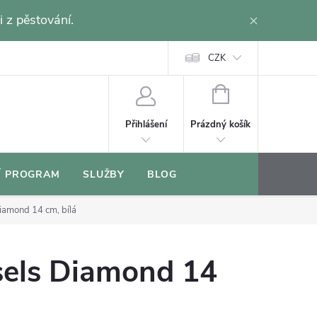
i z pěstování.
CZK
NÁKUPNÍ
KOŠÍK
Prázdný košík
Přihlášení
Í PROGRAM
SLUŽBY
BLOG
iamond 14 cm, bílá
sels Diamond 14